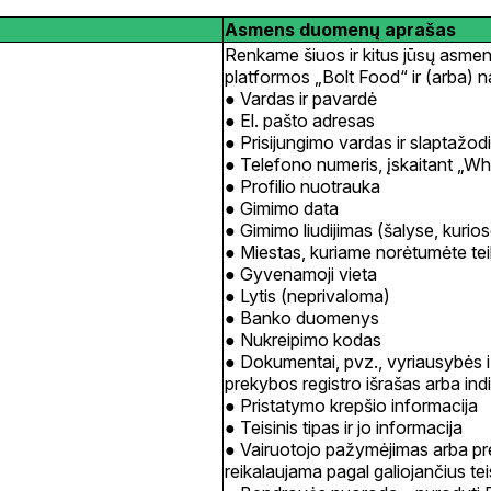
Asmens duomenų aprašas
Renkame šiuos ir kitus jūsų asmens 
platformos „Bolt Food“ ir (arba) 
Vardas ir pavardė
El. pašto adresas
Prisijungimo vardas ir slaptažod
Telefono numeris, įskaitant „W
Profilio nuotrauka
Gimimo data
Gimimo liudijimas (šalyse, kurio
Miestas, kuriame norėtumėte tei
Gyvenamoji vieta
Lytis (neprivaloma)
Banko duomenys
Nukreipimo kodas
Dokumentai, pvz., vyriausybės 
prekybos registro išrašas arba indi
Pristatymo krepšio informacija
Teisinis tipas ir jo informacija
Vairuotojo pažymėjimas arba prek
reikalaujama pagal galiojančius te