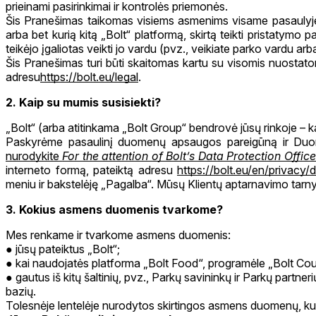
prieinami pasirinkimai ir kontrolės priemonės.
Šis Pranešimas taikomas visiems asmenims visame pasaulyje, k
arba bet kurią kitą „Bolt“ platformą, skirtą teikti pristatym
teikėjo įgaliotas veikti jo vardu (pvz., veikiate parko vardu arb
Šis Pranešimas turi būti skaitomas kartu su visomis nuostatomi
adresu
https://bolt.eu/legal
.
2. Kaip su mumis susisiekti?
„Bolt“ (arba atitinkama „Bolt Group“ bendrovė jūsų rinkoje – 
Paskyrėme pasaulinį duomenų apsaugos pareigūną ir Duome
nurodykite
For the attention of Bolt’s Data Protection Office
interneto formą, pateiktą adresu
https://bolt.eu/en/privacy/
meniu ir bakstelėję „Pagalba“. Mūsų Klientų aptarnavimo tarn
3. Kokius asmens duomenis tvarkome?
Mes renkame ir tvarkome asmens duomenis:
jūsų pateiktus „Bolt“;
kai naudojatės platforma „Bolt Food“, programėle „Bolt Courie
gautus iš kitų šaltinių, pvz., Parkų savininkų ir Parkų partne
bazių.
Tolesnėje lentelėje nurodytos skirtingos asmens duomenų, kur