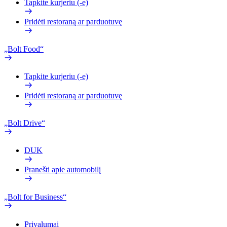
Tapkite kurjeriu (-e)
Pridėti restoraną ar parduotuvę
„Bolt Food“
Tapkite kurjeriu (-e)
Pridėti restoraną ar parduotuvę
„Bolt Drive“
DUK
Pranešti apie automobilį
„Bolt for Business“
Privalumai