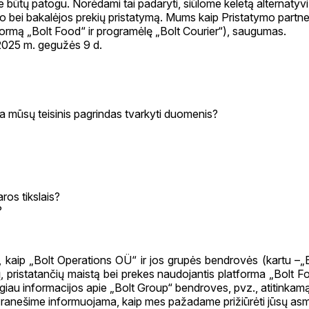
ūtų patogu. Norėdami tai padaryti, siūlome keletą alternatyvių
sto bei bakalėjos prekių pristatymą. Mums kaip Pristatymo partn
formą „Bolt Food“ ir programėlę „Bolt Courier“), saugumas.
2025 m. gegužės 9 d.
a mūsų teisinis pagrindas tvarkyti duomenis?
os tikslais?
?
kaip „Bolt Operations OÜ“ ir jos grupės bendrovės (kartu –„B
enų, pristatančių maistą bei prekes naudojantis platforma „Bolt 
iau informacijos apie „Bolt Group“ bendroves, pvz., atitinkamą
e Pranešime informuojama, kaip mes pažadame prižiūrėti jūsų as