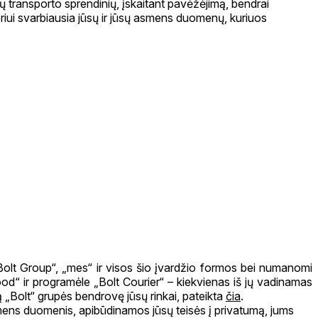
 transporto sprendinių, įskaitant pavėžėjimą, bendrai
eriui svarbiausia jūsų ir jūsų asmens duomenų, kuriuos
olt Group“, „mes“ ir visos šio įvardžio formos bei numanomi
Food“ ir programėle „Bolt Courier“ – kiekvienas iš jų vadinamas
 „Bolt“ grupės bendrovę jūsų rinkai, pateikta
čia
.
mens duomenis, apibūdinamos jūsų teisės į privatumą, jums