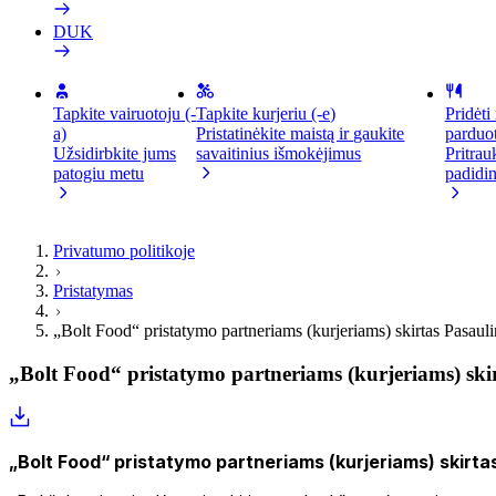
DUK
Tapkite vairuotoju (-
Tapkite kurjeriu (-e)
Pridėti
a)
Pristatinėkite maistą ir gaukite
parduo
Užsidirbkite jums
savaitinius išmokėjimus
Pritrau
patogiu metu
padidin
Privatumo politikoje
Pristatymas
„Bolt Food“ pristatymo partneriams (kurjeriams) skirtas Pasaul
„Bolt Food“ pristatymo partneriams (kurjeriams) ski
„Bolt Food“ pristatymo partneriams (kurjeriams) skirt