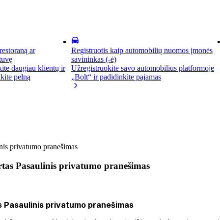
 restoraną ar
Registruotis kaip automobilių nuomos įmonės
tuvę
savininkas (-ė)
kite daugiau klientų ir
Užregistruokite savo automobilius platformoje
kite pelną
„Bolt“ ir padidinkite pajamas
inis privatumo pranešimas
rtas Pasaulinis privatumo pranešimas
as Pasaulinis privatumo pranešimas