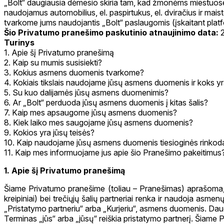
„Bolt“ daugiausia dėmesio skiria tam, kad žmonėms miestuose b
naudojamus automobilius, el. paspirtukus, el. dviračius ir mai
tvarkome jums naudojantis „Bolt“ paslaugomis (įskaitant plat
Šio Privatumo pranešimo paskutinio atnaujinimo data:
Turinys
1. Apie šį Privatumo pranešimą
2. Kaip su mumis susisiekti?
3. Kokius asmens duomenis tvarkome?
4. Kokiais tikslais naudojame jūsų asmens duomenis ir koks yr
5. Su kuo dalijamės jūsų asmens duomenimis?
6. Ar „Bolt“ perduoda jūsų asmens duomenis į kitas šalis?
7. Kaip mes apsaugome jūsų asmens duomenis?
8. Kiek laiko mes saugojame jūsų asmens duomenis?
9. Kokios yra jūsų teisės?
10. Kaip naudojame jūsų asmens duomenis tiesioginės rinkodar
11. Kaip mes informuojame jus apie šio Pranešimo pakeitimus
1. Apie šį Privatumo pranešimą
Šiame Privatumo pranešime (toliau – Pranešimas) aprašoma, 
kreipiniai) bei trečiųjų šalių partneriai renka ir naudoja asm
„Pristatymo partneriu“ arba „Kurjeriu“, asmens duomenis. Daug
Terminas „jūs“ arba „jūsų“ reiškia pristatymo partnerį. Šiam