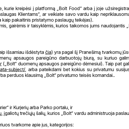
urie kreipėsi į platformą „Bolt Food“ arba į joje užsiregistra
o paslaugas Klientams“, ar veikiate savo vardu kaip nepriklaus
a kaip pakaitinis pristatymo paslaugų teikėjas).
s, gairėmis ir taisyklėmis, kurios taikomos jums naudojantis „Bo
kaip išsamiau išdėstyta
čia
) yra pagal šį Pranešimą tvarkomų j
nų apsaugos pareigūno darbuotojų biurą, su kuriuo galima
r
(„Bolt“ duomenų apsaugos pareigūno dėmesiui). Taip pat gali
data-subject/
, arba pateikdami bet kokius su privatumu susijus
yba perduos klausimą „Bolt“ privatumo teisės komandai..
r“ ir Kurjerių arba Parko portalu, ir
rių, įgaliotų trečiųjų šalių, kurios „Bolt“ vardu administruoja pas
iuos tvarkome apie jus, kategorijos: