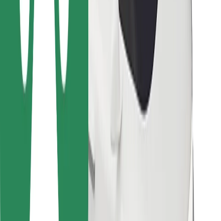
Kurjeriem
Bolt Food
Autoparku īpašniekiem
Restorāniem
Bolt for Business
Cits
Piegādātāji
Noteikumi un nosacījumi
Sīkdatnes
Drošība
Saņem braucienu minūšu laikā!
Lejupielādē Bolt lietotni