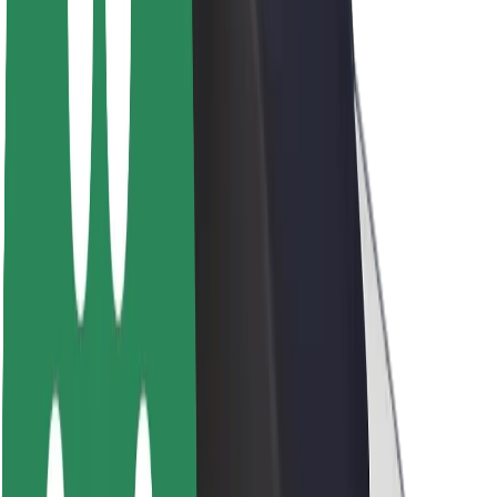
Par Bolt
Bolt ilgtspējība
Project Zero
Blogs
Ziņu telpa
Zīmola vadlīnijas
Misija
Attiecības ar investoriem
Vadība
Zīmols
Mediji
Pilsētvides fonds
Drošība