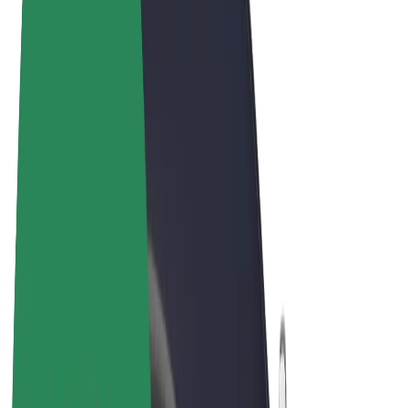
Noteikumi un nosacījumi
Privātuma politika
Sīkdatnes
© 2026 Bolt Technology OÜ
Pakalpojumi
Braucieni
Skrejriteņi
Bolt Market
Bolt Food
Bolt Drive
Bolt for Business