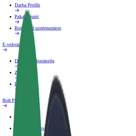
Darba Profils
Pakalpojumi
Bolt Food uzņēmumiem
E-velosipēdi
Drošības laboratorija
Ziņot
BUJ
Bolt Plus
Ieguvumi
Kā pievienoties