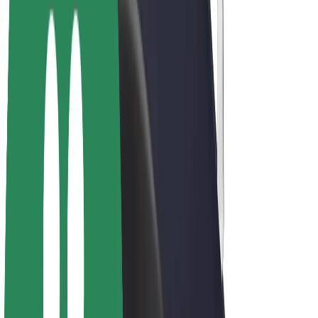
E-velosipēdi
Bolt Plus
Gūsti ieņēmumus ar Bolt
Autovadītāji
Autovadītāja ieņēmumi
Kurjeri
Kurjerpartnera ieņēmumi
Bolt Food tirgotāji
Reģistrē autoparku
Franšīzes
Par uzņēmumu
Karjera