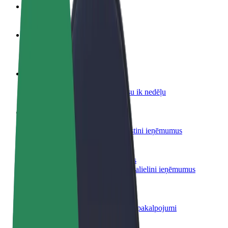
BUJ
Kļūsti par autovadītāju
Gūsti ieņēmumus, kā vēlies
Kļūsti par kurjeru
Piegādā ēdienu un saņem izmaksu ik nedēļu
Pievieno restorānu vai veikalu
Sasniedz vairāk klientu un paaugstini ieņēmumus
Reģistrējies kā autoparka īpašnieks
Pievieno savu autoparku Bolt un palielini ieņēmumus
Bolt for Business
Tavam uzņēmumam pielāgoti Bolt pakalpojumi