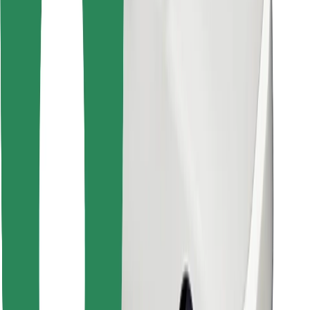
Atrodi savas mīļākās maltītes!
Lejupielādē Bolt Food lietotni