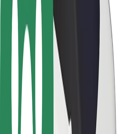
Pasažieru drošība
Autovadītāju drošība
Skrejriteņu drošība
Drošības laboratorija
Pilsētas
Pilsētas
Risinājumi pilsētām
Lidostas
Bolt uzlādes statīvi
Palīdzība
Pasažieriem
Autovadītājiem