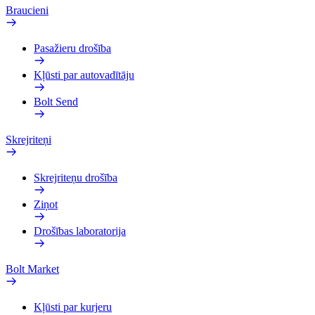
Braucieni
Pasažieru drošība
Kļūsti par autovadītāju
Bolt Send
Skrejriteņi
Skrejriteņu drošība
Ziņot
Drošības laboratorija
Bolt Market
Kļūsti par kurjeru