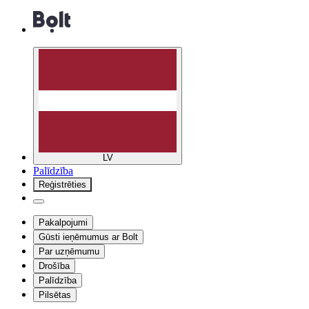
LV
Palīdzība
Reģistrēties
Pakalpojumi
Gūsti ieņēmumus ar Bolt
Par uzņēmumu
Drošība
Palīdzība
Pilsētas