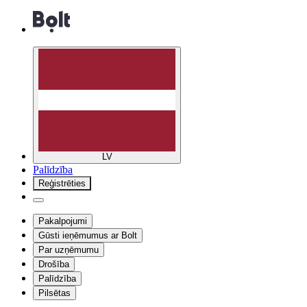
LV
Palīdzība
Reģistrēties
Pakalpojumi
Gūsti ieņēmumus ar Bolt
Par uzņēmumu
Drošība
Palīdzība
Pilsētas