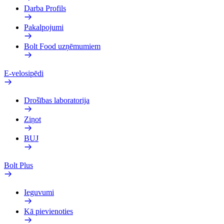
Darba Profils
Pakalpojumi
Bolt Food uzņēmumiem
E-velosipēdi
Drošības laboratorija
Ziņot
BUJ
Bolt Plus
Ieguvumi
Kā pievienoties