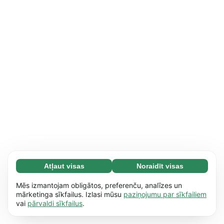
Atļaut visas
Noraidīt visas
Nepieciešamās (65)
Nepieciešamās sīkdatnes palīdz mūsu vietnei
Uzzināt vairāk
Mēs izmantojam obligātos, preferenču, analīzes un
nodrošināt pamata funkcijas, piemēram,
mārketinga sīkfailus. Izlasi mūsu
paziņojumu par sīkfailiem
vai
pārvaldi sīkfailus
.
dažādu lapu pārskatīšanu. Bez šīm sīkdatnēm
Izvēles (17)
vietne nevar nodrošināt pilnvērtīgu
Izvēles sīkdatnes palīdz mūsu vietnei
Uzzināt vairāk
saturu.
Uzzināt vairāk