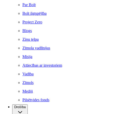
Par Bolt
Bolt ilgtspējība
Project Zero
Blogs
Ziņu telpa
Zīmola vadlīnijas
Misija
Attiecības ar investoriem
Vadība
Zīmols
Mediji
Pilsētvides fonds
Drošība