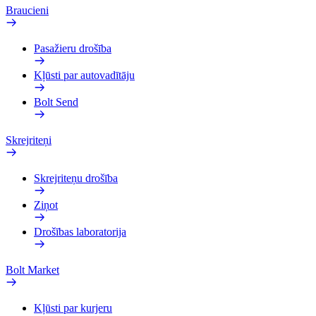
Braucieni
Pasažieru drošība
Kļūsti par autovadītāju
Bolt Send
Skrejriteņi
Skrejriteņu drošība
Ziņot
Drošības laboratorija
Bolt Market
Kļūsti par kurjeru