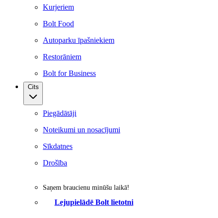
Kurjeriem
Bolt Food
Autoparku īpašniekiem
Restorāniem
Bolt for Business
Cits
Piegādātāji
Noteikumi un nosacījumi
Sīkdatnes
Drošība
Saņem braucienu minūšu laikā!
Lejupielādē Bolt lietotni