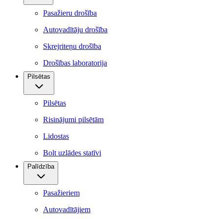
Pasažieru drošība
Autovadītāju drošība
Skrejriteņu drošība
Drošības laboratorija
Pilsētas
Pilsētas
Risinājumi pilsētām
Lidostas
Bolt uzlādes statīvi
Palīdzība
Pasažieriem
Autovadītājiem