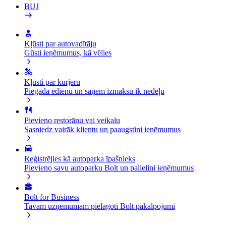
BUJ
Kļūsti par autovadītāju
Gūsti ieņēmumus, kā vēlies
Kļūsti par kurjeru
Piegādā ēdienu un saņem izmaksu ik nedēļu
Pievieno restorānu vai veikalu
Sasniedz vairāk klientu un paaugstini ieņēmumus
Reģistrējies kā autoparka īpašnieks
Pievieno savu autoparku Bolt un palielini ieņēmumus
Bolt for Business
Tavam uzņēmumam pielāgoti Bolt pakalpojumi