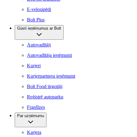
E-velosipēdi
Bolt Plus
Gūsti ieņēmumus ar Bolt
Autovadītāji
Autovadītāja ieņēmumi
Kurjeri
Kurjerpartnera ieņēmumi
Bolt Food tirgotāji
Reģistrē autoparku
Franšīzes
Par uzņēmumu
Karjera