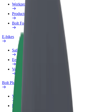
Werkprofiel
Producten
Bolt Food voor Business
E-bikes
Safety Lab
Een probleem melden
Veelgestelde vragen
Bolt Plus
Voordelen
Hoe werkt het