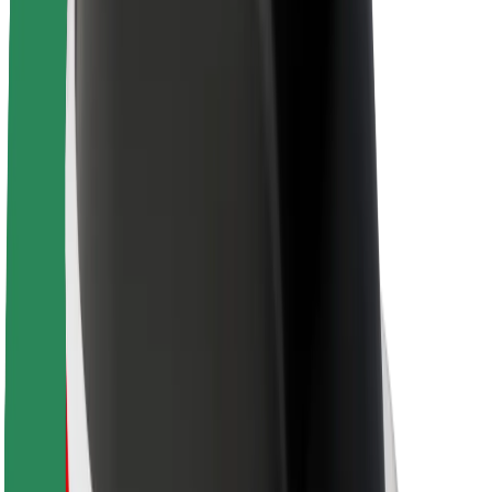
Over Bolt
Duurzaamheid bij Bolt
Project Zero
Blog
Nieuws
Merkrichtlijnen
Missie
Investeerdersrelaties
Leiderschap
Merk
Media
Urban Fund
Veiligheid