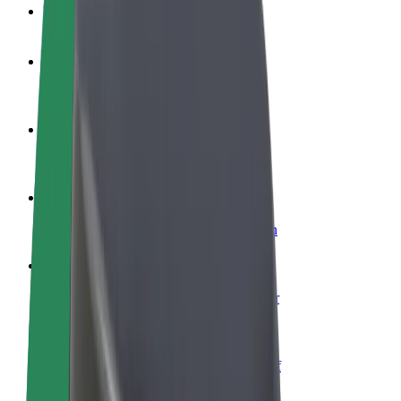
Veelgestelde Vragen
Word een chauffeur
Verdien geld op jouw voorwaarden
Wordt bezorger
Bezorg eten en krijg elke week betaald
Voeg een restaurant of winkel toe
Krijg meer klanten en verhoog inkomsten
Meld je aan als Fleet-eigenaar
Voeg je fleet toe aan Bolt en verdien meer
Bolt for Business
Bolt-producten en -services voor je bedrijf