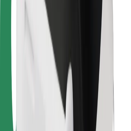
Voor bezorgers
Bolt Food
Voor fleet owners
Voor restaurants
Bolt for Business
Overig
Leveranciers
Algemene voorwaarden
Cookies
Beveiliging
Slechts enkele minuten verwijderd van je rit!
Download Bolt app