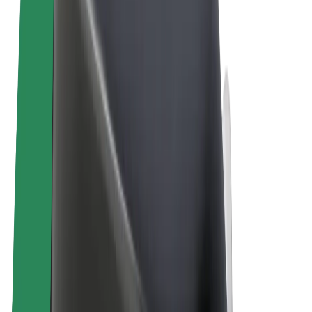
Algemene voorwaarden
Privacy
Cookies
© 2026 Bolt Technology OÜ
Producten
Ritten
E-Steps
Bolt Market
Bolt Food
Bolt Drive
Bolt for Business