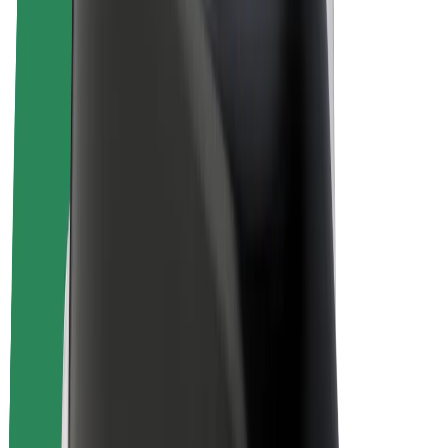
E-bikes
Bolt Plus
Verdienen met Bolt
Chauffeurs
Verdiensten voor chauffeurs
Bezorgers
Verdiensten voor bezorgers
Bolt Food-handelaren
Fleet Owner
Franchises
Bedrijf
Carrière