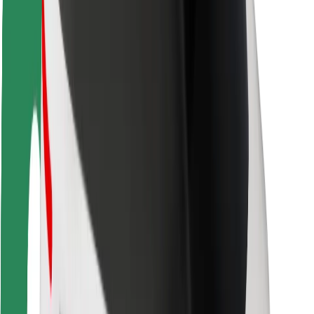
Veiligheid voor passagiers
Veiligheid voor chauffeurs
Veiligheid E-steps
Safety Lab
Steden
Locaties
Stadsoplossingen
Luchthavens
Bolt Laadstations
Support
Voor passagiers
Voor chauffeurs