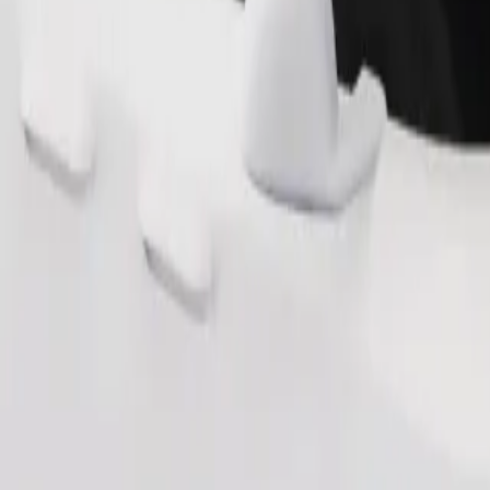
Bestel rit
n 2–6 jaar (circa 10–30 kg). Neem contact op met de chauffeur voor exact