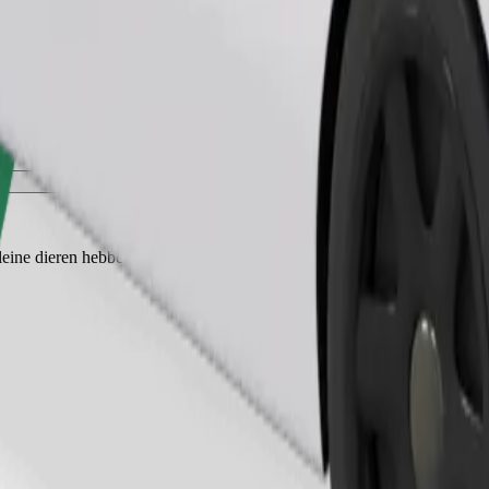
Bestel rit
kleine dieren hebben een reismand nodig en stoelen moeten beschermd 