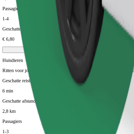
Passagiers
1-4
Geschatte prijs
€ 6,80
Huisdieren
Ritten voor jou en je huisdier. Honden moeten een muilkorf dragen, 
Geschatte reistijd
6 min
Geschatte afstand
2,8 km
Passagiers
1-3