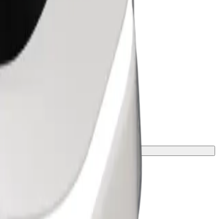
e leeftijds-, gewichts- en lengtelimieten.