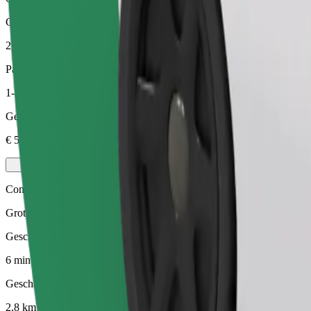
Geschatte afstand
2,8 km
Passagiers
1-3
Geschatte prijs
€ 5,10
Comfort
Grotere auto's met meer beenruimte en opbergruimte
Geschatte reistijd
6 min
Geschatte afstand
2,8 km