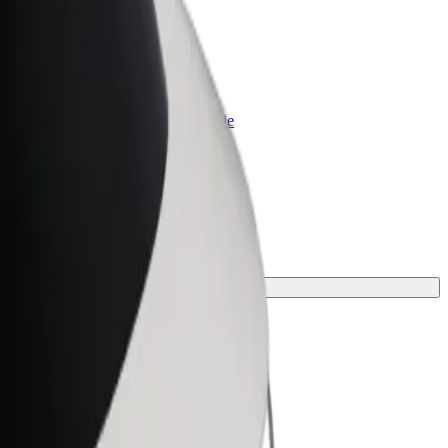
Bolt for Business
Bolt-producten en -services voor je
bedrijf
ind de perfecte dienst voor jou.