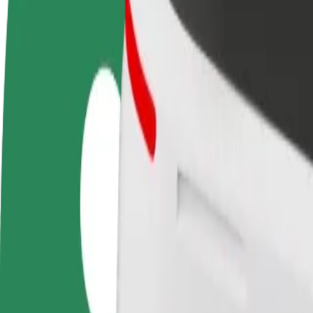
Veelgestelde Vragen
Word een chauffeur
Wordt bezorger
Verdien geld op jouw
Bezorg eten en krijg elke week
voorwaarden
betaald
Van Estonia Resort Hotel & Spa naar Alexander's P
Op zoek naar de beste manier om van Estonia Resort Hotel & Spa naa
Van
Estonia Resort Hotel & Spa
Naar
Alexander's Pub and Guest House
Gemak en comfort op slechts een paar tikken afstand!
Bolt