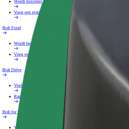
Wordt bezorger
Voeg een restaurant of winkel toe
Bolt Food
Wordt bezorger
Voeg een restaurant of winkel toe
Bolt Drive
Veelgestelde Vragen
Rapporteer een voertuig
Bolt for Business
Voordelen