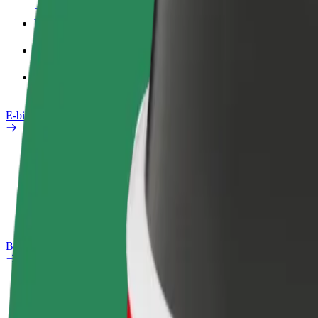
Werkprofiel
Producten
Bolt Food voor Business
E-bikes
Safety Lab
Een probleem melden
Veelgestelde vragen
Bolt Plus
Voordelen
Hoe werkt het