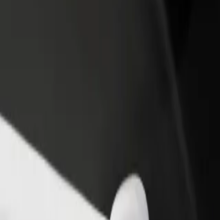
Voeg een restaurant of winkel toe
Meld je aan als Fleet-eigenaar
Krijg meer klanten en verhoog
Voeg je fleet toe aan Bolt en
inkomsten
verdien meer
ub and Guest House
r Alexander's Pub and Guest House te komen? Bekijk onze services en v
Download de app