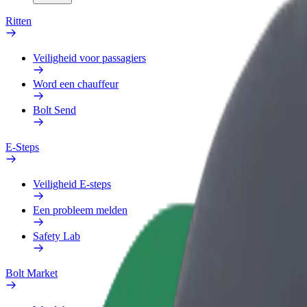
Ritten
Veiligheid voor passagiers
Word een chauffeur
Bolt Send
E-Steps
Veiligheid E-steps
Een probleem melden
Safety Lab
Bolt Market