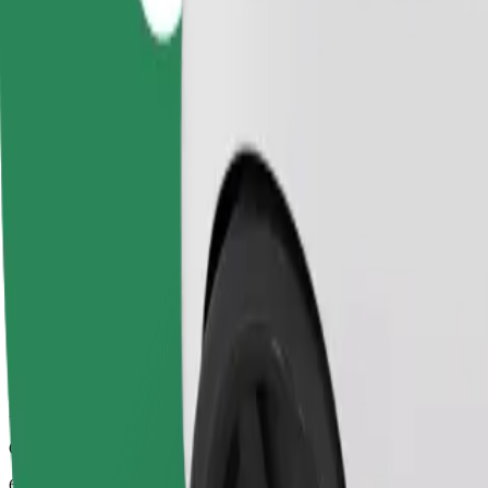
Betrouwbare ritten in standaard middelgrote auto's.
Geschatte reistijd
6 min
Geschatte afstand
2,8 km
Passagiers
1-4
Geschatte prijs
€ 4,10
Kinderzitje
Een kinderzitje met gordel zorgt voor een veilige rit voor kinderen va
Geschatte reistijd
6 min