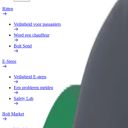
Ritten
Veiligheid voor passagiers
Word een chauffeur
Bolt Send
E-Steps
Veiligheid E-steps
Een probleem melden
Safety Lab
Bolt Market