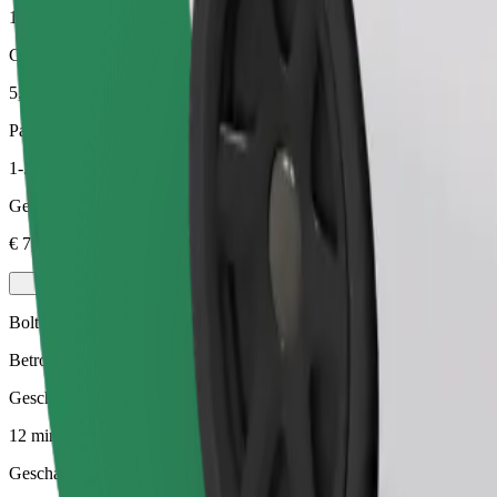
12 min
Geschatte afstand
5,9 km
Passagiers
1-3
Geschatte prijs
€ 7,30
Bolt
Betrouwbare ritten in standaard middelgrote auto's.
Geschatte reistijd
12 min
Geschatte afstand