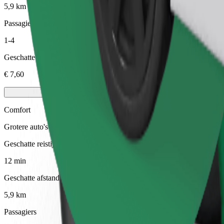
5,9 km
Passagiers
1-4
Geschatte prijs
€ 7,60
Comfort
Grotere auto's met meer beenruimte en opbergruimte
Geschatte reistijd
12 min
Geschatte afstand
5,9 km
Passagiers