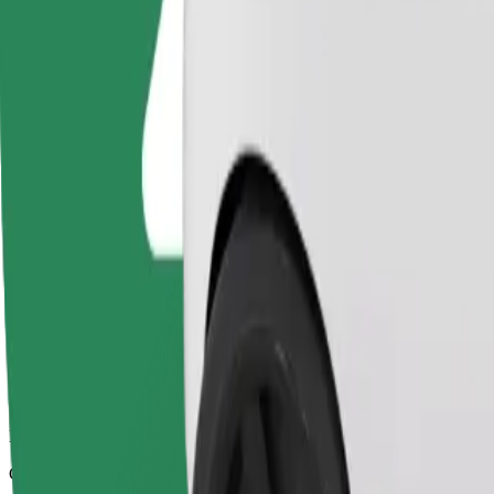
Chauffeurs in deze categorie kunnen senioren en mensen met een bepe
rolstoeltoegankelijke dienst).
Geschatte reistijd
12 min
Geschatte afstand
5,9 km
Passagiers
1-4
Geschatte prijs
€ 6,30
Basis
Betaalbare ritten in eenvoudige auto's
Geschatte reistijd