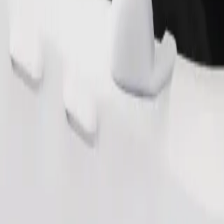
rking helpen. Heb je speciale verzoeken? Laat het je chauffeur voor h
Bestel rit