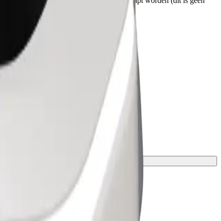
et ophalen weten. Rolstoelen moeten ingeklapt worden (dit is geen