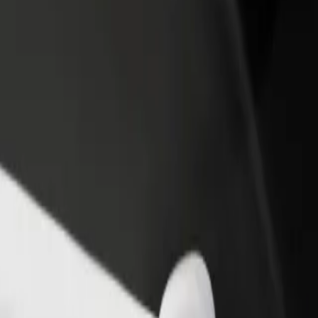
Voeg een restaurant of winkel toe
Meld je aan als Fleet-eigenaar
Krijg meer klanten en verhoog
Voeg je fleet toe aan Bolt en
inkomsten
verdien meer
ll te komen? Bekijk onze services en vind de perfecte dienst voor jou
Download de app