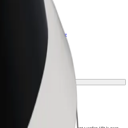
Bolt for Business
Bolt-producten en -services voor je
bedrijf
.