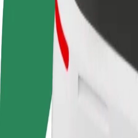
Veelgestelde Vragen
Word een chauffeur
Wordt bezorger
Verdien geld op jouw
Bezorg eten en krijg elke week
voorwaarden
betaald
Van Vilnius Outlet naar Akropolis Mall
Op zoek naar de beste manier om van Vilnius Outlet naar Akropolis Ma
Van
Vilnius Outlet
Naar
Akropolis Mall
Gemak en comfort op slechts een paar tikken afstand!
Assistentie