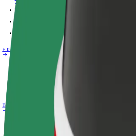
Werkprofiel
Producten
Bolt Food voor Business
E-bikes
Safety Lab
Een probleem melden
Veelgestelde vragen
Bolt Plus
Voordelen
Hoe werkt het