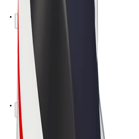
Bolt Pluss
Tjen med Bolt
Sjåfører
Sjåførinntekter
Leveringsbud
Inntekter for leveringsbud
Bolt Food-partnere
Flåter
Franchiser
Bedrift
Karrierer
Om Bolt