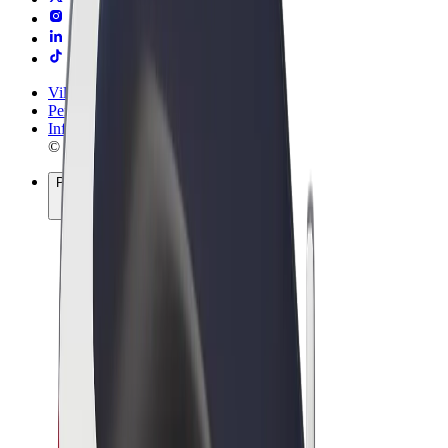
Vilkår og betingelser
Personvern
Informasjonskapsler
© 2026 Bolt Technology OÜ
Produkter
Turer
Sparkesykler
Bolt Market
Bolt Food
Bolt Drive
Bolt for Business
El-sykler