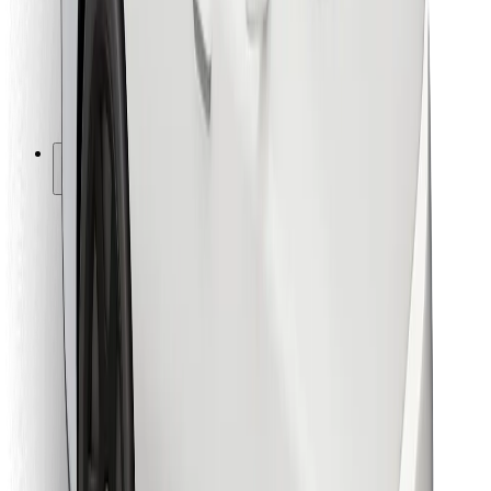
Bolt Food
For flåteeiere
For restauranter
Bolt for Business
Annet
Leverandører
Vilkår og betingelser
Informasjonskapsler
Sikkerhet
Få en tur på minutter!
Last ned Bolt-appen
Finn yndlingsmaten din!