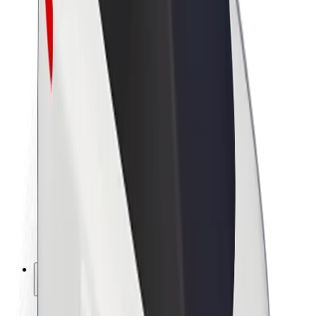
Bærekraft hos Bolt
Prosjekt Zero
Blogg
Nyhetsrom
Retningslinjer for varemerke
Oppdrag
Investorrelasjoner
Ledelse
Merkevare
Media
Urban Fund
Sikkerhet
Sikkerhet for passasjer