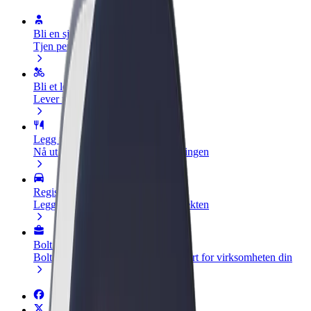
Bli en sjåfør
Tjen penger på egne vilkår
Bli et leveringsbud
Lever mat og få betalt ukentlig
Legg til en restaurant eller butikk
Nå ut til flere kunder og øk inntjeningen
Registrer deg som flåteeier
Legg til flåten din i Bolt og øk inntekten
Bolt for Business
Bolt-produkter og tjenester oppskalert for virksomheten din