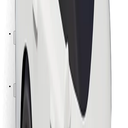
Sjåførsikkerhet
Sikkerhet for sparkesykler
Sikkerhetslab
Byer
Steder
Byløsninger
Flyplasser
Bolt-ladestasjoner
Brukerstøtte
For passasjerer
For sjåfører
For leveringsbud