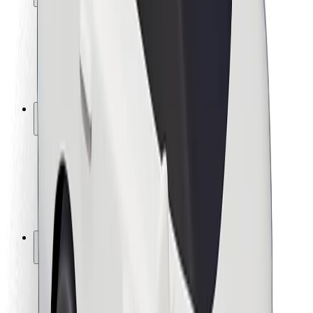
Sikkerhet for passasjer
Sjåførsikkerhet
Sikkerhet for sparkesykler
Sikkerhetslab
Byer
Steder
Byløsninger
Flyplasser
Bolt-ladestasjoner
Brukerstøtte
For passasjerer
For sjåfører