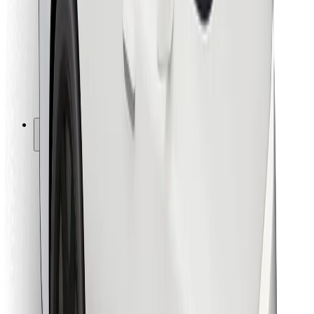
For leveringsbud
Bolt Food
For flåteeiere
For restauranter
Bolt for Business
Annet
Leverandører
Vilkår og betingelser
Informasjonskapsler
Sikkerhet
Få en tur på minutter!
Last ned Bolt-appen