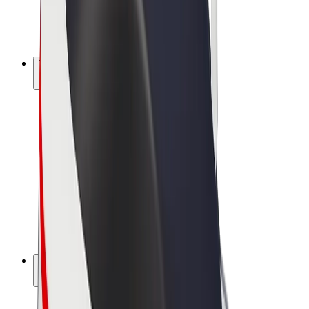
El-sykler
Bolt Pluss
Tjen med Bolt
Sjåfører
Sjåførinntekter
Leveringsbud
Inntekter for leveringsbud
Bolt Food-partnere
Flåter
Franchiser
Bedrift
Karrierer