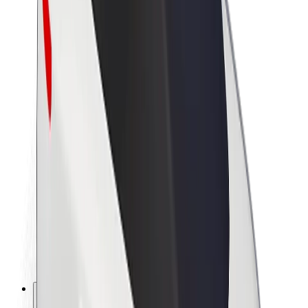
Om Bolt
Bærekraft hos Bolt
Prosjekt Zero
Blogg
Nyhetsrom
Retningslinjer for varemerke
Oppdrag
Investorrelasjoner
Ledelse
Merkevare
Media
Urban Fund
Sikkerhet