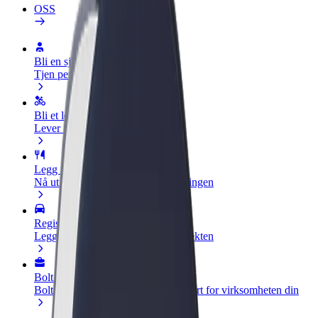
OSS
Bli en sjåfør
Tjen penger på egne vilkår
Bli et leveringsbud
Lever mat og få betalt ukentlig
Legg til en restaurant eller butikk
Nå ut til flere kunder og øk inntjeningen
Registrer deg som flåteeier
Legg til flåten din i Bolt og øk inntekten
Bolt for Business
Bolt-produkter og tjenester oppskalert for virksomheten din