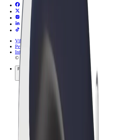
Vilkår og betingelser
Personvern
Informasjonskapsler
© 2026 Bolt Technology OÜ
Produkter
Turer
Sparkesykler
Bolt Market
Bolt Food
Bolt Drive
Bolt for Business