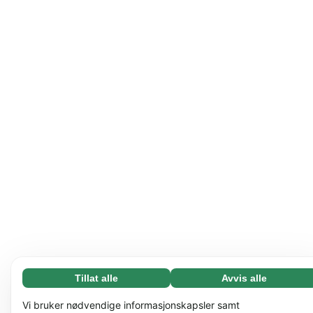
Tillat alle
Avvis alle
Nødvending (65)
Nødvendige informasjonskapsler bidrar til å gjøre
Les mer
Vi bruker nødvendige informasjonskapsler samt