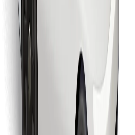
Finn yndlingsmaten din!
Last ned Bolt Food-appen