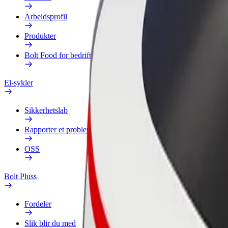
Arbeidsprofil
Produkter
Bolt Food for bedrifter
El-sykler
Sikkerhetslab
Rapporter et problem
OSS
Bolt Pluss
Fordeler
Slik blir du med