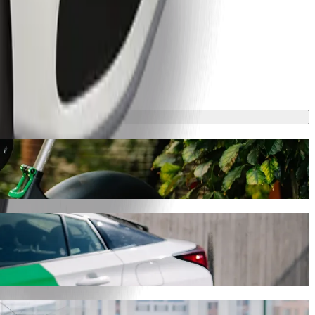
turen ca. 29 min og koster omtrent 31,10 GHS GHS. Uansett hva som