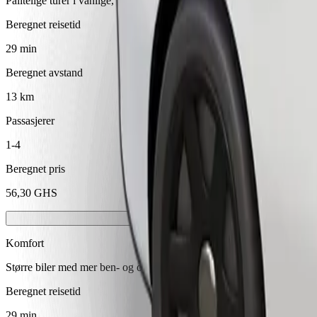
Pålitelige turer i vanlige, mellomstore biler.
Beregnet reisetid
29 min
Beregnet avstand
13 km
Passasjerer
1-4
Beregnet pris
56,30 GHS
Komfort
Større biler med mer ben- og oppbevaringsplass
Beregnet reisetid
29 min