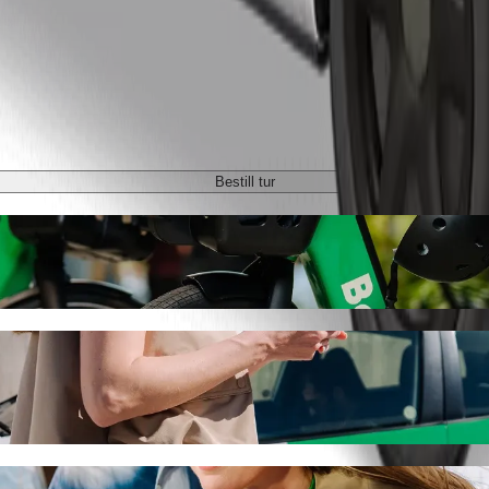
Bestill tur
 med Bolt samkjøring
te prisen for å reise til Kaneshie Market. Ved å bruke Bolt tar denne 
 til Kaneshie Market