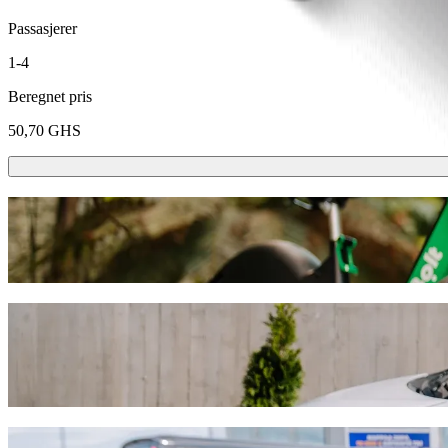
Passasjerer
1-4
Beregnet pris
50,70 GHS
Sparkesykler eller el-sykler
Kom deg rundt i Accra med sparkesykler eller el-sykler
Last ned Bolt-appen
Reis fra Burma Camp til Kaneshie Market
Vi anbefaler at du velger Bolt samkjøring hvis du leter etter den bes
skjer finner vi det perfekte kjøretøyet til deg.
Last ned Bolt-appen
Bolt-tjenester for å reise fra Burma Camp