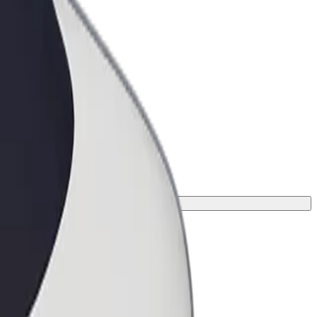
ness
r og tjenester oppskalert for
 din