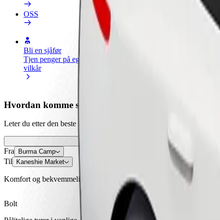
OSS
Bli en sjåfør
Bli et leveringsbud
Legg til en r
Tjen penger på egne
Lever mat og få betalt
Nå ut til fle
vilkår
ukentlig
inntjeningen
Hvordan komme seg fra Burma Camp til Kaneshie M
Leter du etter den beste måten å reise fra Burma Camp til Kaneshie Ma
Fra
Burma Camp
Til
Kaneshie Market
Komfort og bekvemmelighet er bare noen trykk unna!
Bolt