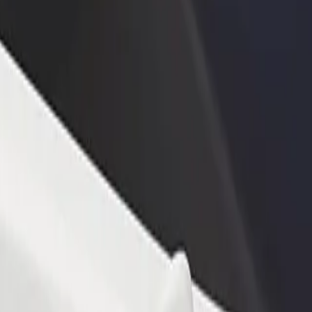
estaurant eller butikk
Registrer deg som flåteeier
Bolt for Busi
re kunder og øk
Legg til flåten din i Bolt og øk
Bolt-produkte
inntekten
virksomheten
arket
rket? Utforsk tjenestene våre og finn den perfekte turen.
Last ned appen