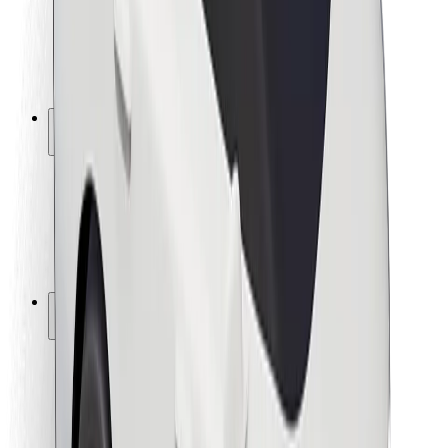
Sjåførsikkerhet
Sikkerhet for sparkesykler
Sikkerhetslab
Byer
Steder
Byløsninger
Flyplasser
Bolt-ladestasjoner
Brukerstøtte
For passasjerer
For sjåfører
For leveringsbud