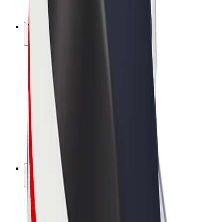
Bolt Pluss
Tjen med Bolt
Sjåfører
Sjåførinntekter
Leveringsbud
Inntekter for leveringsbud
Bolt Food-partnere
Flåter
Franchiser
Bedrift
Karrierer
Om Bolt