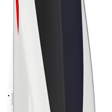
Bærekraft hos Bolt
Prosjekt Zero
Blogg
Nyhetsrom
Retningslinjer for varemerke
Oppdrag
Investorrelasjoner
Ledelse
Merkevare
Media
Urban Fund
Sikkerhet
Sikkerhet for passasjer