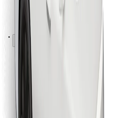
Bolt Food
For flåteeiere
For restauranter
Bolt for Business
Annet
Leverandører
Vilkår og betingelser
Informasjonskapsler
Sikkerhet
Få en tur på minutter!
Last ned Bolt-appen
Finn yndlingsmaten din!