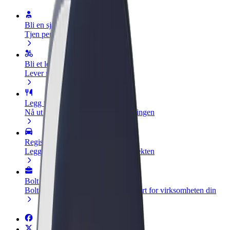
Bli en sjåfør
Tjen penger på egne vilkår
Bli et leveringsbud
Lever mat og få betalt ukentlig
Legg til en restaurant eller butikk
Nå ut til flere kunder og øk inntjeningen
Registrer deg som flåteeier
Legg til flåten din i Bolt og øk inntekten
Bolt for Business
Bolt-produkter og tjenester oppskalert for virksomheten din