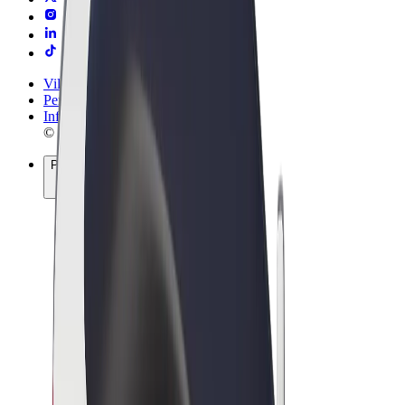
Vilkår og betingelser
Personvern
Informasjonskapsler
© 2026 Bolt Technology OÜ
Produkter
Turer
Sparkesykler
Bolt Market
Bolt Food
Bolt Drive
Bolt for Business
El-sykler