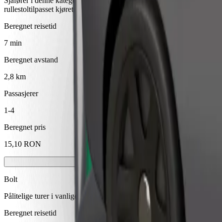
Sjåfører i denne kategorien kan hjelpe eldre og personer med funksjons
rullestoltilpasset kjøretøy-tjeneste).
Beregnet reisetid
7 min
Beregnet avstand
2,8 km
Passasjerer
1-4
Beregnet pris
15,10 RON
Bolt
Pålitelige turer i vanlige, mellomstore biler.
Beregnet reisetid