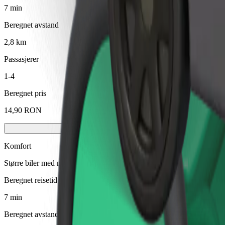
7 min
Beregnet avstand
2,8 km
Passasjerer
1-4
Beregnet pris
14,90 RON
Komfort
Større biler med mer ben- og oppbevaringsplass
Beregnet reisetid
7 min
Beregnet avstand