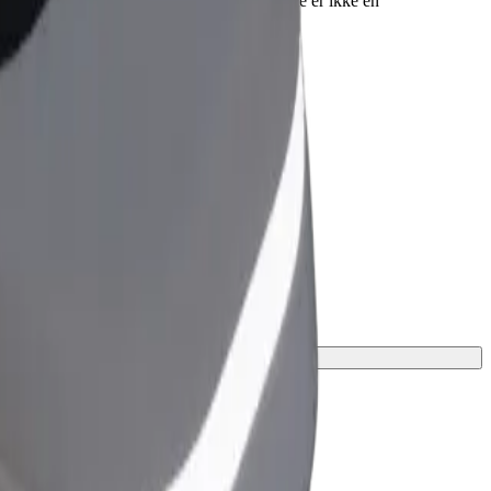
ting. Rullestoler må være sammenfoldet (dette er ikke en