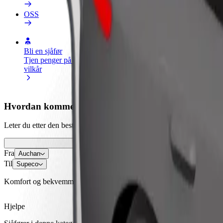
OSS
Bli en sjåfør
Bli et leveringsbud
Legg til en r
Tjen penger på egne
Lever mat og få betalt
Nå ut til fle
vilkår
ukentlig
inntjeningen
Hvordan komme seg fra Auchan til Supeco
Leter du etter den beste måten å reise fra Auchan til Supeco? Utforsk 
Fra
Auchan
Til
Supeco
Komfort og bekvemmelighet er bare noen trykk unna!
Hjelpe