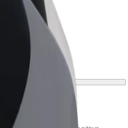
ness
r og tjenester oppskalert for
 din