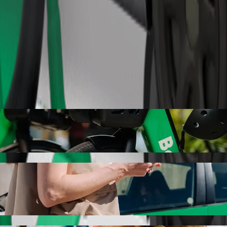
Bestill tur
jøring
te prisen for å reise til Supeco. Ved å bruke Bolt tar denne turen ca. 7