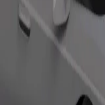
nedsettelser. Hvis du har spesielle ønsker, gi sjåføren beskjed før hen
Bestill tur