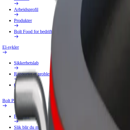
Arbeidsprofil
Produkter
Bolt Food for bedrifter
El-sykler
Sikkerhetslab
Rapporter et problem
OSS
Bolt Pluss
Fordeler
Slik blir du med