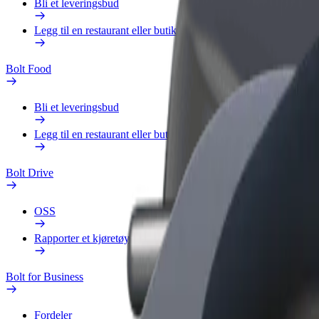
Bli et leveringsbud
Legg til en restaurant eller butikk
Bolt Food
Bli et leveringsbud
Legg til en restaurant eller butikk
Bolt Drive
OSS
Rapporter et kjøretøy
Bolt for Business
Fordeler