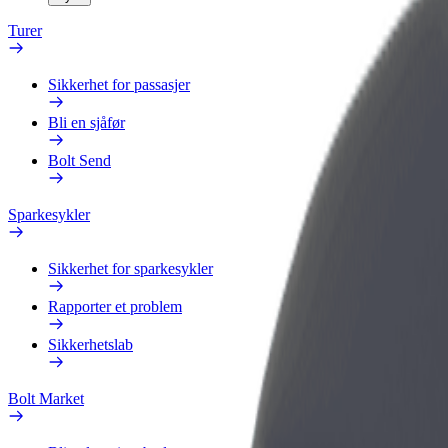
Turer
Sikkerhet for passasjer
Bli en sjåfør
Bolt Send
Sparkesykler
Sikkerhet for sparkesykler
Rapporter et problem
Sikkerhetslab
Bolt Market