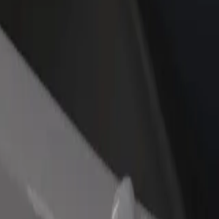
estaurant eller butikk
Registrer deg som flåteeier
Bolt for Busi
re kunder og øk
Legg til flåten din i Bolt og øk
Bolt-produkte
inntekten
virksomheten
tjenestene våre og finn den perfekte turen.
Last ned appen