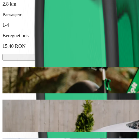
2,8 km
Passasjerer
1-4
Beregnet pris
15,40 RON
Sparkesykler eller el-sykler
Kom deg rundt i Baia Mare med sparkesykler eller el-sykler
Last ned Bolt-appen
Reis fra Auchan til Supeco med Bolt samk
Vi anbefaler at du velger Bolt samkjøring hvis du leter etter den bes
det perfekte kjøretøyet til deg.
Last ned Bolt-appen