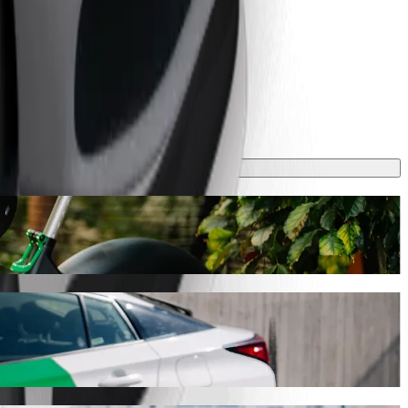
 min og koster omtrent 14,90 RON RON. Uansett hva som skjer finner vi