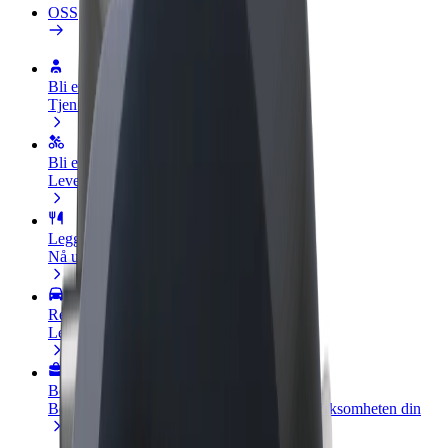
OSS
Bli en sjåfør
Tjen penger på egne vilkår
Bli et leveringsbud
Lever mat og få betalt ukentlig
Legg til en restaurant eller butikk
Nå ut til flere kunder og øk inntjeningen
Registrer deg som flåteeier
Legg til flåten din i Bolt og øk inntekten
Bolt for Business
Bolt-produkter og tjenester oppskalert for virksomheten din