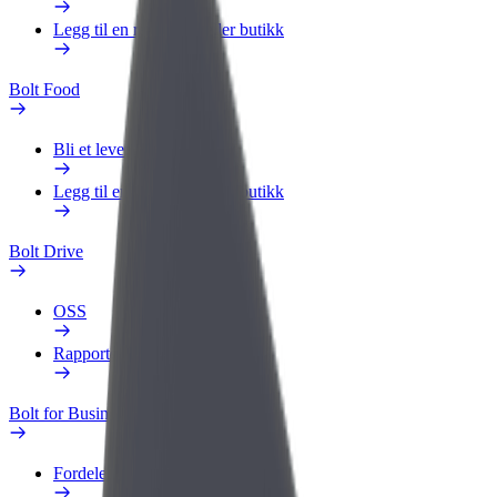
Legg til en restaurant eller butikk
Bolt Food
Bli et leveringsbud
Legg til en restaurant eller butikk
Bolt Drive
OSS
Rapporter et kjøretøy
Bolt for Business
Fordeler