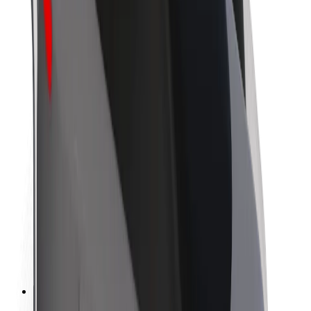
Om Bolt
Bærekraft hos Bolt
Prosjekt Zero
Blogg
Nyhetsrom
Retningslinjer for varemerke
Oppdrag
Investorrelasjoner
Ledelse
Merkevare
Media
Urban Fund
Sikkerhet