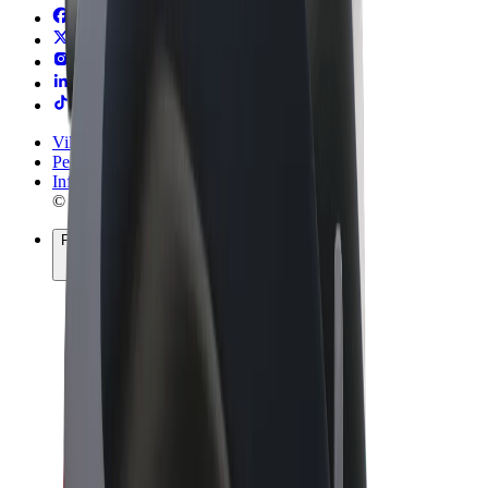
Vilkår og betingelser
Personvern
Informasjonskapsler
© 2026 Bolt Technology OÜ
Produkter
Turer
Sparkesykler
Bolt Market
Bolt Food
Bolt Drive
Bolt for Business