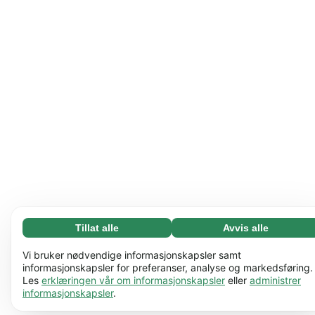
Tillat alle
Avvis alle
Nødvending (65)
Nødvendige informasjonskapsler bidrar til å gjøre
Les mer
Vi bruker nødvendige informasjonskapsler samt
nettstedet vårt nyttig ved å aktivere grunnleggende
informasjonskapsler for preferanser, analyse og markedsføring.
Les
erklæringen vår om informasjonskapsler
eller
administrer
funksjoner, for eksempel sidenavigering. Nettstedet
Preferanser (17)
informasjonskapsler
.
kan ikke fungere ordentlig uten disse
Preferanseinformasjonskapsler gjør at nettstedet vårt
Les mer
informasjonskapslene.
Lær mer