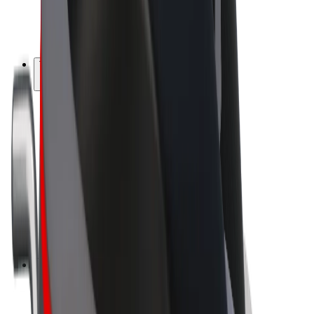
El-sykler
Bolt Pluss
Tjen med Bolt
Sjåfører
Sjåførinntekter
Leveringsbud
Inntekter for leveringsbud
Bolt Food-partnere
Flåter
Franchiser
Bedrift
Karrierer