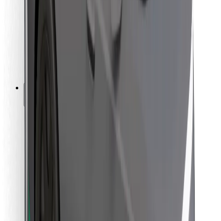
For leveringsbud
Bolt Food
For flåteeiere
For restauranter
Bolt for Business
Annet
Leverandører
Vilkår og betingelser
Informasjonskapsler
Sikkerhet
Få en tur på minutter!
Last ned Bolt-appen