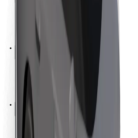
Sikkerhet for passasjer
Sjåførsikkerhet
Sikkerhet for sparkesykler
Sikkerhetslab
Byer
Steder
Byløsninger
Flyplasser
Bolt-ladestasjoner
Brukerstøtte
For passasjerer
For sjåfører