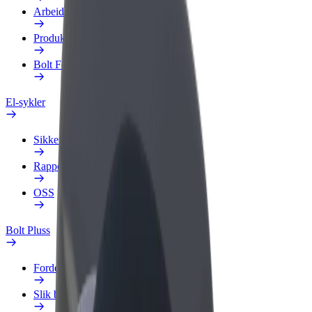
Arbeidsprofil
Produkter
Bolt Food for bedrifter
El-sykler
Sikkerhetslab
Rapporter et problem
OSS
Bolt Pluss
Fordeler
Slik blir du med