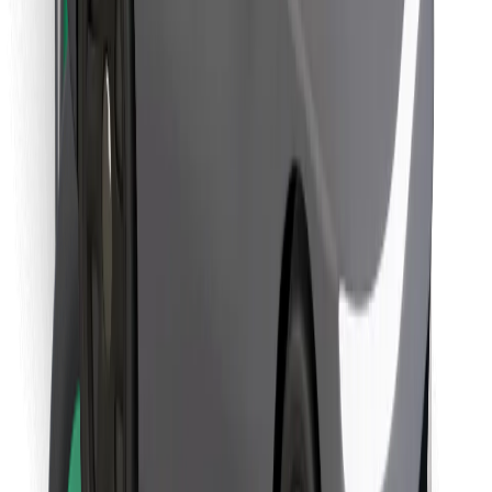
Finn yndlingsmaten din!
Last ned Bolt Food-appen