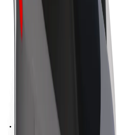
Om Bolt
Bærekraft hos Bolt
Prosjekt Zero
Blogg
Nyhetsrom
Retningslinjer for varemerke
Oppdrag
Investorrelasjoner
Ledelse
Merkevare
Media
Urban Fund
Sikkerhet