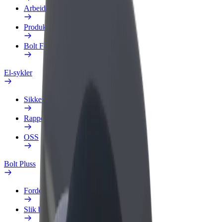
Arbeidsprofil
Produkter
Bolt Food for bedrifter
El-sykler
Sikkerhetslab
Rapporter et problem
OSS
Bolt Pluss
Fordeler
Slik blir du med