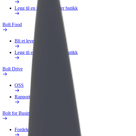
Legg til en restaurant eller butikk
Bolt Food
Bli et leveringsbud
Legg til en restaurant eller butikk
Bolt Drive
OSS
Rapporter et kjøretøy
Bolt for Business
Fordeler