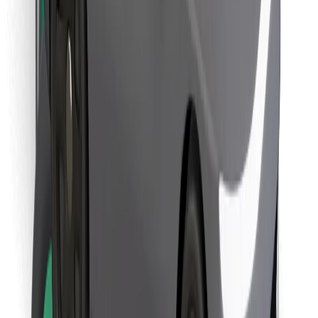
Finn yndlingsmaten din!
Last ned Bolt Food-appen