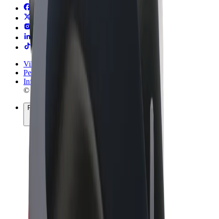
Vilkår og betingelser
Personvern
Informasjonskapsler
© 2026 Bolt Technology OÜ
Produkter
Turer
Sparkesykler
Bolt Market
Bolt Food
Bolt Drive
Bolt for Business