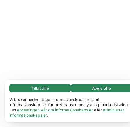
Tillat alle
Avvis alle
Nødvending (65)
Nødvendige informasjonskapsler bidrar til å gjøre
Les mer
Vi bruker nødvendige informasjonskapsler samt
nettstedet vårt nyttig ved å aktivere grunnleggende
informasjonskapsler for preferanser, analyse og markedsføring.
Les
erklæringen vår om informasjonskapsler
eller
administrer
funksjoner, for eksempel sidenavigering. Nettstedet
Preferanser (17)
informasjonskapsler
.
kan ikke fungere ordentlig uten disse
Preferanseinformasjonskapsler gjør at nettstedet vårt
Les mer
informasjonskapslene.
Lær mer
kan huske informasjon som endrer måten det