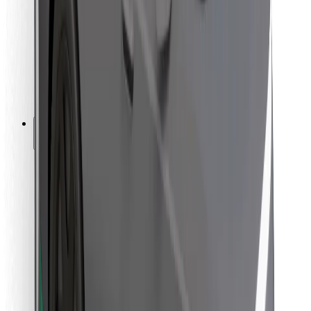
For leveringsbud
Bolt Food
For flåteeiere
For restauranter
Bolt for Business
Annet
Leverandører
Vilkår og betingelser
Informasjonskapsler
Sikkerhet
Få en tur på minutter!
Last ned Bolt-appen