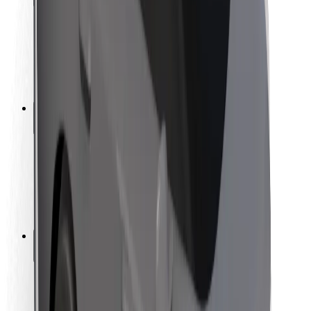
Sikkerhet for passasjer
Sjåførsikkerhet
Sikkerhet for sparkesykler
Sikkerhetslab
Byer
Steder
Byløsninger
Flyplasser
Bolt-ladestasjoner
Brukerstøtte
For passasjerer
For sjåfører