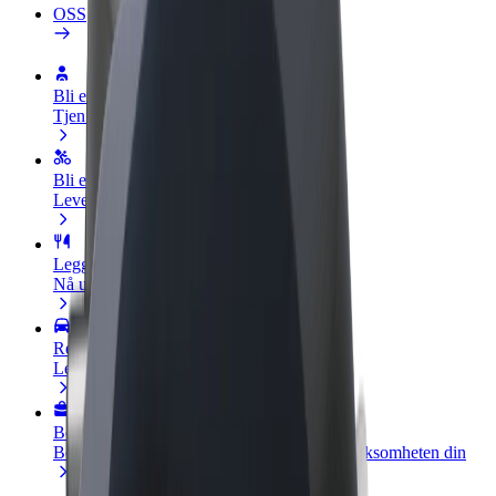
OSS
Bli en sjåfør
Tjen penger på egne vilkår
Bli et leveringsbud
Lever mat og få betalt ukentlig
Legg til en restaurant eller butikk
Nå ut til flere kunder og øk inntjeningen
Registrer deg som flåteeier
Legg til flåten din i Bolt og øk inntekten
Bolt for Business
Bolt-produkter og tjenester oppskalert for virksomheten din