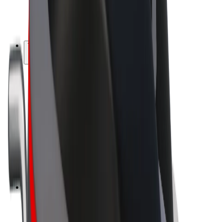
El-sykler
Bolt Pluss
Tjen med Bolt
Sjåfører
Sjåførinntekter
Leveringsbud
Inntekter for leveringsbud
Bolt Food-partnere
Flåter
Franchiser
Bedrift
Karrierer