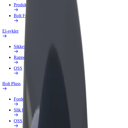
Produkter
Bolt Food for bedrifter
El-sykler
Sikkerhetslab
Rapporter et problem
OSS
Bolt Pluss
Fordeler
Slik blir du med
OSS