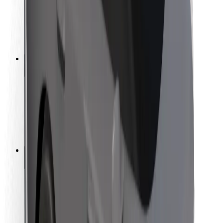
Sjåførsikkerhet
Sikkerhet for sparkesykler
Sikkerhetslab
Byer
Steder
Byløsninger
Flyplasser
Bolt-ladestasjoner
Brukerstøtte
For passasjerer
For sjåfører
For leveringsbud