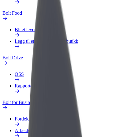
Bolt Food
Bli et leveringsbud
Legg til en restaurant eller butikk
Bolt Drive
OSS
Rapporter et kjøretøy
Bolt for Business
Fordeler
Arbeidsprofil