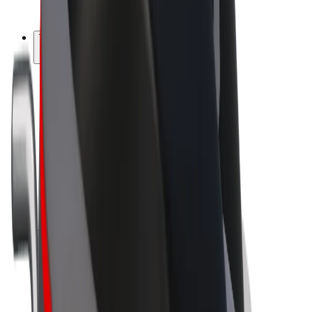
Bolt Pluss
Tjen med Bolt
Sjåfører
Sjåførinntekter
Leveringsbud
Inntekter for leveringsbud
Bolt Food-partnere
Flåter
Franchiser
Bedrift
Karrierer
Om Bolt