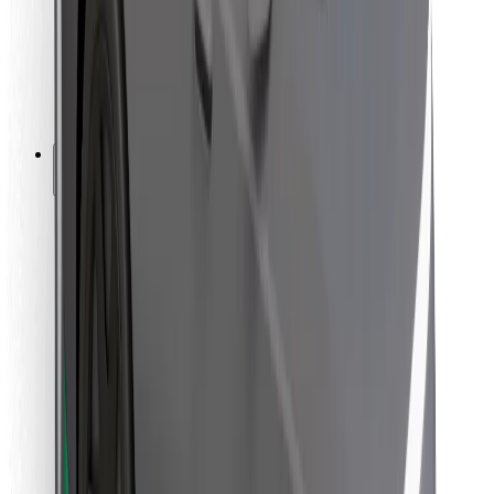
Bolt Food
For flåteeiere
For restauranter
Bolt for Business
Annet
Leverandører
Vilkår og betingelser
Informasjonskapsler
Sikkerhet
Få en tur på minutter!
Last ned Bolt-appen
Finn yndlingsmaten din!