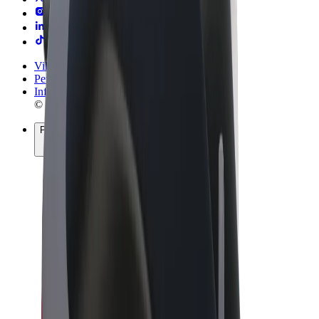
Vilkår og betingelser
Personvern
Informasjonskapsler
© 2026 Bolt Technology OÜ
Produkter
Turer
Sparkesykler
Bolt Market
Bolt Food
Bolt Drive
Bolt for Business
El-sykler