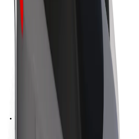
Bærekraft hos Bolt
Prosjekt Zero
Blogg
Nyhetsrom
Retningslinjer for varemerke
Oppdrag
Investorrelasjoner
Ledelse
Merkevare
Media
Urban Fund
Sikkerhet
Sikkerhet for passasjer