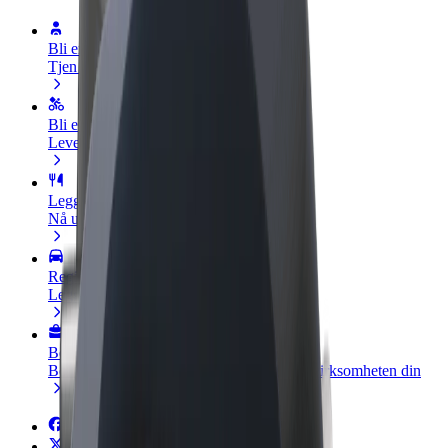
Bli en sjåfør
Tjen penger på egne vilkår
Bli et leveringsbud
Lever mat og få betalt ukentlig
Legg til en restaurant eller butikk
Nå ut til flere kunder og øk inntjeningen
Registrer deg som flåteeier
Legg til flåten din i Bolt og øk inntekten
Bolt for Business
Bolt-produkter og tjenester oppskalert for virksomheten din