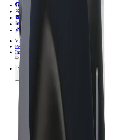
Vilkår og betingelser
Personvern
Informasjonskapsler
© 2026 Bolt Technology OÜ
Produkter
Turer
Sparkesykler
Bolt Market
Bolt Food
Bolt Drive
Bolt for Business