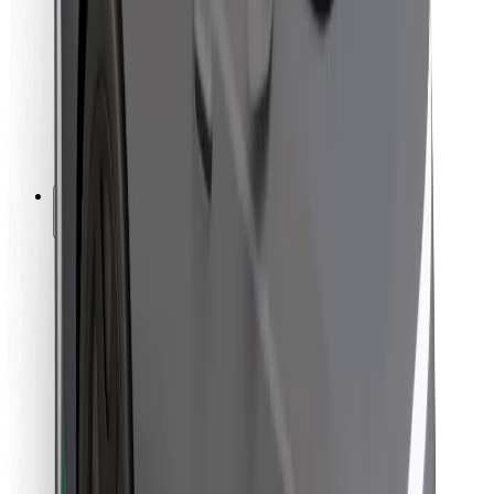
For leveringsbud
Bolt Food
For flåteeiere
For restauranter
Bolt for Business
Annet
Leverandører
Vilkår og betingelser
Informasjonskapsler
Sikkerhet
Få en tur på minutter!
Last ned Bolt-appen