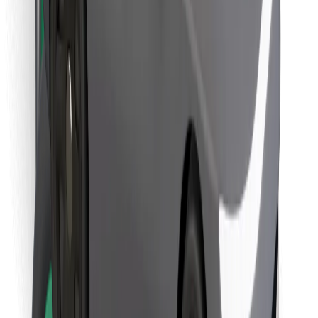
Finn yndlingsmaten din!
Last ned Bolt Food-appen