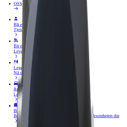
OSS
Bli en sjåfør
Tjen penger på egne vilkår
Bli et leveringsbud
Lever mat og få betalt ukentlig
Legg til en restaurant eller butikk
Nå ut til flere kunder og øk inntjeningen
Registrer deg som flåteeier
Legg til flåten din i Bolt og øk inntekten
Bolt for Business
Bolt-produkter og tjenester oppskalert for virksomheten din