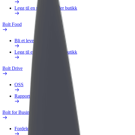
Legg til en restaurant eller butikk
Bolt Food
Bli et leveringsbud
Legg til en restaurant eller butikk
Bolt Drive
OSS
Rapporter et kjøretøy
Bolt for Business
Fordeler