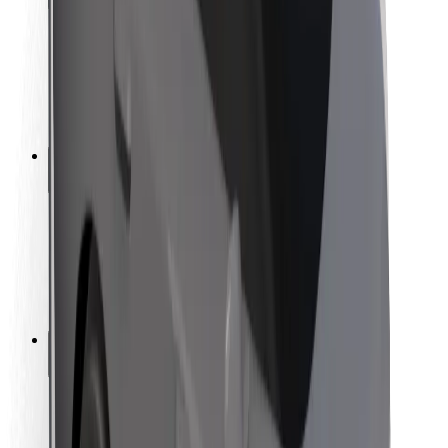
Sikkerhet for passasjer
Sjåførsikkerhet
Sikkerhet for sparkesykler
Sikkerhetslab
Byer
Steder
Byløsninger
Flyplasser
Bolt-ladestasjoner
Brukerstøtte
For passasjerer
For sjåfører