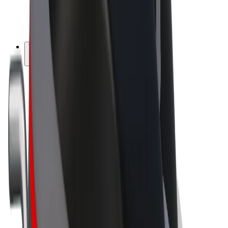
El-sykler
Bolt Pluss
Tjen med Bolt
Sjåfører
Sjåførinntekter
Leveringsbud
Inntekter for leveringsbud
Bolt Food-partnere
Flåter
Franchiser
Bedrift
Karrierer