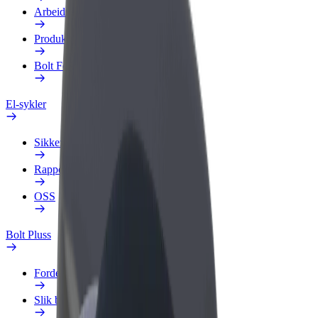
Arbeidsprofil
Produkter
Bolt Food for bedrifter
El-sykler
Sikkerhetslab
Rapporter et problem
OSS
Bolt Pluss
Fordeler
Slik blir du med