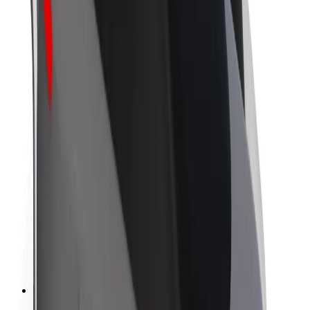
Om Bolt
Bærekraft hos Bolt
Prosjekt Zero
Blogg
Nyhetsrom
Retningslinjer for varemerke
Oppdrag
Investorrelasjoner
Ledelse
Merkevare
Media
Urban Fund
Sikkerhet