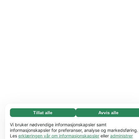
Tillat alle
Avvis alle
Nødvending (65)
Nødvendige informasjonskapsler bidrar til å gjøre
Les mer
Vi bruker nødvendige informasjonskapsler samt
nettstedet vårt nyttig ved å aktivere grunnleggende
informasjonskapsler for preferanser, analyse og markedsføring.
Les
erklæringen vår om informasjonskapsler
eller
administrer
funksjoner, for eksempel sidenavigering. Nettstedet