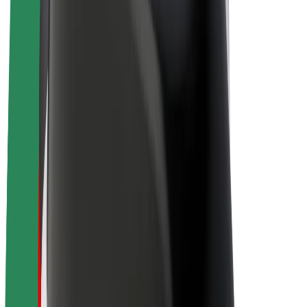
El-sykler
Bolt Pluss
Tjen med Bolt
Sjåfører
Sjåførinntekter
Leveringsbud
Inntekter for leveringsbud
Bolt Food-partnere
Flåter
Franchiser
Bedrift
Karrierer