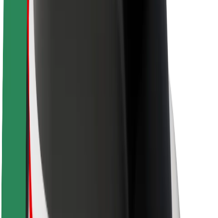
Om Bolt
Bærekraft hos Bolt
Prosjekt Zero
Blogg
Nyhetsrom
Retningslinjer for varemerke
Oppdrag
Investorrelasjoner
Ledelse
Merkevare
Media
Urban Fund
Sikkerhet