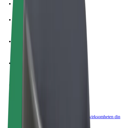
OSS
Bli en sjåfør
Tjen penger på egne vilkår
Bli et leveringsbud
Lever mat og få betalt ukentlig
Legg til en restaurant eller butikk
Nå ut til flere kunder og øk inntjeningen
Registrer deg som flåteeier
Legg til flåten din i Bolt og øk inntekten
Bolt for Business
Bolt-produkter og tjenester oppskalert for virksomheten din