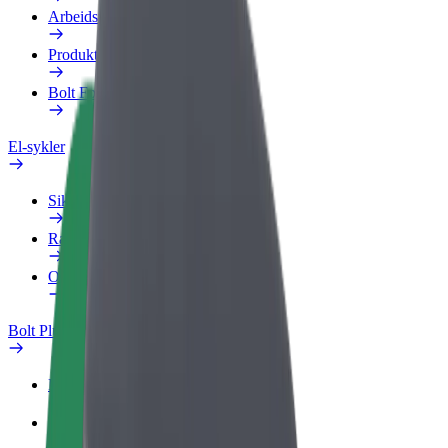
Arbeidsprofil
Produkter
Bolt Food for bedrifter
El-sykler
Sikkerhetslab
Rapporter et problem
OSS
Bolt Pluss
Fordeler
Slik blir du med