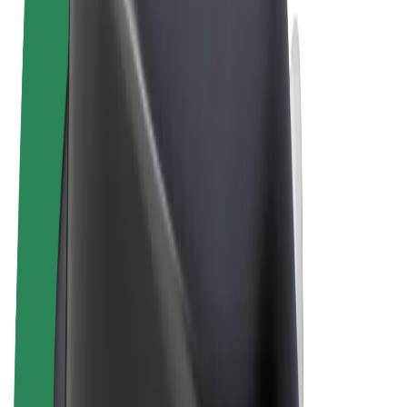
Vilkår og betingelser
Personvern
Informasjonskapsler
© 2026 Bolt Technology OÜ
Produkter
Turer
Sparkesykler
Bolt Market
Bolt Food
Bolt Drive
Bolt for Business