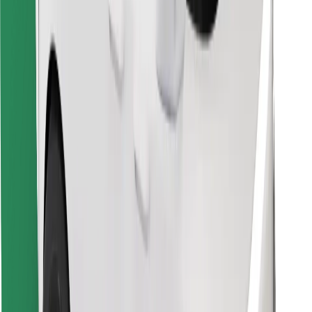
Finn yndlingsmaten din!
Last ned Bolt Food-appen