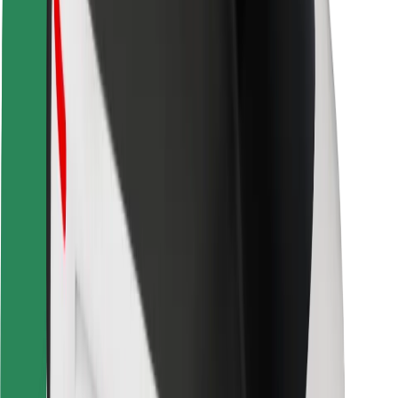
Sikkerhet for passasjer
Sjåførsikkerhet
Sikkerhet for sparkesykler
Sikkerhetslab
Byer
Steder
Byløsninger
Flyplasser
Bolt-ladestasjoner
Brukerstøtte
For passasjerer
For sjåfører