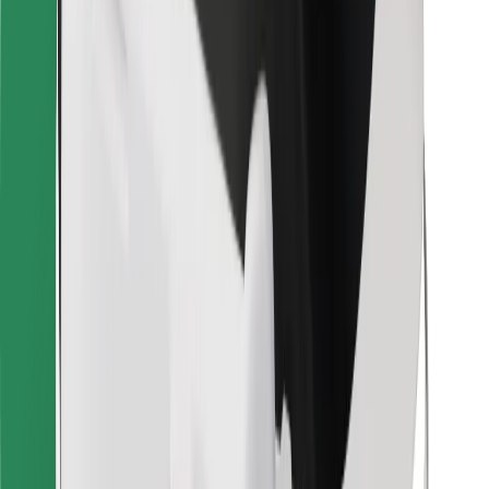
For leveringsbud
Bolt Food
For flåteeiere
For restauranter
Bolt for Business
Annet
Leverandører
Vilkår og betingelser
Informasjonskapsler
Sikkerhet
Få en tur på minutter!
Last ned Bolt-appen