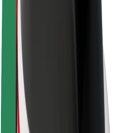
Om Bolt
Bærekraft hos Bolt
Prosjekt Zero
Blogg
Nyhetsrom
Retningslinjer for varemerke
Oppdrag
Investorrelasjoner
Ledelse
Merkevare
Media
Urban Fund
Sikkerhet