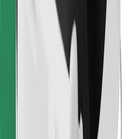
For leveringsbud
Bolt Food
For flåteeiere
For restauranter
Bolt for Business
Annet
Leverandører
Vilkår og betingelser
Informasjonskapsler
Sikkerhet
Få en tur på minutter!
Last ned Bolt-appen