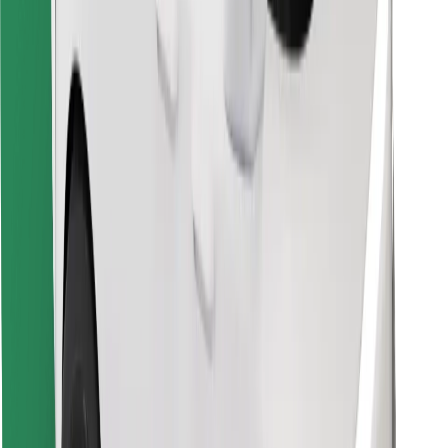
Finn yndlingsmaten din!
Last ned Bolt Food-appen