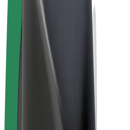
Vilkår og betingelser
Personvern
Informasjonskapsler
© 2026 Bolt Technology OÜ
Produkter
Turer
Sparkesykler
Bolt Market
Bolt Food
Bolt Drive
Bolt for Business