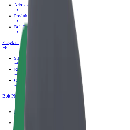
Arbeidsprofil
Produkter
Bolt Food for bedrifter
El-sykler
Sikkerhetslab
Rapporter et problem
OSS
Bolt Pluss
Fordeler
Slik blir du med