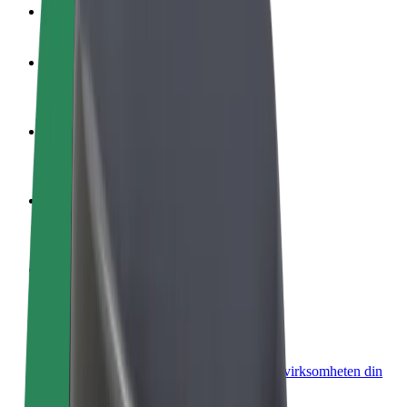
OSS
Bli en sjåfør
Tjen penger på egne vilkår
Bli et leveringsbud
Lever mat og få betalt ukentlig
Legg til en restaurant eller butikk
Nå ut til flere kunder og øk inntjeningen
Registrer deg som flåteeier
Legg til flåten din i Bolt og øk inntekten
Bolt for Business
Bolt-produkter og tjenester oppskalert for virksomheten din