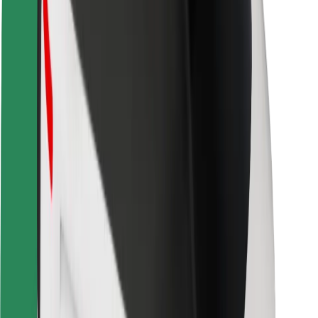
Sikkerhet for passasjer
Sjåførsikkerhet
Sikkerhet for sparkesykler
Sikkerhetslab
Byer
Steder
Byløsninger
Flyplasser
Bolt-ladestasjoner
Brukerstøtte
For passasjerer
For sjåfører