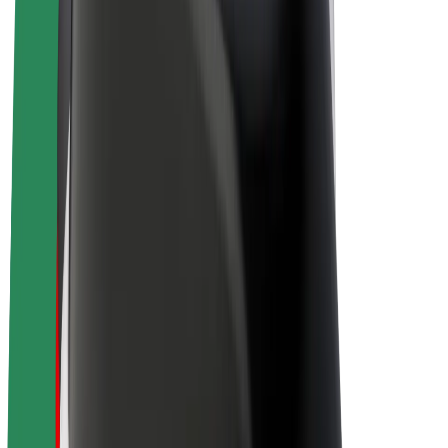
El-sykler
Bolt Pluss
Tjen med Bolt
Sjåfører
Sjåførinntekter
Leveringsbud
Inntekter for leveringsbud
Bolt Food-partnere
Flåter
Franchiser
Bedrift
Karrierer