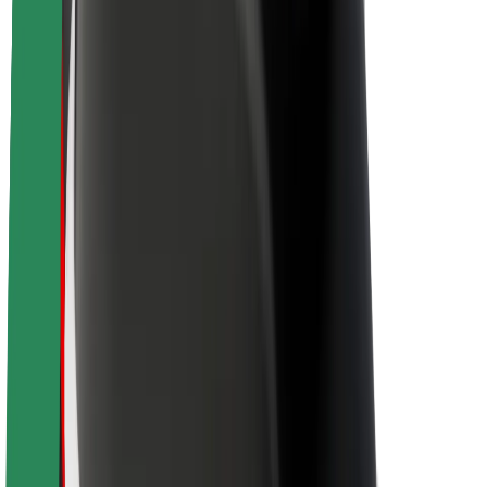
Bærekraft hos Bolt
Prosjekt Zero
Blogg
Nyhetsrom
Retningslinjer for varemerke
Oppdrag
Investorrelasjoner
Ledelse
Merkevare
Media
Urban Fund
Sikkerhet
Sikkerhet for passasjer