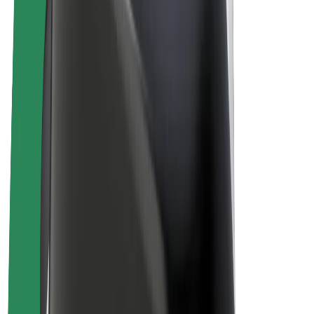
Bolt Pluss
Tjen med Bolt
Sjåfører
Sjåførinntekter
Leveringsbud
Inntekter for leveringsbud
Bolt Food-partnere
Flåter
Franchiser
Bedrift
Karrierer
Om Bolt