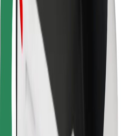
Bolt Food
For flåteeiere
For restauranter
Bolt for Business
Annet
Leverandører
Vilkår og betingelser
Informasjonskapsler
Sikkerhet
Få en tur på minutter!
Last ned Bolt-appen
Finn yndlingsmaten din!