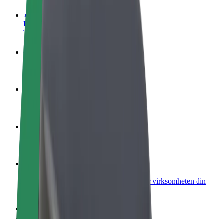
Bli en sjåfør
Tjen penger på egne vilkår
Bli et leveringsbud
Lever mat og få betalt ukentlig
Legg til en restaurant eller butikk
Nå ut til flere kunder og øk inntjeningen
Registrer deg som flåteeier
Legg til flåten din i Bolt og øk inntekten
Bolt for Business
Bolt-produkter og tjenester oppskalert for virksomheten din