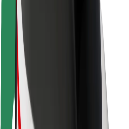
Sjåførsikkerhet
Sikkerhet for sparkesykler
Sikkerhetslab
Byer
Steder
Byløsninger
Flyplasser
Bolt-ladestasjoner
Brukerstøtte
For passasjerer
For sjåfører
For leveringsbud