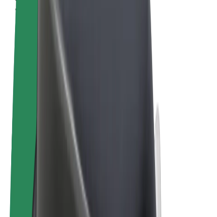
Vilkår og betingelser
Personvern
Informasjonskapsler
© 2026 Bolt Technology OÜ
Produkter
Turer
Sparkesykler
Bolt Market
Bolt Food
Bolt Drive
Bolt for Business
El-sykler