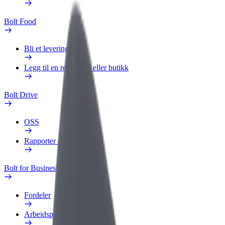
Bolt Food
Bli et leveringsbud
Legg til en restaurant eller butikk
Bolt Drive
OSS
Rapporter et kjøretøy
Bolt for Business
Fordeler
Arbeidsprofil