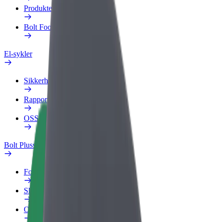
Produkter
Bolt Food for bedrifter
El-sykler
Sikkerhetslab
Rapporter et problem
OSS
Bolt Pluss
Fordeler
Slik blir du med
OSS