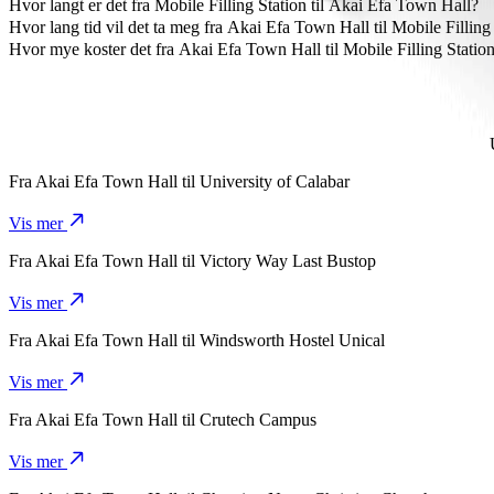
Den rimeligste måten å reise fra Akai Efa Town Hall til Mobile Fill
Hvor langt er det fra Mobile Filling Station til Akai Efa Town Hall?
Mobile Filling Station er omtrent 5,7 km fra Akai Efa Town Hall.
Hvor lang tid vil det ta meg fra Akai Efa Town Hall til Mobile Filling
Det tar omtrent 12 min fra Akai Efa Town Hall til Mobile Filling Stat
Hvor mye koster det fra Akai Efa Town Hall til Mobile Filling Statio
Prisen fra Akai Efa Town Hall til Mobile Filling Station med Bolt 
Fra
Akai Efa Town Hall
til
University of Calabar
Vis mer
Fra
Akai Efa Town Hall
til
Victory Way Last Bustop
Vis mer
Fra
Akai Efa Town Hall
til
Windsworth Hostel Unical
Vis mer
Fra
Akai Efa Town Hall
til
Crutech Campus
Vis mer