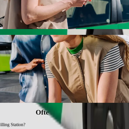
ling Station med Bolt samkjøring
te prisen for å reise til Mobile Filling Station. Ved å bruke Bolt tar d
 Hall til Mobile Filling Station
assede kjøretøy.
Ofte stilte spørsmål
illing Station?