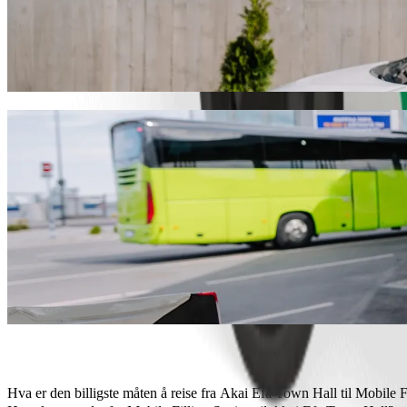
Reis fra Akai Efa Town Hall til Mobile Fil
Vi anbefaler at du velger Bolt samkjøring hvis du leter etter den bes
som skjer finner vi det perfekte kjøretøyet til deg.
Last ned Bolt-appen
Bolt-tjenester for å reise fra Akai Efa Town
Mye bagasje? Bestill våre XL-biler for opptil 6 personer.
Trenger du å ankomme med stil? Prøv Bolts førsteklasses biler.
Reiser du med barn? Bestill en barnevennlig tur med beltesete.
Blir kjæledyret ditt med? Prøv våre dyrevennlige turer.
Trenger du ekstra hjelp? Vår assistansekategori tilbyr rullestoltilp
Rimelige turer? Nyt en kompaktbil for lavere pris med Bolt basis.
Last ned Bolt-appen
Hva er den billigste måten å reise fra Akai Efa Town Hall til Mobile F