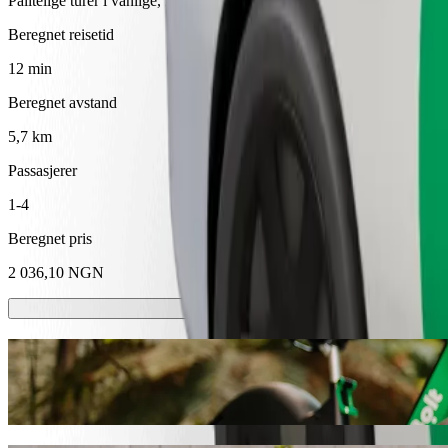
Pålitelige turer i vanlige, mellomstore biler.
Beregnet reisetid
12 min
Beregnet avstand
5,7 km
Passasjerer
1-4
Beregnet pris
2 036,10 NGN
Sparkesykler eller el-sykler
Kom deg rundt i Calabar med sparkesykler eller el-sykler
Last ned Bolt-appen