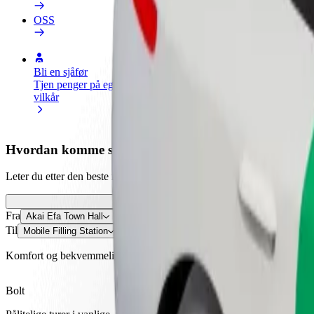
OSS
Bli en sjåfør
Bli et leveringsbud
Legg til en r
Tjen penger på egne
Lever mat og få betalt
Nå ut til fle
vilkår
ukentlig
inntjeningen
Hvordan komme seg fra Akai Efa Town Hall til Mobile
Leter du etter den beste måten å reise fra Akai Efa Town Hall til Mobil
Fra
Akai Efa Town Hall
Til
Mobile Filling Station
Komfort og bekvemmelighet er bare noen trykk unna!
Bolt