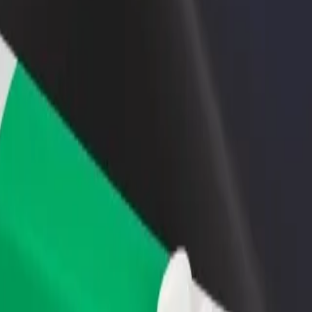
estaurant eller butikk
Registrer deg som flåteeier
Bolt for Busi
re kunder og øk
Legg til flåten din i Bolt og øk
Bolt-produkte
inntekten
virksomheten
 Filling Station
e Filling Station? Utforsk tjenestene våre og finn den perfekte turen.
Last ned appen