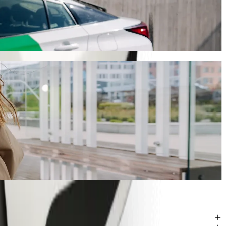
enne turen ca. 12 min og koster omtrent 2 036,10 NGN NGN. Uansett hva