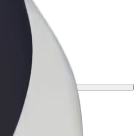
ness
r og tjenester oppskalert for
 din