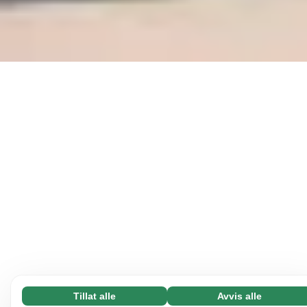
Tillat alle
Avvis alle
Nødvending (65)