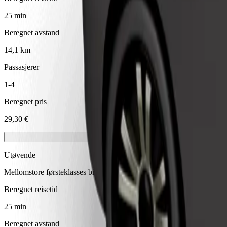
25 min
Beregnet avstand
14,1 km
Passasjerer
1-4
Beregnet pris
29,30 €
Utøvende
Mellomstore førsteklasses biler med eksklusivt utstyr
Beregnet reisetid
25 min
Beregnet avstand