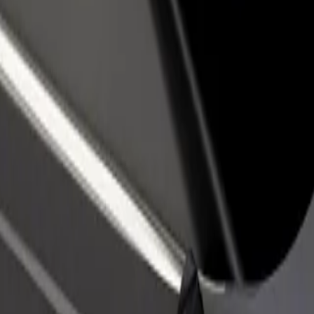
estaurant eller butikk
Registrer deg som flåteeier
Bolt for Busi
re kunder og øk
Legg til flåten din i Bolt og øk
Bolt-produkte
inntekten
virksomheten
mpany
pany? Utforsk tjenestene våre og finn den perfekte turen.
Last ned appen