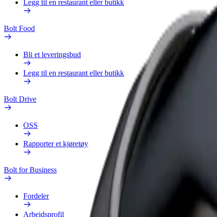
Legg til en restaurant eller butikk
Bolt Food
Bli et leveringsbud
Legg til en restaurant eller butikk
Bolt Drive
OSS
Rapporter et kjøretøy
Bolt for Business
Fordeler
Arbeidsprofil