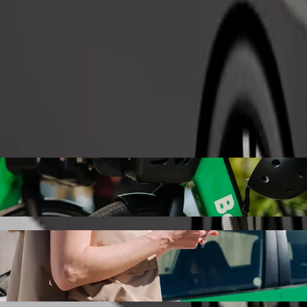
Bestill tur
med Bolt samkjøring
ste prisen for å reise til McKinsey & Company. Ved å bruke Bolt tar den