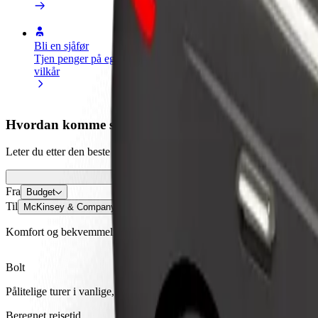
Bli en sjåfør
Bli et leveringsbud
Legg til en r
Tjen penger på egne
Lever mat og få betalt
Nå ut til fle
vilkår
ukentlig
inntjeningen
Hvordan komme seg fra Budget til McKinsey & Co
Leter du etter den beste måten å reise fra Budget til McKinsey & Com
Fra
Budget
Til
McKinsey & Company
Komfort og bekvemmelighet er bare noen trykk unna!
Bolt
Pålitelige turer i vanlige, mellomstore biler.
Beregnet reisetid