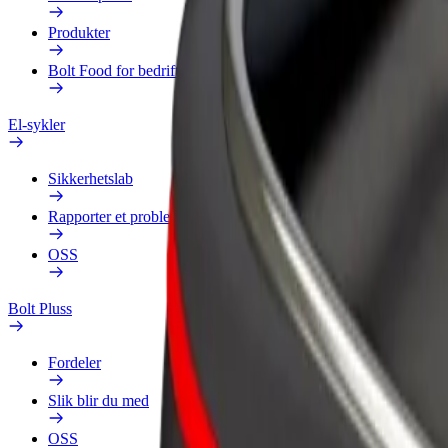
Produkter
Bolt Food for bedrifter
El-sykler
Sikkerhetslab
Rapporter et problem
OSS
Bolt Pluss
Fordeler
Slik blir du med
OSS