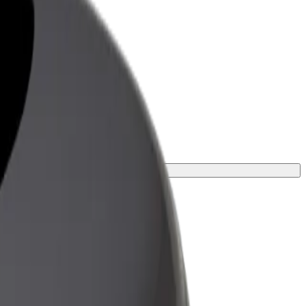
ness
r og tjenester oppskalert for
 din