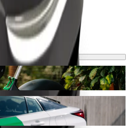
ne turen ca. 25 min og koster omtrent 29,30 € EUR. Uansett hva som