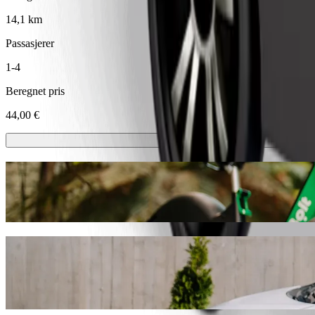
14,1 km
Passasjerer
1-4
Beregnet pris
44,00 €
Sparkesykler eller el-sykler
Kom deg rundt i Dublin med sparkesykler eller el-sykler
Last ned Bolt-appen
Reis fra Budget til McKinsey & Company 
Vi anbefaler at du velger Bolt samkjøring hvis du leter etter den be
skjer finner vi det perfekte kjøretøyet til deg.
Last ned Bolt-appen