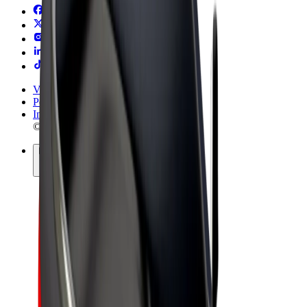
Vilkår og betingelser
Personvern
Informasjonskapsler
© 2026 Bolt Technology OÜ
Produkter
Turer
Sparkesykler
Bolt Market
Bolt Food
Bolt Drive
Bolt for Business