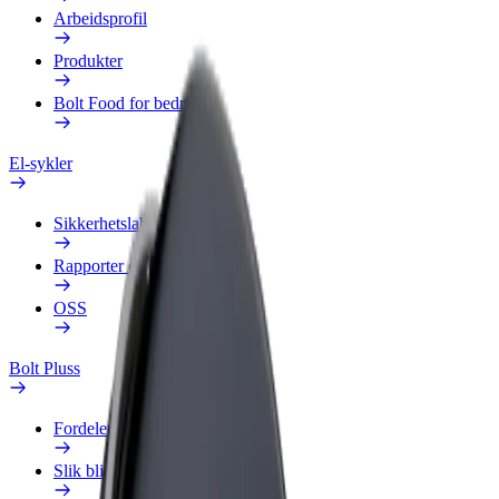
Arbeidsprofil
Produkter
Bolt Food for bedrifter
El-sykler
Sikkerhetslab
Rapporter et problem
OSS
Bolt Pluss
Fordeler
Slik blir du med