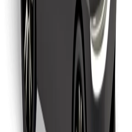
Finn yndlingsmaten din!
Last ned Bolt Food-appen