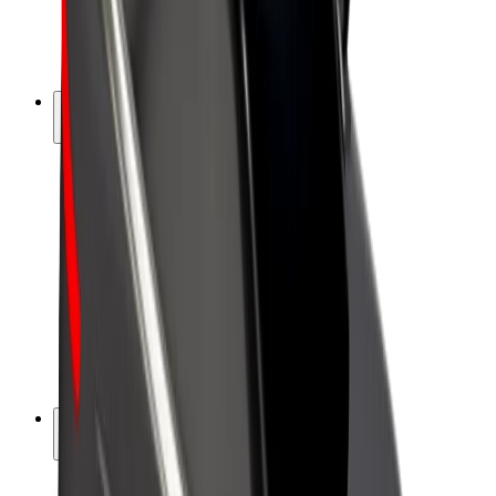
El-sykler
Bolt Pluss
Tjen med Bolt
Sjåfører
Sjåførinntekter
Leveringsbud
Inntekter for leveringsbud
Bolt Food-partnere
Flåter
Franchiser
Bedrift
Karrierer