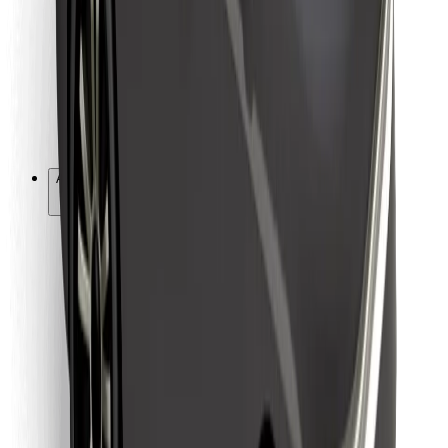
For leveringsbud
Bolt Food
For flåteeiere
For restauranter
Bolt for Business
Annet
Leverandører
Vilkår og betingelser
Informasjonskapsler
Sikkerhet
Få en tur på minutter!
Last ned Bolt-appen