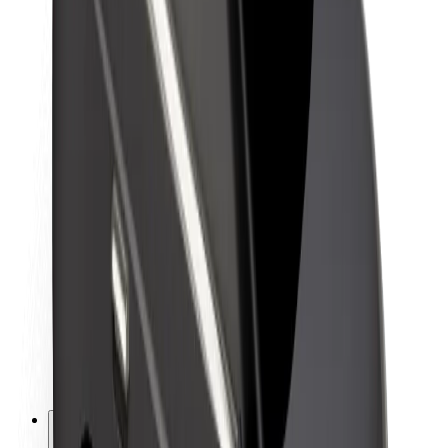
Om Bolt
Bærekraft hos Bolt
Prosjekt Zero
Blogg
Nyhetsrom
Retningslinjer for varemerke
Oppdrag
Investorrelasjoner
Ledelse
Merkevare
Media
Urban Fund
Sikkerhet