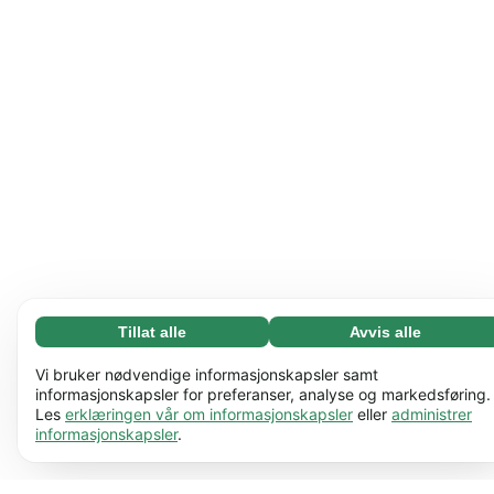
Tillat alle
Avvis alle
Nødvending (65)
Nødvendige informasjonskapsler bidrar til å gjøre
Les mer
Vi bruker nødvendige informasjonskapsler samt
nettstedet vårt nyttig ved å aktivere grunnleggende
informasjonskapsler for preferanser, analyse og markedsføring.
Les
erklæringen vår om informasjonskapsler
eller
administrer
funksjoner, for eksempel sidenavigering. Nettstedet
Preferanser (17)
informasjonskapsler
.
kan ikke fungere ordentlig uten disse
Preferanseinformasjonskapsler gjør at nettstedet vårt
Les mer
informasjonskapslene.
Lær mer
kan huske informasjon som endrer måten det