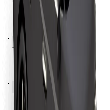
Sikkerhet for passasjer
Sjåførsikkerhet
Sikkerhet for sparkesykler
Sikkerhetslab
Byer
Steder
Byløsninger
Flyplasser
Bolt-ladestasjoner
Brukerstøtte
For passasjerer
For sjåfører