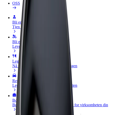
OSS
Bli en sjåfør
Tjen penger på egne vilkår
Bli et leveringsbud
Lever mat og få betalt ukentlig
Legg til en restaurant eller butikk
Nå ut til flere kunder og øk inntjeningen
Registrer deg som flåteeier
Legg til flåten din i Bolt og øk inntekten
Bolt for Business
Bolt-produkter og tjenester oppskalert for virksomheten din