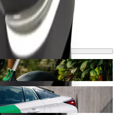
 denne turen ca. 23 min og koster omtrent 26,40 € EUR. Uansett hva