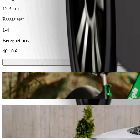
12,3 km
Passasjerer
1-4
Beregnet pris
40,10 €
Sparkesykler eller el-sykler
Kom deg rundt i Dublin med sparkesykler eller el-sykler
Last ned Bolt-appen
Reis fra McKinsey & Company til EasyGo 
Vi anbefaler at du velger Bolt samkjøring hvis du leter etter den best
som skjer finner vi det perfekte kjøretøyet til deg.
Last ned Bolt-appen