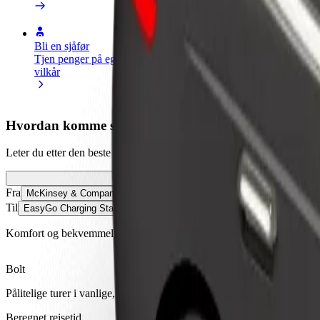
Bli en sjåfør
Bli et leveringsbud
Legg til en r
Tjen penger på egne
Lever mat og få betalt
Nå ut til fle
vilkår
ukentlig
inntjeningen
Hvordan komme seg fra McKinsey & Company til Ea
Leter du etter den beste måten å reise fra McKinsey & Company til Ea
Fra
McKinsey & Company
Til
EasyGo Charging Stations
Komfort og bekvemmelighet er bare noen trykk unna!
Bolt
Pålitelige turer i vanlige, mellomstore biler.
Beregnet reisetid