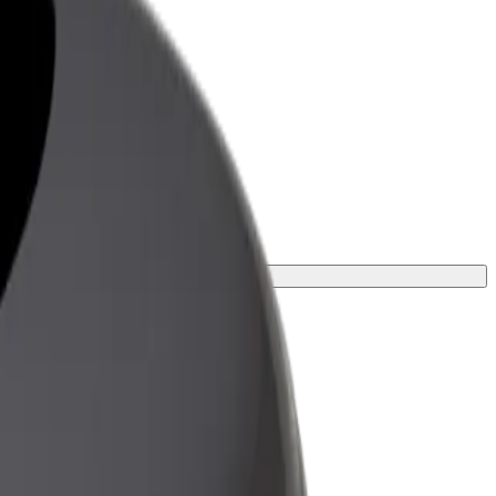
ness
r og tjenester oppskalert for
 din
turen.