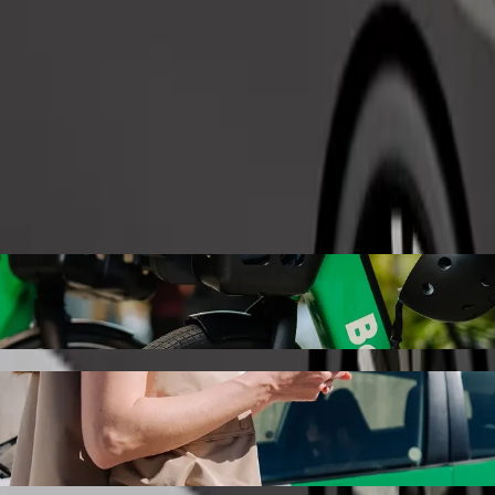
Bestill tur
Charging Stations med Bolt samkjøring
e prisen for å reise til EasyGo Charging Stations. Ved å bruke Bolt tar