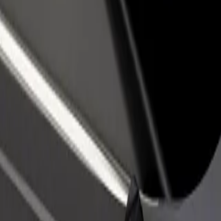
estaurant eller butikk
Registrer deg som flåteeier
Bolt for Busi
re kunder og øk
Legg til flåten din i Bolt og øk
Bolt-produkte
inntekten
virksomheten
syGo Charging Stations
syGo Charging Stations? Utforsk tjenestene våre og finn den perfekte 
Last ned appen