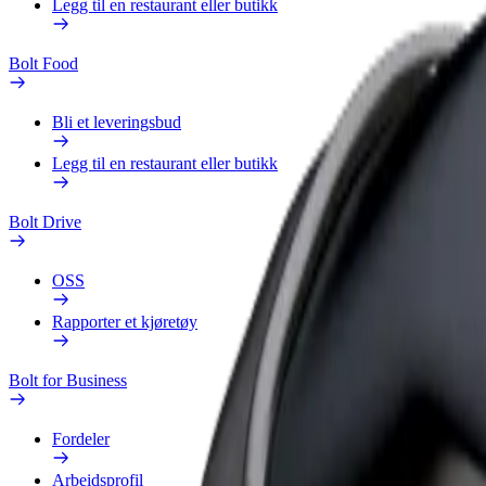
Legg til en restaurant eller butikk
Bolt Food
Bli et leveringsbud
Legg til en restaurant eller butikk
Bolt Drive
OSS
Rapporter et kjøretøy
Bolt for Business
Fordeler
Arbeidsprofil