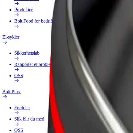
Produkter
Bolt Food for bedrifter
El-sykler
Sikkerhetslab
Rapporter et problem
OSS
Bolt Pluss
Fordeler
Slik blir du med
OSS