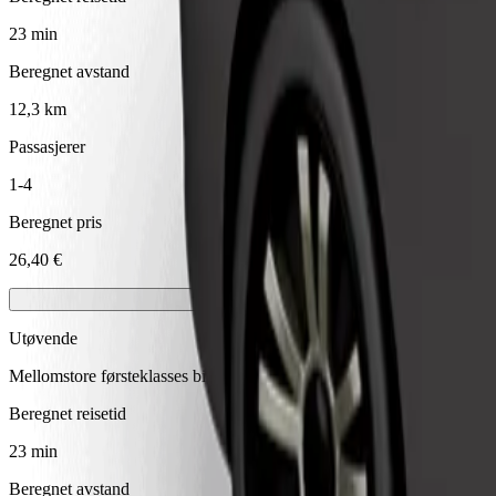
23 min
Beregnet avstand
12,3 km
Passasjerer
1-4
Beregnet pris
26,40 €
Utøvende
Mellomstore førsteklasses biler med eksklusivt utstyr
Beregnet reisetid
23 min
Beregnet avstand