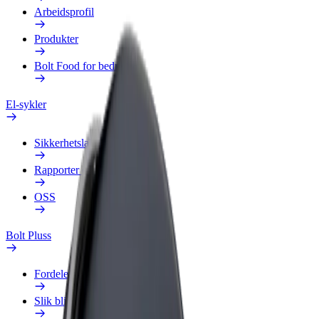
Arbeidsprofil
Produkter
Bolt Food for bedrifter
El-sykler
Sikkerhetslab
Rapporter et problem
OSS
Bolt Pluss
Fordeler
Slik blir du med