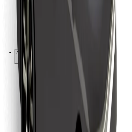
For leveringsbud
Bolt Food
For flåteeiere
For restauranter
Bolt for Business
Annet
Leverandører
Vilkår og betingelser
Informasjonskapsler
Sikkerhet
Få en tur på minutter!
Last ned Bolt-appen