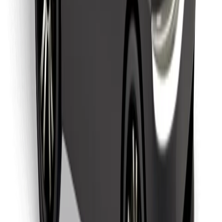
Finn yndlingsmaten din!
Last ned Bolt Food-appen