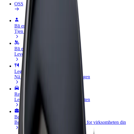
OSS
Bli en sjåfør
Tjen penger på egne vilkår
Bli et leveringsbud
Lever mat og få betalt ukentlig
Legg til en restaurant eller butikk
Nå ut til flere kunder og øk inntjeningen
Registrer deg som flåteeier
Legg til flåten din i Bolt og øk inntekten
Bolt for Business
Bolt-produkter og tjenester oppskalert for virksomheten din