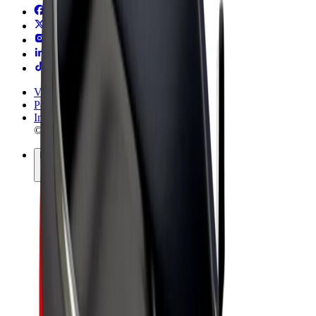
Vilkår og betingelser
Personvern
Informasjonskapsler
© 2026 Bolt Technology OÜ
Produkter
Turer
Sparkesykler
Bolt Market
Bolt Food
Bolt Drive
Bolt for Business