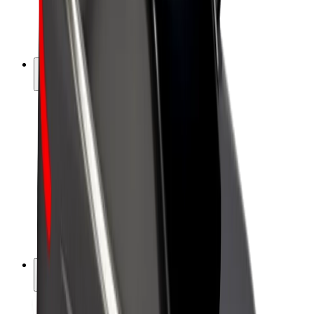
El-sykler
Bolt Pluss
Tjen med Bolt
Sjåfører
Sjåførinntekter
Leveringsbud
Inntekter for leveringsbud
Bolt Food-partnere
Flåter
Franchiser
Bedrift
Karrierer