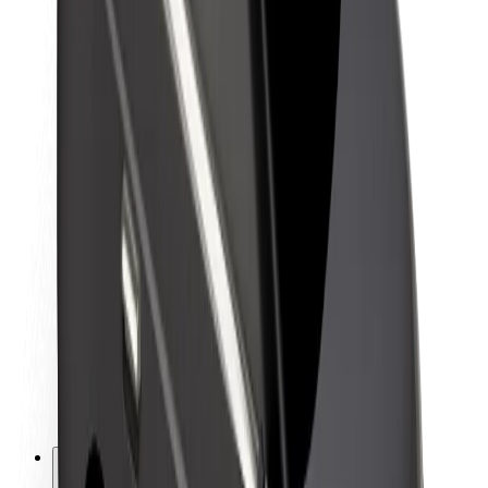
Om Bolt
Bærekraft hos Bolt
Prosjekt Zero
Blogg
Nyhetsrom
Retningslinjer for varemerke
Oppdrag
Investorrelasjoner
Ledelse
Merkevare
Media
Urban Fund
Sikkerhet