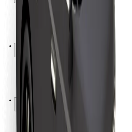
Sikkerhet for passasjer
Sjåførsikkerhet
Sikkerhet for sparkesykler
Sikkerhetslab
Byer
Steder
Byløsninger
Flyplasser
Bolt-ladestasjoner
Brukerstøtte
For passasjerer
For sjåfører