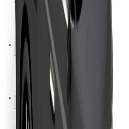
Sikkerhet for passasjer
Sjåførsikkerhet
Sikkerhet for sparkesykler
Sikkerhetslab
Byer
Steder
Byløsninger
Flyplasser
Bolt-ladestasjoner
Brukerstøtte
For passasjerer
For sjåfører