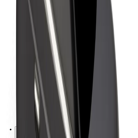
Om Bolt
Bærekraft hos Bolt
Prosjekt Zero
Blogg
Nyhetsrom
Retningslinjer for varemerke
Oppdrag
Investorrelasjoner
Ledelse
Merkevare
Media
Urban Fund
Sikkerhet