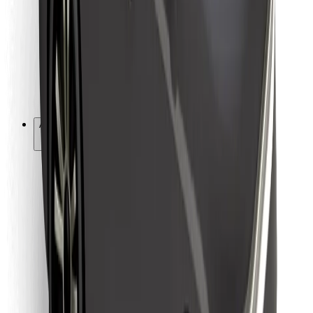
For leveringsbud
Bolt Food
For flåteeiere
For restauranter
Bolt for Business
Annet
Leverandører
Vilkår og betingelser
Informasjonskapsler
Sikkerhet
Få en tur på minutter!
Last ned Bolt-appen