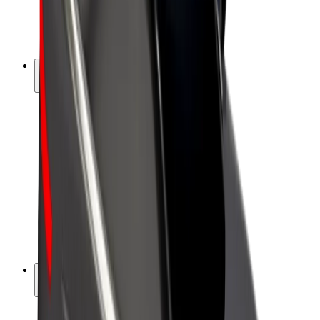
El-sykler
Bolt Pluss
Tjen med Bolt
Sjåfører
Sjåførinntekter
Leveringsbud
Inntekter for leveringsbud
Bolt Food-partnere
Flåter
Franchiser
Bedrift
Karrierer