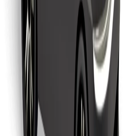
Finn yndlingsmaten din!
Last ned Bolt Food-appen