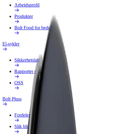
Arbeidsprofil
Produkter
Bolt Food for bedrifter
El-sykler
Sikkerhetslab
Rapporter et problem
OSS
Bolt Pluss
Fordeler
Slik blir du med