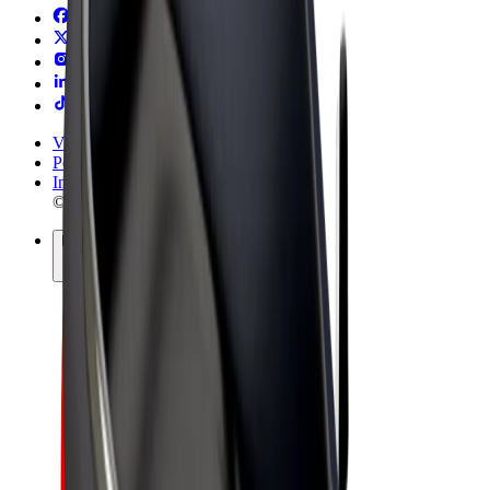
Vilkår og betingelser
Personvern
Informasjonskapsler
© 2026 Bolt Technology OÜ
Produkter
Turer
Sparkesykler
Bolt Market
Bolt Food
Bolt Drive
Bolt for Business