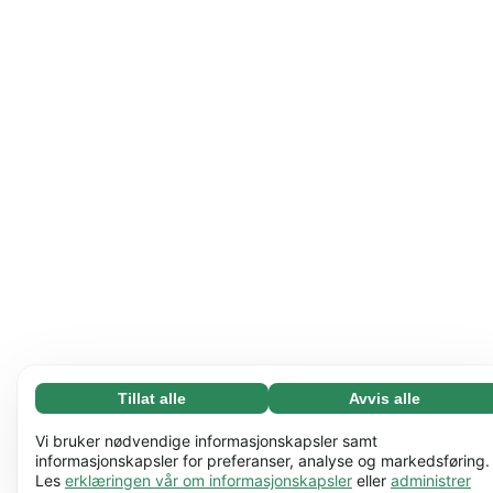
Tillat alle
Avvis alle
Nødvending (65)
Nødvendige informasjonskapsler bidrar til å gjøre
Les mer
Vi bruker nødvendige informasjonskapsler samt
nettstedet vårt nyttig ved å aktivere grunnleggende
informasjonskapsler for preferanser, analyse og markedsføring.
Les
erklæringen vår om informasjonskapsler
eller
administrer
funksjoner, for eksempel sidenavigering. Nettstedet