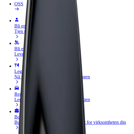
OSS
Bli en sjåfør
Tjen penger på egne vilkår
Bli et leveringsbud
Lever mat og få betalt ukentlig
Legg til en restaurant eller butikk
Nå ut til flere kunder og øk inntjeningen
Registrer deg som flåteeier
Legg til flåten din i Bolt og øk inntekten
Bolt for Business
Bolt-produkter og tjenester oppskalert for virksomheten din