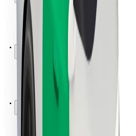
Sikkerhet for passasjer
Sjåførsikkerhet
Sikkerhet for sparkesykler
Sikkerhetslab
Byer
Steder
Byløsninger
Flyplasser
Bolt-ladestasjoner
Brukerstøtte
For passasjerer
For sjåfører