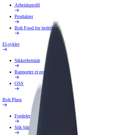
Arbeidsprofil
Produkter
Bolt Food for bedrifter
El-sykler
Sikkerhetslab
Rapporter et problem
OSS
Bolt Pluss
Fordeler
Slik blir du med