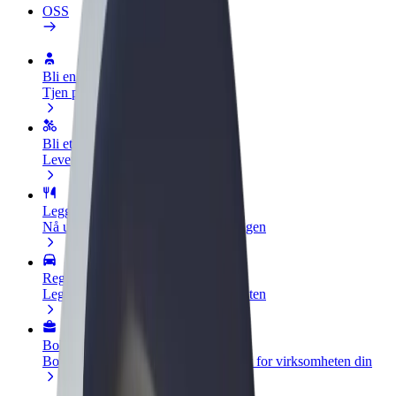
OSS
Bli en sjåfør
Tjen penger på egne vilkår
Bli et leveringsbud
Lever mat og få betalt ukentlig
Legg til en restaurant eller butikk
Nå ut til flere kunder og øk inntjeningen
Registrer deg som flåteeier
Legg til flåten din i Bolt og øk inntekten
Bolt for Business
Bolt-produkter og tjenester oppskalert for virksomheten din