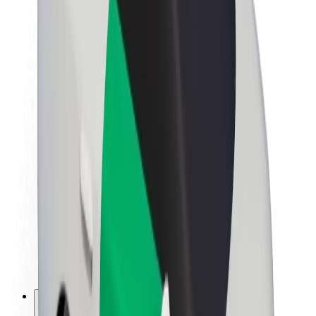
Om Bolt
Bærekraft hos Bolt
Prosjekt Zero
Blogg
Nyhetsrom
Retningslinjer for varemerke
Oppdrag
Investorrelasjoner
Ledelse
Merkevare
Media
Urban Fund
Sikkerhet