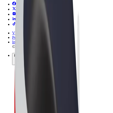
Vilkår og betingelser
Personvern
Informasjonskapsler
© 2026 Bolt Technology OÜ
Produkter
Turer
Sparkesykler
Bolt Market
Bolt Food
Bolt Drive
Bolt for Business