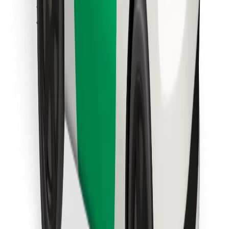
Finn yndlingsmaten din!
Last ned Bolt Food-appen