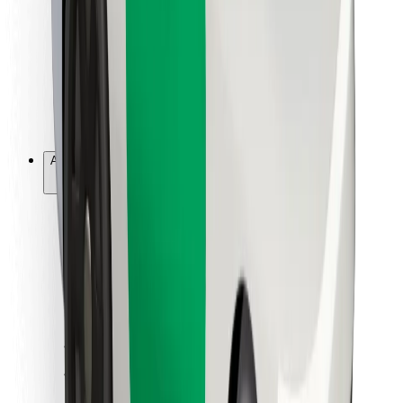
For leveringsbud
Bolt Food
For flåteeiere
For restauranter
Bolt for Business
Annet
Leverandører
Vilkår og betingelser
Informasjonskapsler
Sikkerhet
Få en tur på minutter!
Last ned Bolt-appen