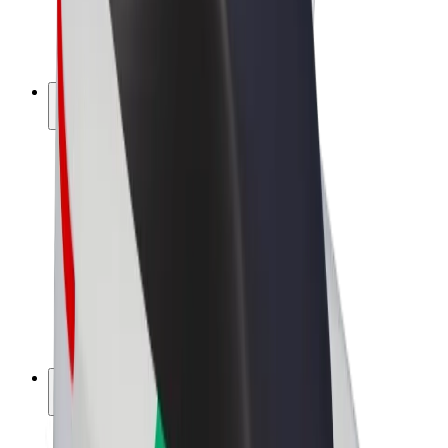
El-sykler
Bolt Pluss
Tjen med Bolt
Sjåfører
Sjåførinntekter
Leveringsbud
Inntekter for leveringsbud
Bolt Food-partnere
Flåter
Franchiser
Bedrift
Karrierer