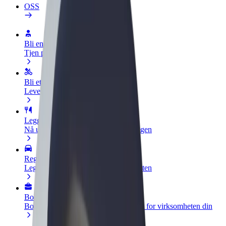
OSS
Bli en sjåfør
Tjen penger på egne vilkår
Bli et leveringsbud
Lever mat og få betalt ukentlig
Legg til en restaurant eller butikk
Nå ut til flere kunder og øk inntjeningen
Registrer deg som flåteeier
Legg til flåten din i Bolt og øk inntekten
Bolt for Business
Bolt-produkter og tjenester oppskalert for virksomheten din