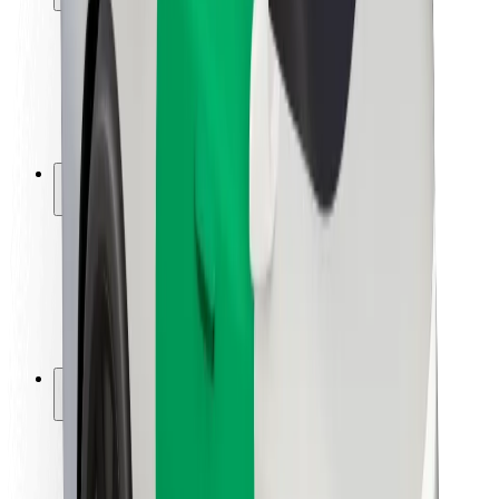
Sikkerhet for passasjer
Sjåførsikkerhet
Sikkerhet for sparkesykler
Sikkerhetslab
Byer
Steder
Byløsninger
Flyplasser
Bolt-ladestasjoner
Brukerstøtte
For passasjerer
For sjåfører