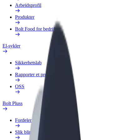
Arbeidsprofil
Produkter
Bolt Food for bedrifter
El-sykler
Sikkerhetslab
Rapporter et problem
OSS
Bolt Pluss
Fordeler
Slik blir du med