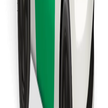
Finn yndlingsmaten din!
Last ned Bolt Food-appen