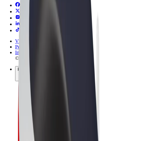
Vilkår og betingelser
Personvern
Informasjonskapsler
© 2026 Bolt Technology OÜ
Produkter
Turer
Sparkesykler
Bolt Market
Bolt Food
Bolt Drive
Bolt for Business