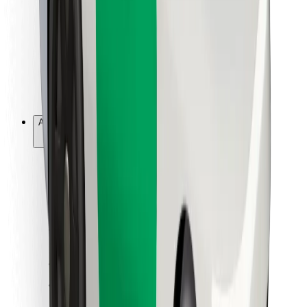
For leveringsbud
Bolt Food
For flåteeiere
For restauranter
Bolt for Business
Annet
Leverandører
Vilkår og betingelser
Informasjonskapsler
Sikkerhet
Få en tur på minutter!
Last ned Bolt-appen