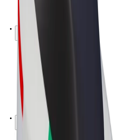
El-sykler
Bolt Pluss
Tjen med Bolt
Sjåfører
Sjåførinntekter
Leveringsbud
Inntekter for leveringsbud
Bolt Food-partnere
Flåter
Franchiser
Bedrift
Karrierer