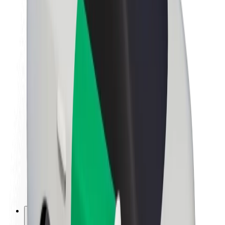
Om Bolt
Bærekraft hos Bolt
Prosjekt Zero
Blogg
Nyhetsrom
Retningslinjer for varemerke
Oppdrag
Investorrelasjoner
Ledelse
Merkevare
Media
Urban Fund
Sikkerhet