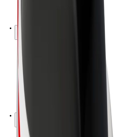
El-sykler
Bolt Pluss
Tjen med Bolt
Sjåfører
Sjåførinntekter
Leveringsbud
Inntekter for leveringsbud
Bolt Food-partnere
Flåter
Franchiser
Bedrift
Karrierer