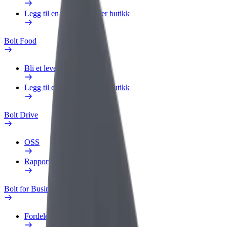
Legg til en restaurant eller butikk
Bolt Food
Bli et leveringsbud
Legg til en restaurant eller butikk
Bolt Drive
OSS
Rapporter et kjøretøy
Bolt for Business
Fordeler