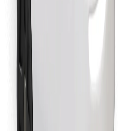
Finn yndlingsmaten din!
Last ned Bolt Food-appen