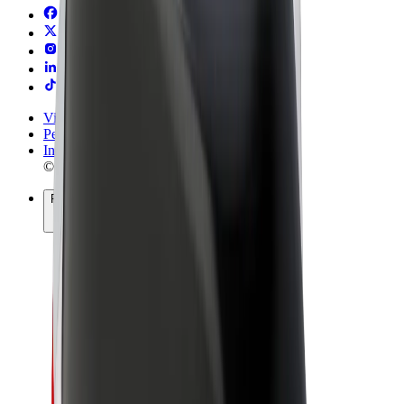
Vilkår og betingelser
Personvern
Informasjonskapsler
© 2026 Bolt Technology OÜ
Produkter
Turer
Sparkesykler
Bolt Market
Bolt Food
Bolt Drive
Bolt for Business