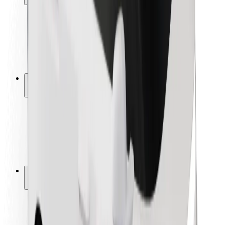
Sikkerhet for passasjer
Sjåførsikkerhet
Sikkerhet for sparkesykler
Sikkerhetslab
Byer
Steder
Byløsninger
Flyplasser
Bolt-ladestasjoner
Brukerstøtte
For passasjerer
For sjåfører