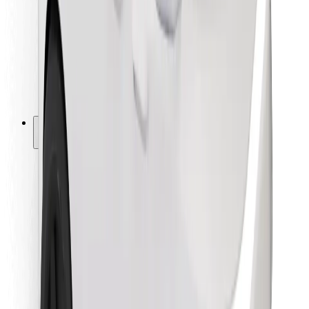
For leveringsbud
Bolt Food
For flåteeiere
For restauranter
Bolt for Business
Annet
Leverandører
Vilkår og betingelser
Informasjonskapsler
Sikkerhet
Få en tur på minutter!
Last ned Bolt-appen