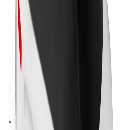
Om Bolt
Bærekraft hos Bolt
Prosjekt Zero
Blogg
Nyhetsrom
Retningslinjer for varemerke
Oppdrag
Investorrelasjoner
Ledelse
Merkevare
Media
Urban Fund
Sikkerhet