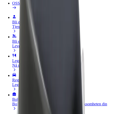
OSS
Bli en sjåfør
Tjen penger på egne vilkår
Bli et leveringsbud
Lever mat og få betalt ukentlig
Legg til en restaurant eller butikk
Nå ut til flere kunder og øk inntjeningen
Registrer deg som flåteeier
Legg til flåten din i Bolt og øk inntekten
Bolt for Business
Bolt-produkter og tjenester oppskalert for virksomheten din