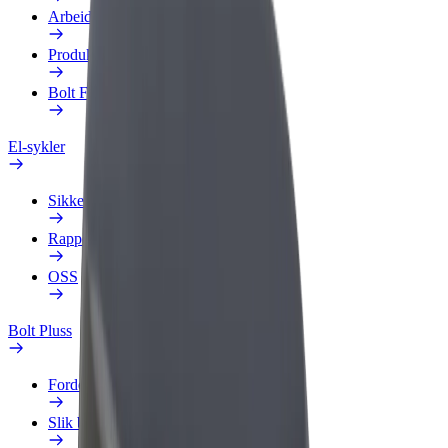
Arbeidsprofil
Produkter
Bolt Food for bedrifter
El-sykler
Sikkerhetslab
Rapporter et problem
OSS
Bolt Pluss
Fordeler
Slik blir du med