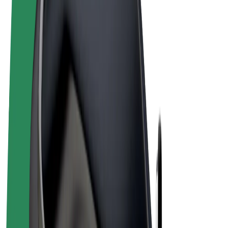
Vilkår og betingelser
Personvern
Informasjonskapsler
© 2026 Bolt Technology OÜ
Produkter
Turer
Sparkesykler
Bolt Market
Bolt Food
Bolt Drive
Bolt for Business
El-sykler