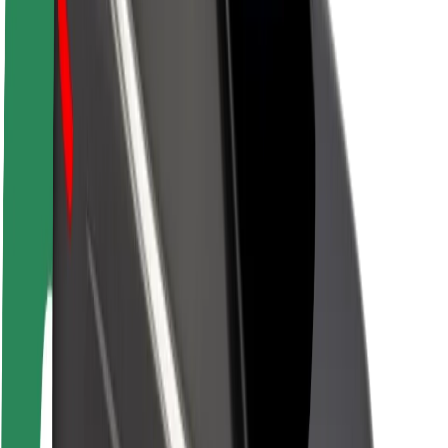
Bærekraft hos Bolt
Prosjekt Zero
Blogg
Nyhetsrom
Retningslinjer for varemerke
Oppdrag
Investorrelasjoner
Ledelse
Merkevare
Media
Urban Fund
Sikkerhet
Sikkerhet for passasjer