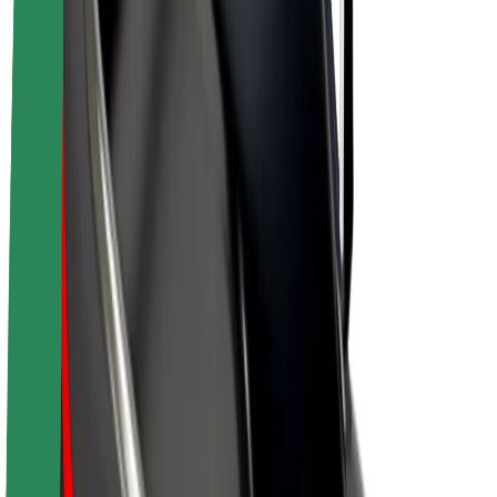
Bolt Pluss
Tjen med Bolt
Sjåfører
Sjåførinntekter
Leveringsbud
Inntekter for leveringsbud
Bolt Food-partnere
Flåter
Franchiser
Bedrift
Karrierer
Om Bolt