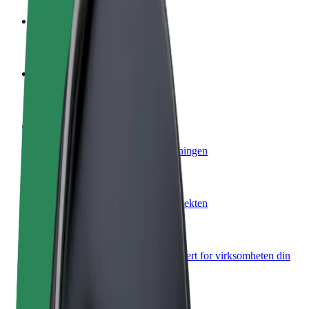
Bli en sjåfør
Tjen penger på egne vilkår
Bli et leveringsbud
Lever mat og få betalt ukentlig
Legg til en restaurant eller butikk
Nå ut til flere kunder og øk inntjeningen
Registrer deg som flåteeier
Legg til flåten din i Bolt og øk inntekten
Bolt for Business
Bolt-produkter og tjenester oppskalert for virksomheten din