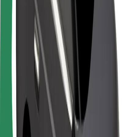
Sjåførsikkerhet
Sikkerhet for sparkesykler
Sikkerhetslab
Byer
Steder
Byløsninger
Flyplasser
Bolt-ladestasjoner
Brukerstøtte
For passasjerer
For sjåfører
For leveringsbud