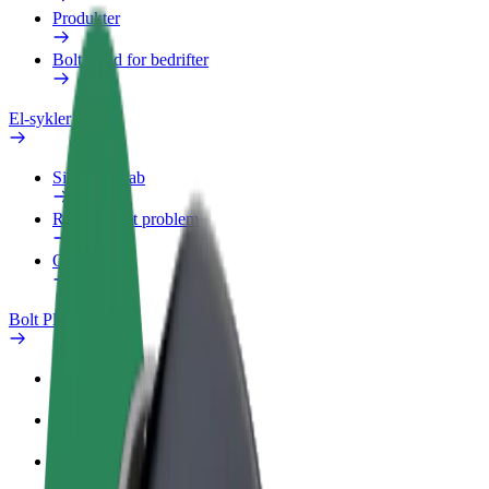
Produkter
Bolt Food for bedrifter
El-sykler
Sikkerhetslab
Rapporter et problem
OSS
Bolt Pluss
Fordeler
Slik blir du med
OSS