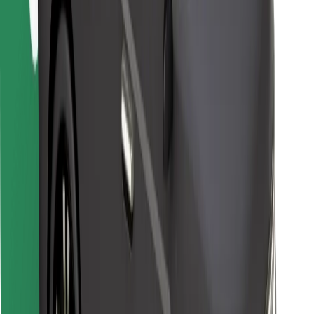
Bolt Food
For flåteeiere
For restauranter
Bolt for Business
Annet
Leverandører
Vilkår og betingelser
Informasjonskapsler
Sikkerhet
Få en tur på minutter!
Last ned Bolt-appen
Finn yndlingsmaten din!