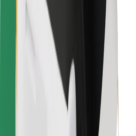
Sikkerhet for passasjer
Sjåførsikkerhet
Sikkerhet for sparkesykler
Sikkerhetslab
Byer
Steder
Byløsninger
Flyplasser
Bolt-ladestasjoner
Brukerstøtte
For passasjerer
For sjåfører