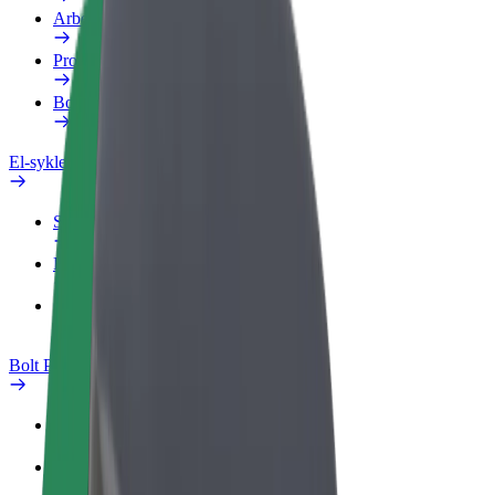
Arbeidsprofil
Produkter
Bolt Food for bedrifter
El-sykler
Sikkerhetslab
Rapporter et problem
OSS
Bolt Pluss
Fordeler
Slik blir du med