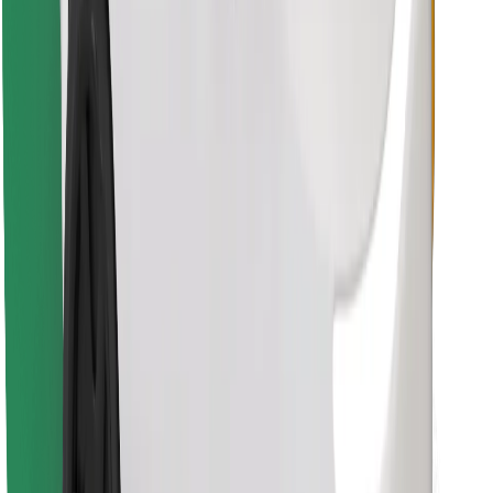
Finn yndlingsmaten din!
Last ned Bolt Food-appen