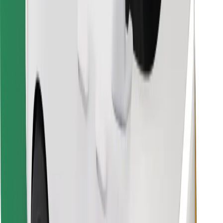
For leveringsbud
Bolt Food
For flåteeiere
For restauranter
Bolt for Business
Annet
Leverandører
Vilkår og betingelser
Informasjonskapsler
Sikkerhet
Få en tur på minutter!
Last ned Bolt-appen