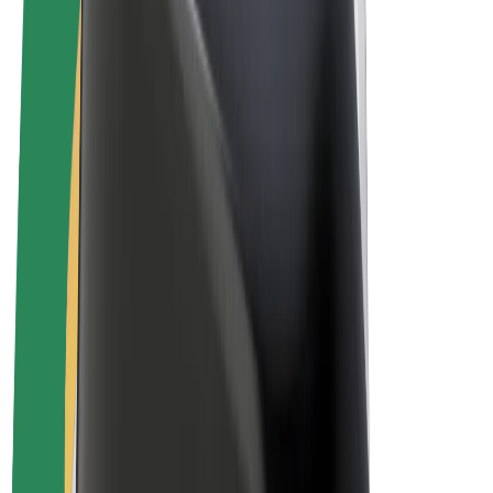
Vilkår og betingelser
Personvern
Informasjonskapsler
© 2026 Bolt Technology OÜ
Produkter
Turer
Sparkesykler
Bolt Market
Bolt Food
Bolt Drive
Bolt for Business