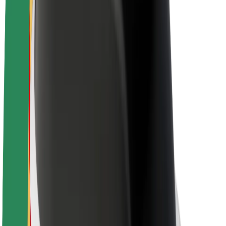
El-sykler
Bolt Pluss
Tjen med Bolt
Sjåfører
Sjåførinntekter
Leveringsbud
Inntekter for leveringsbud
Bolt Food-partnere
Flåter
Franchiser
Bedrift
Karrierer