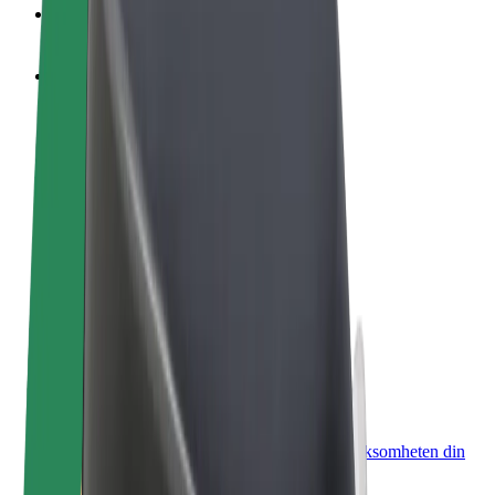
OSS
Bli en sjåfør
Tjen penger på egne vilkår
Bli et leveringsbud
Lever mat og få betalt ukentlig
Legg til en restaurant eller butikk
Nå ut til flere kunder og øk inntjeningen
Registrer deg som flåteeier
Legg til flåten din i Bolt og øk inntekten
Bolt for Business
Bolt-produkter og tjenester oppskalert for virksomheten din