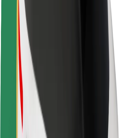
Om Bolt
Bærekraft hos Bolt
Prosjekt Zero
Blogg
Nyhetsrom
Retningslinjer for varemerke
Oppdrag
Investorrelasjoner
Ledelse
Merkevare
Media
Urban Fund
Sikkerhet