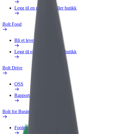
Legg til en restaurant eller butikk
Bolt Food
Bli et leveringsbud
Legg til en restaurant eller butikk
Bolt Drive
OSS
Rapporter et kjøretøy
Bolt for Business
Fordeler