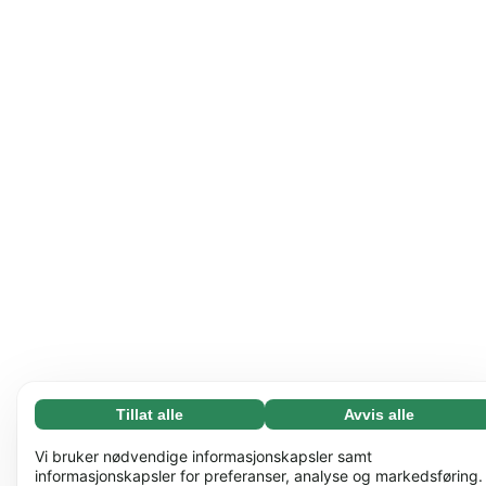
Tillat alle
Avvis alle
Nødvending (65)
Nødvendige informasjonskapsler bidrar til å gjøre
Les mer
Vi bruker nødvendige informasjonskapsler samt
nettstedet vårt nyttig ved å aktivere grunnleggende
informasjonskapsler for preferanser, analyse og markedsføring.