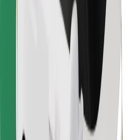
For leveringsbud
Bolt Food
For flåteeiere
For restauranter
Bolt for Business
Annet
Leverandører
Vilkår og betingelser
Informasjonskapsler
Sikkerhet
Få en tur på minutter!
Last ned Bolt-appen