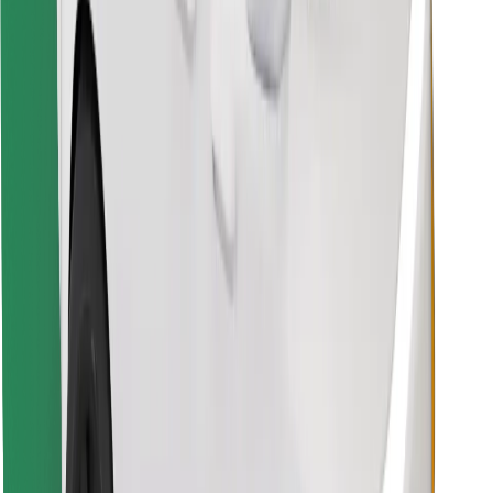
Finn yndlingsmaten din!
Last ned Bolt Food-appen