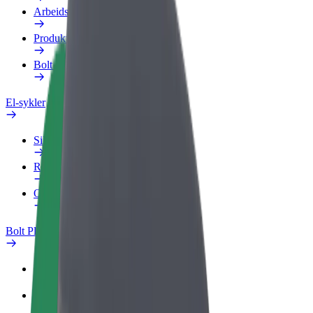
Arbeidsprofil
Produkter
Bolt Food for bedrifter
El-sykler
Sikkerhetslab
Rapporter et problem
OSS
Bolt Pluss
Fordeler
Slik blir du med