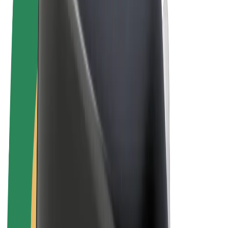
Vilkår og betingelser
Personvern
Informasjonskapsler
© 2026 Bolt Technology OÜ
Produkter
Turer
Sparkesykler
Bolt Market
Bolt Food
Bolt Drive
Bolt for Business