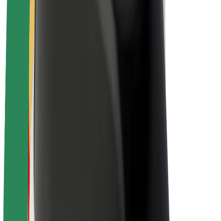
El-sykler
Bolt Pluss
Tjen med Bolt
Sjåfører
Sjåførinntekter
Leveringsbud
Inntekter for leveringsbud
Bolt Food-partnere
Flåter
Franchiser
Bedrift
Karrierer