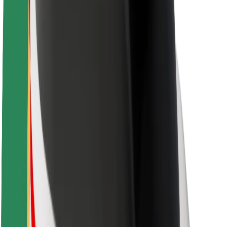
Om Bolt
Bærekraft hos Bolt
Prosjekt Zero
Blogg
Nyhetsrom
Retningslinjer for varemerke
Oppdrag
Investorrelasjoner
Ledelse
Merkevare
Media
Urban Fund
Sikkerhet