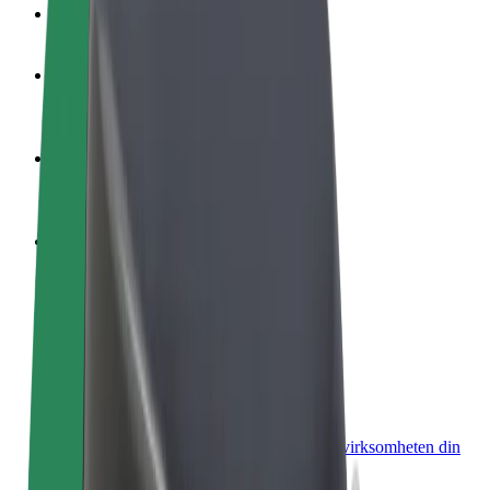
OSS
Bli en sjåfør
Tjen penger på egne vilkår
Bli et leveringsbud
Lever mat og få betalt ukentlig
Legg til en restaurant eller butikk
Nå ut til flere kunder og øk inntjeningen
Registrer deg som flåteeier
Legg til flåten din i Bolt og øk inntekten
Bolt for Business
Bolt-produkter og tjenester oppskalert for virksomheten din