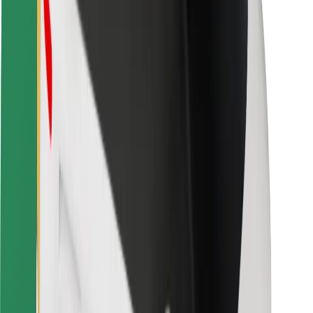
Sikkerhet for passasjer
Sjåførsikkerhet
Sikkerhet for sparkesykler
Sikkerhetslab
Byer
Steder
Byløsninger
Flyplasser
Bolt-ladestasjoner
Brukerstøtte
For passasjerer
For sjåfører