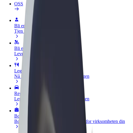
OSS
Bli en sjåfør
Tjen penger på egne vilkår
Bli et leveringsbud
Lever mat og få betalt ukentlig
Legg til en restaurant eller butikk
Nå ut til flere kunder og øk inntjeningen
Registrer deg som flåteeier
Legg til flåten din i Bolt og øk inntekten
Bolt for Business
Bolt-produkter og tjenester oppskalert for virksomheten din