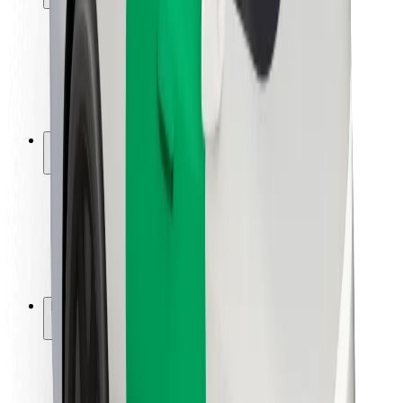
Sikkerhet for passasjer
Sjåførsikkerhet
Sikkerhet for sparkesykler
Sikkerhetslab
Byer
Steder
Byløsninger
Flyplasser
Bolt-ladestasjoner
Brukerstøtte
For passasjerer
For sjåfører