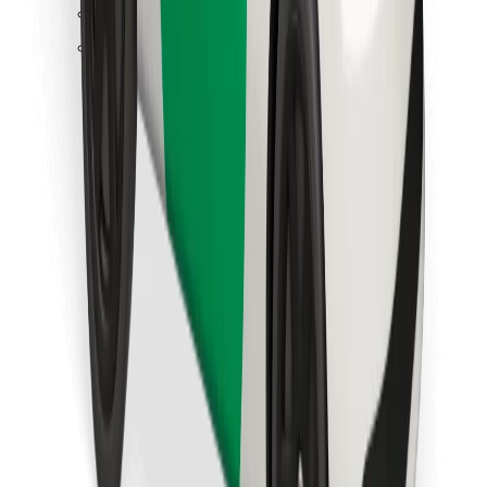
Finn yndlingsmaten din!
Last ned Bolt Food-appen