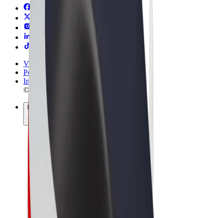
Vilkår og betingelser
Personvern
Informasjonskapsler
© 2026 Bolt Technology OÜ
Produkter
Turer
Sparkesykler
Bolt Market
Bolt Food
Bolt Drive
Bolt for Business