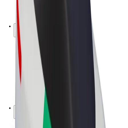
El-sykler
Bolt Pluss
Tjen med Bolt
Sjåfører
Sjåførinntekter
Leveringsbud
Inntekter for leveringsbud
Bolt Food-partnere
Flåter
Franchiser
Bedrift
Karrierer