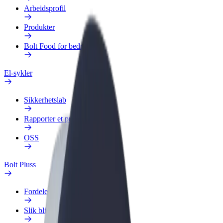
Arbeidsprofil
Produkter
Bolt Food for bedrifter
El-sykler
Sikkerhetslab
Rapporter et problem
OSS
Bolt Pluss
Fordeler
Slik blir du med