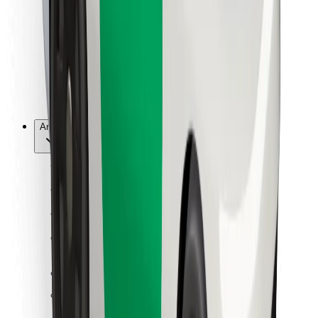
For leveringsbud
Bolt Food
For flåteeiere
For restauranter
Bolt for Business
Annet
Leverandører
Vilkår og betingelser
Informasjonskapsler
Sikkerhet
Få en tur på minutter!
Last ned Bolt-appen