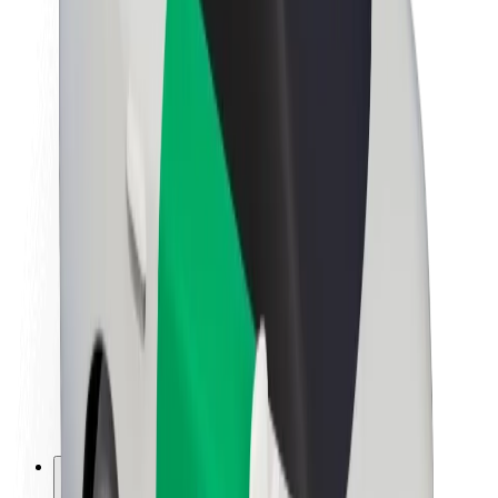
Om Bolt
Bærekraft hos Bolt
Prosjekt Zero
Blogg
Nyhetsrom
Retningslinjer for varemerke
Oppdrag
Investorrelasjoner
Ledelse
Merkevare
Media
Urban Fund
Sikkerhet