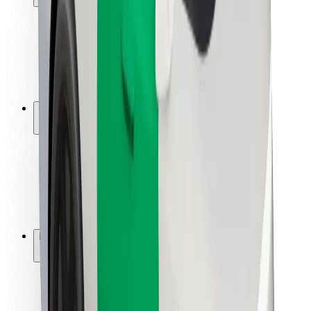
Sikkerhet for passasjer
Sjåførsikkerhet
Sikkerhet for sparkesykler
Sikkerhetslab
Byer
Steder
Byløsninger
Flyplasser
Bolt-ladestasjoner
Brukerstøtte
For passasjerer
For sjåfører