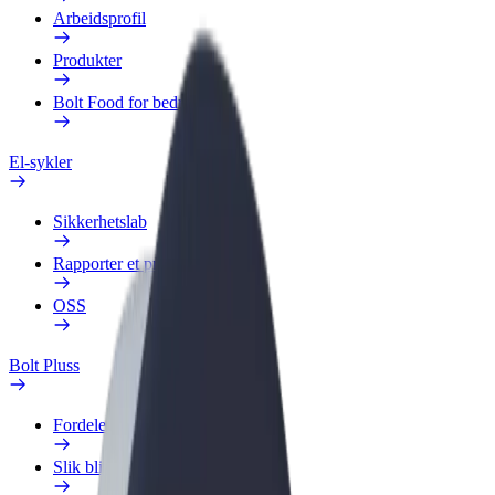
Arbeidsprofil
Produkter
Bolt Food for bedrifter
El-sykler
Sikkerhetslab
Rapporter et problem
OSS
Bolt Pluss
Fordeler
Slik blir du med