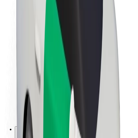
Om Bolt
Bærekraft hos Bolt
Prosjekt Zero
Blogg
Nyhetsrom
Retningslinjer for varemerke
Oppdrag
Investorrelasjoner
Ledelse
Merkevare
Media
Urban Fund
Sikkerhet