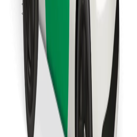
Finn yndlingsmaten din!
Last ned Bolt Food-appen