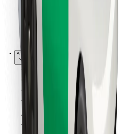
For leveringsbud
Bolt Food
For flåteeiere
For restauranter
Bolt for Business
Annet
Leverandører
Vilkår og betingelser
Informasjonskapsler
Sikkerhet
Få en tur på minutter!
Last ned Bolt-appen