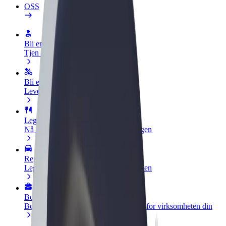
OSS
Bli en sjåfør
Tjen penger på egne vilkår
Bli et leveringsbud
Lever mat og få betalt ukentlig
Legg til en restaurant eller butikk
Nå ut til flere kunder og øk inntjeningen
Registrer deg som flåteeier
Legg til flåten din i Bolt og øk inntekten
Bolt for Business
Bolt-produkter og tjenester oppskalert for virksomheten din