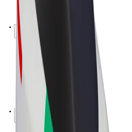
El-sykler
Bolt Pluss
Tjen med Bolt
Sjåfører
Sjåførinntekter
Leveringsbud
Inntekter for leveringsbud
Bolt Food-partnere
Flåter
Franchiser
Bedrift
Karrierer