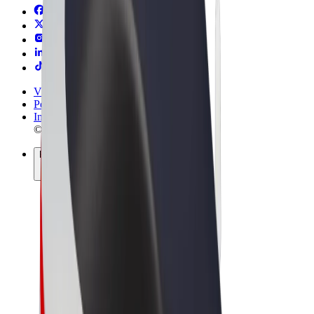
Vilkår og betingelser
Personvern
Informasjonskapsler
© 2026 Bolt Technology OÜ
Produkter
Turer
Sparkesykler
Bolt Market
Bolt Food
Bolt Drive
Bolt for Business