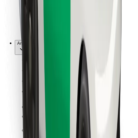
Bolt Food
For flåteeiere
For restauranter
Bolt for Business
Annet
Leverandører
Vilkår og betingelser
Informasjonskapsler
Sikkerhet
Få en tur på minutter!
Last ned Bolt-appen
Finn yndlingsmaten din!