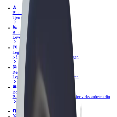
Bli en sjåfør
Tjen penger på egne vilkår
Bli et leveringsbud
Lever mat og få betalt ukentlig
Legg til en restaurant eller butikk
Nå ut til flere kunder og øk inntjeningen
Registrer deg som flåteeier
Legg til flåten din i Bolt og øk inntekten
Bolt for Business
Bolt-produkter og tjenester oppskalert for virksomheten din