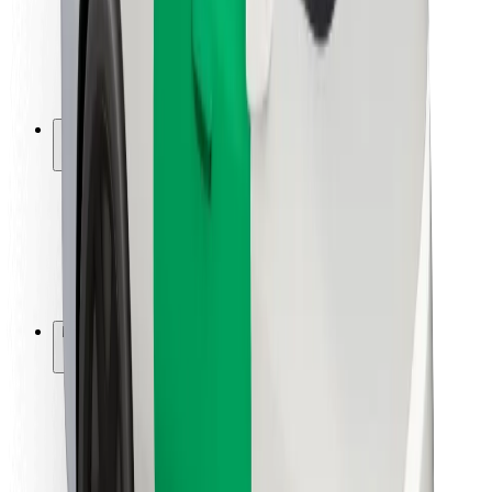
Sjåførsikkerhet
Sikkerhet for sparkesykler
Sikkerhetslab
Byer
Steder
Byløsninger
Flyplasser
Bolt-ladestasjoner
Brukerstøtte
For passasjerer
For sjåfører
For leveringsbud