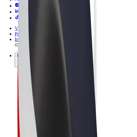
Vilkår og betingelser
Personvern
Informasjonskapsler
© 2026 Bolt Technology OÜ
Produkter
Turer
Sparkesykler
Bolt Market
Bolt Food
Bolt Drive
Bolt for Business
El-sykler