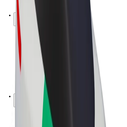
Bolt Pluss
Tjen med Bolt
Sjåfører
Sjåførinntekter
Leveringsbud
Inntekter for leveringsbud
Bolt Food-partnere
Flåter
Franchiser
Bedrift
Karrierer
Om Bolt