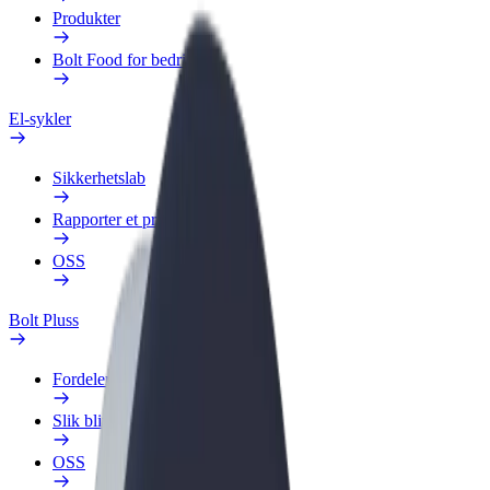
Produkter
Bolt Food for bedrifter
El-sykler
Sikkerhetslab
Rapporter et problem
OSS
Bolt Pluss
Fordeler
Slik blir du med
OSS