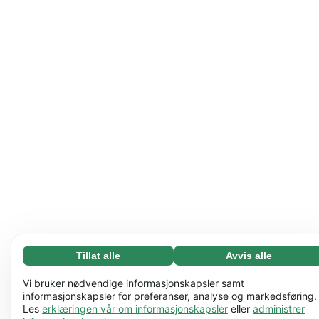
Tillat alle
Avvis alle
Nødvending (65)
Nødvendige informasjonskapsler bidrar til å gjøre
Les mer
Vi bruker nødvendige informasjonskapsler samt
nettstedet vårt nyttig ved å aktivere grunnleggende
informasjonskapsler for preferanser, analyse og markedsføring.
Les
erklæringen vår om informasjonskapsler
eller
administrer
funksjoner, for eksempel sidenavigering. Nettstedet