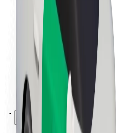
Bærekraft hos Bolt
Prosjekt Zero
Blogg
Nyhetsrom
Retningslinjer for varemerke
Oppdrag
Investorrelasjoner
Ledelse
Merkevare
Media
Urban Fund
Sikkerhet
Sikkerhet for passasjer