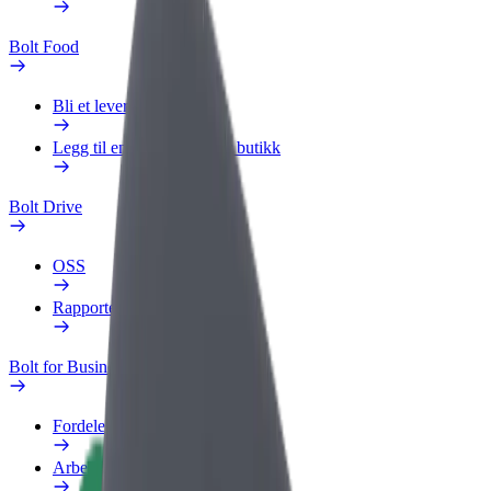
Bolt Food
Bli et leveringsbud
Legg til en restaurant eller butikk
Bolt Drive
OSS
Rapporter et kjøretøy
Bolt for Business
Fordeler
Arbeidsprofil