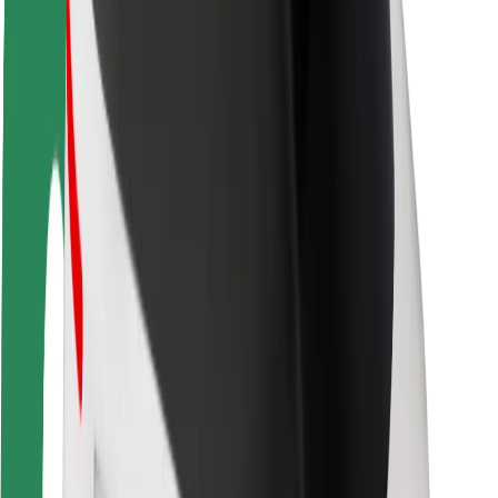
Bærekraft hos Bolt
Prosjekt Zero
Blogg
Nyhetsrom
Retningslinjer for varemerke
Oppdrag
Investorrelasjoner
Ledelse
Merkevare
Media
Urban Fund
Sikkerhet
Sikkerhet for passasjer