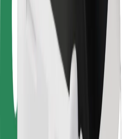
Sjåførsikkerhet
Sikkerhet for sparkesykler
Sikkerhetslab
Byer
Steder
Byløsninger
Flyplasser
Bolt-ladestasjoner
Brukerstøtte
For passasjerer
For sjåfører
For leveringsbud