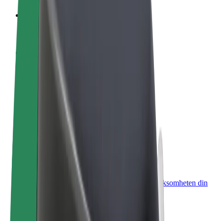
Bli en sjåfør
Tjen penger på egne vilkår
Bli et leveringsbud
Lever mat og få betalt ukentlig
Legg til en restaurant eller butikk
Nå ut til flere kunder og øk inntjeningen
Registrer deg som flåteeier
Legg til flåten din i Bolt og øk inntekten
Bolt for Business
Bolt-produkter og tjenester oppskalert for virksomheten din