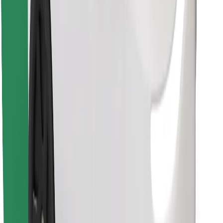
Last ned Bolt Food-appen