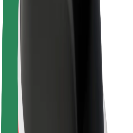
Bolt Pluss
Tjen med Bolt
Sjåfører
Sjåførinntekter
Leveringsbud
Inntekter for leveringsbud
Bolt Food-partnere
Flåter
Franchiser
Bedrift
Karrierer
Om Bolt