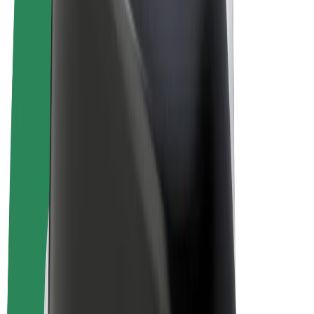
Vilkår og betingelser
Personvern
Informasjonskapsler
© 2026 Bolt Technology OÜ
Produkter
Turer
Sparkesykler
Bolt Market
Bolt Food
Bolt Drive
Bolt for Business
El-sykler