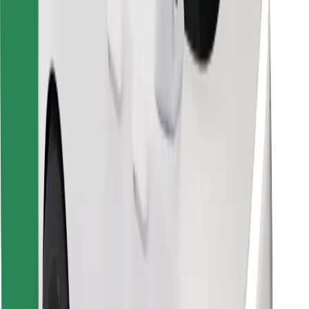
Bolt Food
For flåteeiere
For restauranter
Bolt for Business
Annet
Leverandører
Vilkår og betingelser
Informasjonskapsler
Sikkerhet
Få en tur på minutter!
Last ned Bolt-appen
Finn yndlingsmaten din!