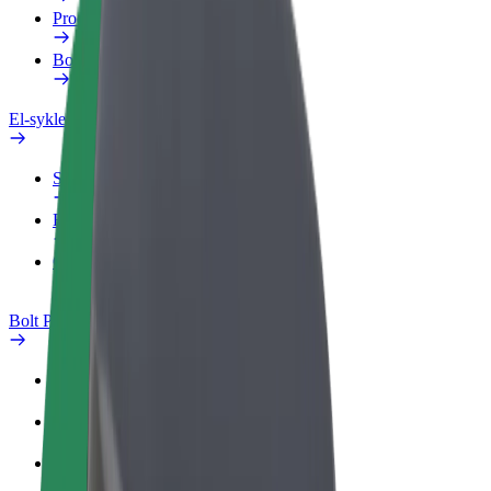
Produkter
Bolt Food for bedrifter
El-sykler
Sikkerhetslab
Rapporter et problem
OSS
Bolt Pluss
Fordeler
Slik blir du med
OSS