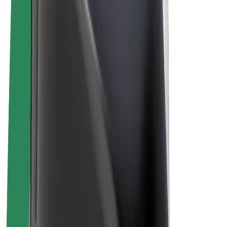
El-sykler
Bolt Pluss
Tjen med Bolt
Sjåfører
Sjåførinntekter
Leveringsbud
Inntekter for leveringsbud
Bolt Food-partnere
Flåter
Franchiser
Bedrift
Karrierer