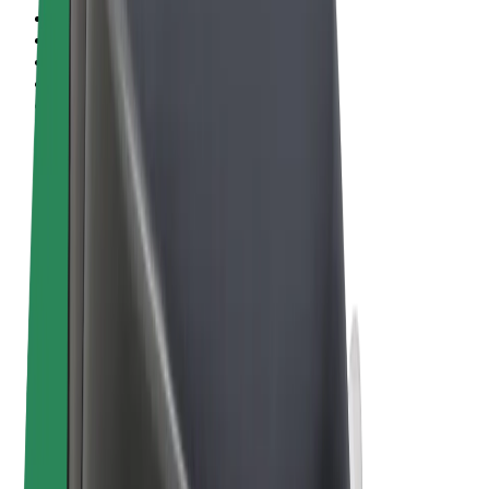
Vilkår og betingelser
Personvern
Informasjonskapsler
© 2026 Bolt Technology OÜ
Produkter
Turer
Sparkesykler
Bolt Market
Bolt Food
Bolt Drive
Bolt for Business