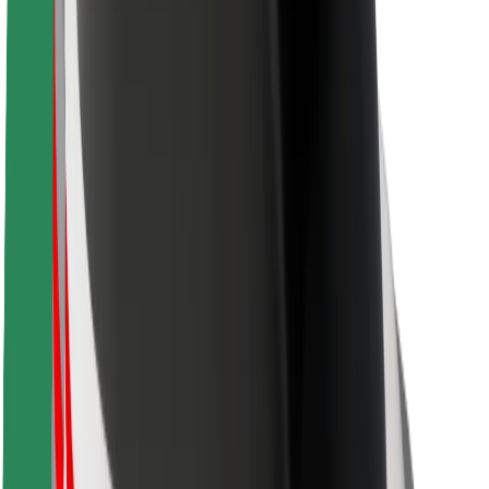
Sikkerhet for passasjer
Sjåførsikkerhet
Sikkerhet for sparkesykler
Sikkerhetslab
Byer
Steder
Byløsninger
Flyplasser
Bolt-ladestasjoner
Brukerstøtte
For passasjerer
For sjåfører