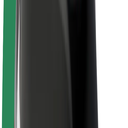
Om Bolt
Bærekraft hos Bolt
Prosjekt Zero
Blogg
Nyhetsrom
Retningslinjer for varemerke
Oppdrag
Investorrelasjoner
Ledelse
Merkevare
Media
Urban Fund
Sikkerhet