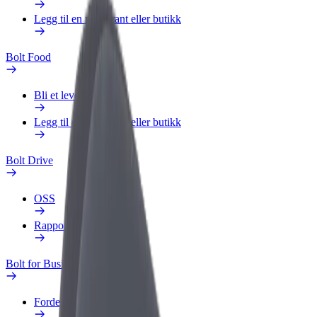
Legg til en restaurant eller butikk
Bolt Food
Bli et leveringsbud
Legg til en restaurant eller butikk
Bolt Drive
OSS
Rapporter et kjøretøy
Bolt for Business
Fordeler