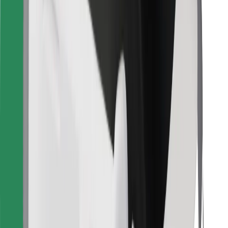
Finn yndlingsmaten din!
Last ned Bolt Food-appen