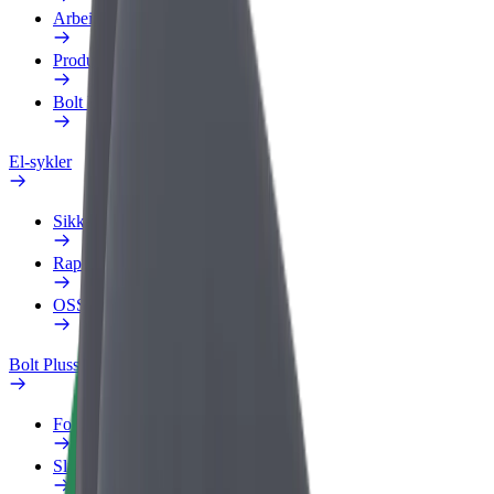
Arbeidsprofil
Produkter
Bolt Food for bedrifter
El-sykler
Sikkerhetslab
Rapporter et problem
OSS
Bolt Pluss
Fordeler
Slik blir du med