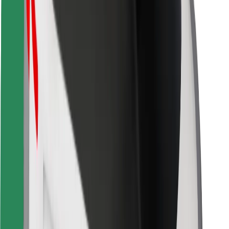
For leveringsbud
Bolt Food
For flåteeiere
For restauranter
Bolt for Business
Annet
Leverandører
Vilkår og betingelser
Informasjonskapsler
Sikkerhet
Få en tur på minutter!
Last ned Bolt-appen