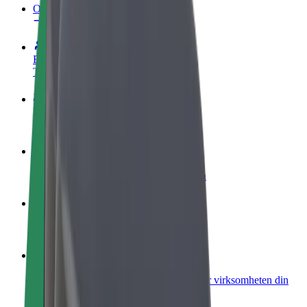
OSS
Bli en sjåfør
Tjen penger på egne vilkår
Bli et leveringsbud
Lever mat og få betalt ukentlig
Legg til en restaurant eller butikk
Nå ut til flere kunder og øk inntjeningen
Registrer deg som flåteeier
Legg til flåten din i Bolt og øk inntekten
Bolt for Business
Bolt-produkter og tjenester oppskalert for virksomheten din