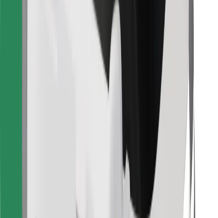
Finn yndlingsmaten din!
Last ned Bolt Food-appen