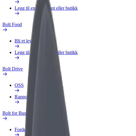
Legg til en restaurant eller butikk
Bolt Food
Bli et leveringsbud
Legg til en restaurant eller butikk
Bolt Drive
OSS
Rapporter et kjøretøy
Bolt for Business
Fordeler