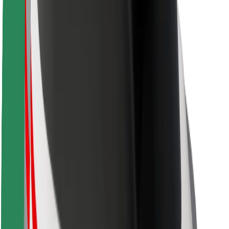
Sikkerhet for passasjer
Sjåførsikkerhet
Sikkerhet for sparkesykler
Sikkerhetslab
Byer
Steder
Byløsninger
Flyplasser
Bolt-ladestasjoner
Brukerstøtte
For passasjerer
For sjåfører