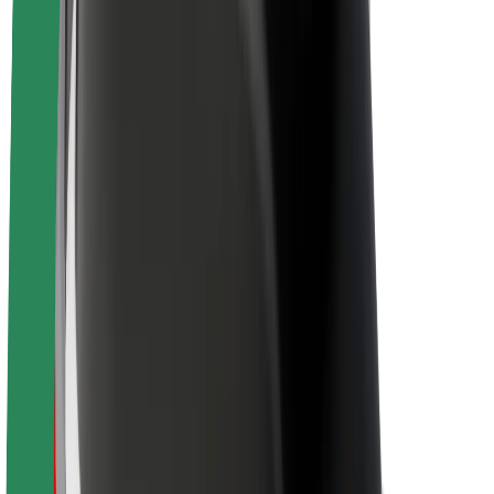
Om Bolt
Bærekraft hos Bolt
Prosjekt Zero
Blogg
Nyhetsrom
Retningslinjer for varemerke
Oppdrag
Investorrelasjoner
Ledelse
Merkevare
Media
Urban Fund
Sikkerhet