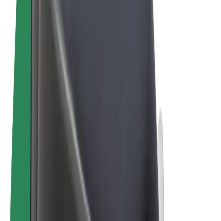
Vilkår og betingelser
Personvern
Informasjonskapsler
© 2026 Bolt Technology OÜ
Produkter
Turer
Sparkesykler
Bolt Market
Bolt Food
Bolt Drive
Bolt for Business