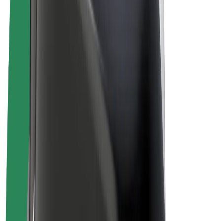
El-sykler
Bolt Pluss
Tjen med Bolt
Sjåfører
Sjåførinntekter
Leveringsbud
Inntekter for leveringsbud
Bolt Food-partnere
Flåter
Franchiser
Bedrift
Karrierer