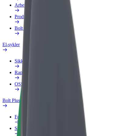
Arbeidsprofil
Produkter
Bolt Food for bedrifter
El-sykler
Sikkerhetslab
Rapporter et problem
OSS
Bolt Pluss
Fordeler
Slik blir du med