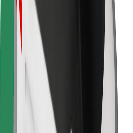
For leveringsbud
Bolt Food
For flåteeiere
For restauranter
Bolt for Business
Annet
Leverandører
Vilkår og betingelser
Informasjonskapsler
Sikkerhet
Få en tur på minutter!
Last ned Bolt-appen