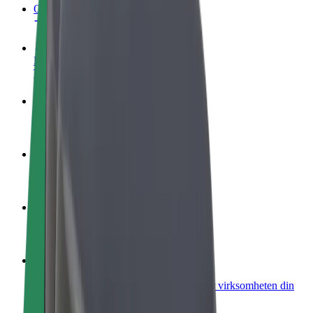
OSS
Bli en sjåfør
Tjen penger på egne vilkår
Bli et leveringsbud
Lever mat og få betalt ukentlig
Legg til en restaurant eller butikk
Nå ut til flere kunder og øk inntjeningen
Registrer deg som flåteeier
Legg til flåten din i Bolt og øk inntekten
Bolt for Business
Bolt-produkter og tjenester oppskalert for virksomheten din