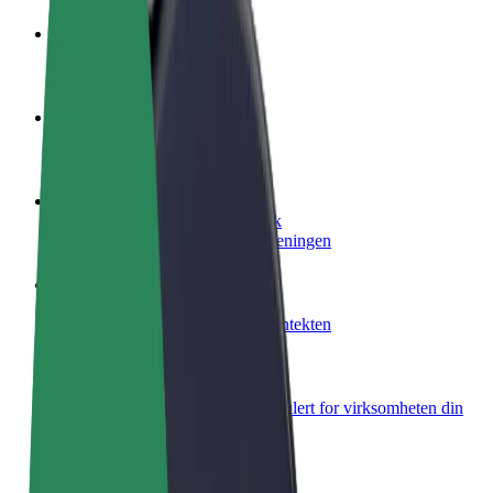
Bli en sjåfør
Tjen penger på egne vilkår
Bli et leveringsbud
Lever mat og få betalt ukentlig
Legg til en restaurant eller butikk
Nå ut til flere kunder og øk inntjeningen
Registrer deg som flåteeier
Legg til flåten din i Bolt og øk inntekten
Bolt for Business
Bolt-produkter og tjenester oppskalert for virksomheten din