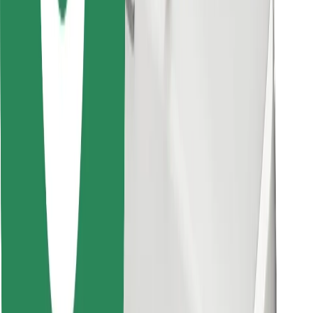
Last ned Bolt Food-appen