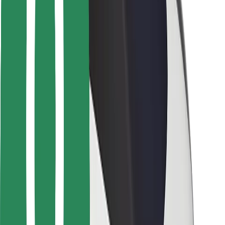
Sjåførsikkerhet
Sikkerhet for sparkesykler
Sikkerhetslab
Byer
Steder
Byløsninger
Flyplasser
Bolt-ladestasjoner
Brukerstøtte
For passasjerer
For sjåfører
For leveringsbud