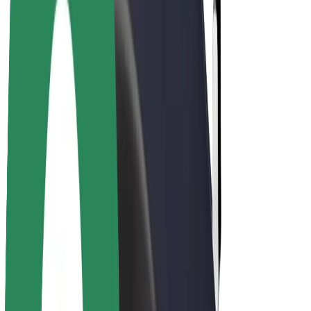
Bolt Pluss
Tjen med Bolt
Sjåfører
Sjåførinntekter
Leveringsbud
Inntekter for leveringsbud
Bolt Food-partnere
Flåter
Franchiser
Bedrift
Karrierer
Om Bolt