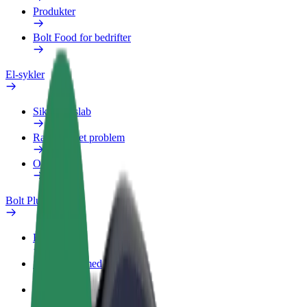
Produkter
Bolt Food for bedrifter
El-sykler
Sikkerhetslab
Rapporter et problem
OSS
Bolt Pluss
Fordeler
Slik blir du med
OSS