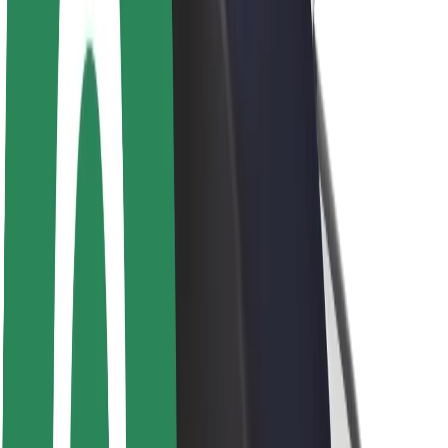
Bærekraft hos Bolt
Prosjekt Zero
Blogg
Nyhetsrom
Retningslinjer for varemerke
Oppdrag
Investorrelasjoner
Ledelse
Merkevare
Media
Urban Fund
Sikkerhet
Sikkerhet for passasjer