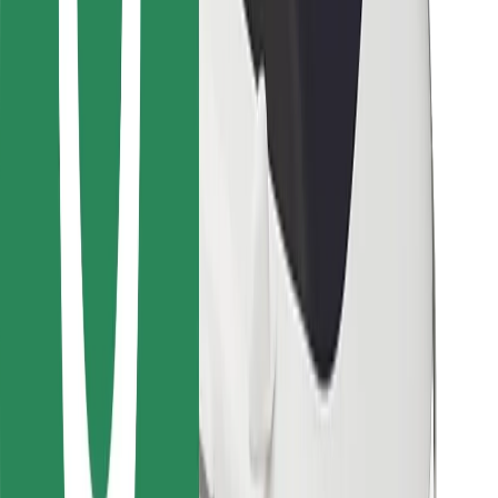
Bolt Food
For flåteeiere
For restauranter
Bolt for Business
Annet
Leverandører
Vilkår og betingelser
Informasjonskapsler
Sikkerhet
Få en tur på minutter!
Last ned Bolt-appen
Finn yndlingsmaten din!