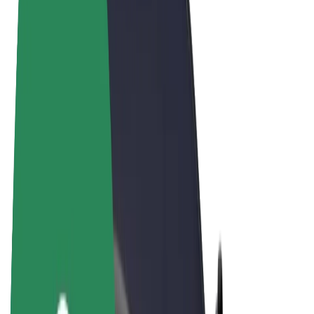
Vilkår og betingelser
Personvern
Informasjonskapsler
© 2026 Bolt Technology OÜ
Produkter
Turer
Sparkesykler
Bolt Market
Bolt Food
Bolt Drive
Bolt for Business
El-sykler