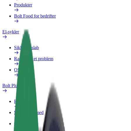
Produkter
Bolt Food for bedrifter
El-sykler
Sikkerhetslab
Rapporter et problem
OSS
Bolt Pluss
Fordeler
Slik blir du med
OSS