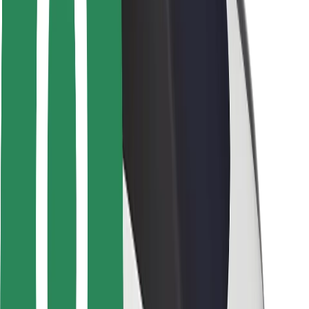
Sjåførsikkerhet
Sikkerhet for sparkesykler
Sikkerhetslab
Byer
Steder
Byløsninger
Flyplasser
Bolt-ladestasjoner
Brukerstøtte
For passasjerer
For sjåfører
For leveringsbud