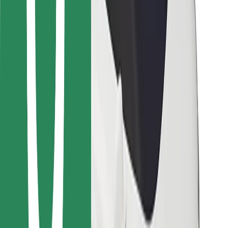
Bolt Food
For flåteeiere
For restauranter
Bolt for Business
Annet
Leverandører
Vilkår og betingelser
Informasjonskapsler
Sikkerhet
Få en tur på minutter!
Last ned Bolt-appen
Finn yndlingsmaten din!