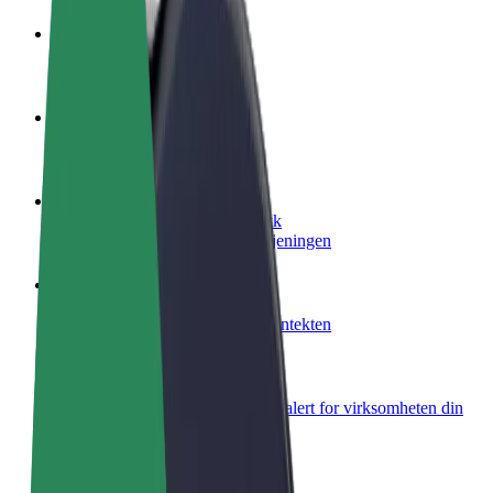
Bli en sjåfør
Tjen penger på egne vilkår
Bli et leveringsbud
Lever mat og få betalt ukentlig
Legg til en restaurant eller butikk
Nå ut til flere kunder og øk inntjeningen
Registrer deg som flåteeier
Legg til flåten din i Bolt og øk inntekten
Bolt for Business
Bolt-produkter og tjenester oppskalert for virksomheten din