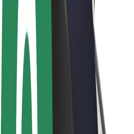
Bærekraft hos Bolt
Prosjekt Zero
Blogg
Nyhetsrom
Retningslinjer for varemerke
Oppdrag
Investorrelasjoner
Ledelse
Merkevare
Media
Urban Fund
Sikkerhet
Sikkerhet for passasjer