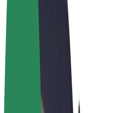
Vilkår og betingelser
Personvern
Informasjonskapsler
© 2026 Bolt Technology OÜ
Produkter
Turer
Sparkesykler
Bolt Market
Bolt Food
Bolt Drive
Bolt for Business
El-sykler