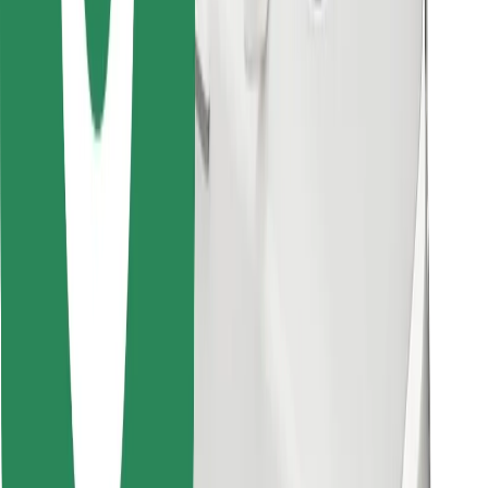
Last ned Bolt Food-appen