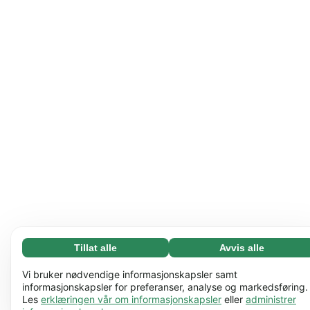
Tillat alle
Avvis alle
Nødvending (65)
Nødvendige informasjonskapsler bidrar til å gjøre
Les mer
Vi bruker nødvendige informasjonskapsler samt
nettstedet vårt nyttig ved å aktivere grunnleggende
informasjonskapsler for preferanser, analyse og markedsføring.
Les
erklæringen vår om informasjonskapsler
eller
administrer
funksjoner, for eksempel sidenavigering. Nettstedet
Preferanser (17)