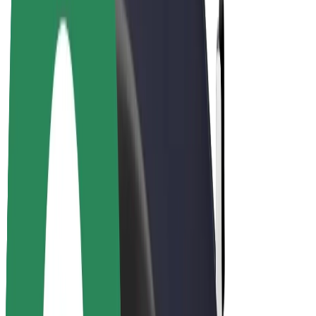
Bolt Pluss
Tjen med Bolt
Sjåfører
Sjåførinntekter
Leveringsbud
Inntekter for leveringsbud
Bolt Food-partnere
Flåter
Franchiser
Bedrift
Karrierer
Om Bolt