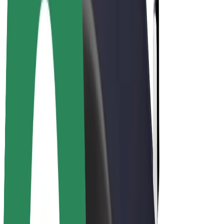
Bolt Pluss
Tjen med Bolt
Sjåfører
Sjåførinntekter
Leveringsbud
Inntekter for leveringsbud
Bolt Food-partnere
Flåter
Franchiser
Bedrift
Karrierer
Om Bolt