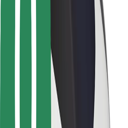
Sjåførsikkerhet
Sikkerhet for sparkesykler
Sikkerhetslab
Byer
Steder
Byløsninger
Flyplasser
Bolt-ladestasjoner
Brukerstøtte
For passasjerer
For sjåfører
For leveringsbud