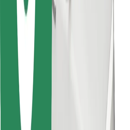
Last ned Bolt Food-appen