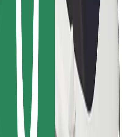
Bolt Food
For flåteeiere
For restauranter
Bolt for Business
Annet
Leverandører
Vilkår og betingelser
Informasjonskapsler
Sikkerhet
Få en tur på minutter!
Last ned Bolt-appen
Finn yndlingsmaten din!