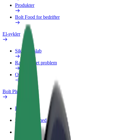
Produkter
Bolt Food for bedrifter
El-sykler
Sikkerhetslab
Rapporter et problem
OSS
Bolt Pluss
Fordeler
Slik blir du med
OSS