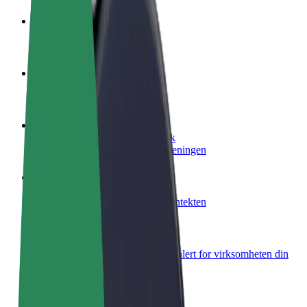
Bli en sjåfør
Tjen penger på egne vilkår
Bli et leveringsbud
Lever mat og få betalt ukentlig
Legg til en restaurant eller butikk
Nå ut til flere kunder og øk inntjeningen
Registrer deg som flåteeier
Legg til flåten din i Bolt og øk inntekten
Bolt for Business
Bolt-produkter og tjenester oppskalert for virksomheten din