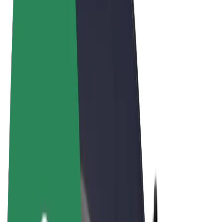
Vilkår og betingelser
Personvern
Informasjonskapsler
© 2026 Bolt Technology OÜ
Produkter
Turer
Sparkesykler
Bolt Market
Bolt Food
Bolt Drive
Bolt for Business
El-sykler