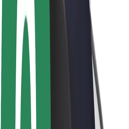
Bærekraft hos Bolt
Prosjekt Zero
Blogg
Nyhetsrom
Retningslinjer for varemerke
Oppdrag
Investorrelasjoner
Ledelse
Merkevare
Media
Urban Fund
Sikkerhet
Sikkerhet for passasjer