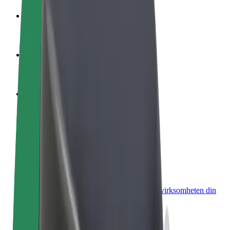
Bli en sjåfør
Tjen penger på egne vilkår
Bli et leveringsbud
Lever mat og få betalt ukentlig
Legg til en restaurant eller butikk
Nå ut til flere kunder og øk inntjeningen
Registrer deg som flåteeier
Legg til flåten din i Bolt og øk inntekten
Bolt for Business
Bolt-produkter og tjenester oppskalert for virksomheten din