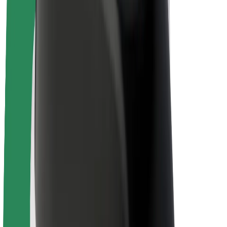
Bolt Pluss
Tjen med Bolt
Sjåfører
Sjåførinntekter
Leveringsbud
Inntekter for leveringsbud
Bolt Food-partnere
Flåter
Franchiser
Bedrift
Karrierer
Om Bolt