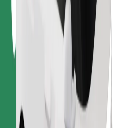
Bolt Food
For flåteeiere
For restauranter
Bolt for Business
Annet
Leverandører
Vilkår og betingelser
Informasjonskapsler
Sikkerhet
Få en tur på minutter!
Last ned Bolt-appen
Finn yndlingsmaten din!