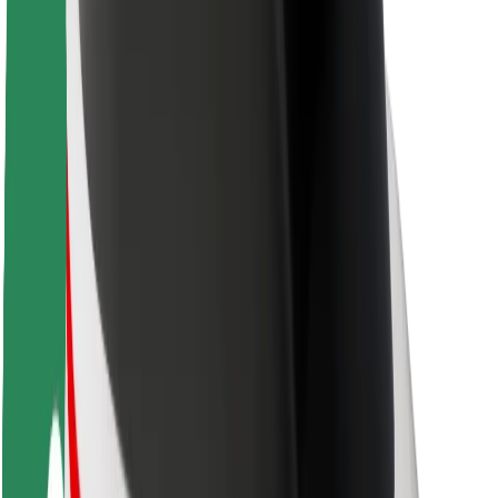
Bærekraft hos Bolt
Prosjekt Zero
Blogg
Nyhetsrom
Retningslinjer for varemerke
Oppdrag
Investorrelasjoner
Ledelse
Merkevare
Media
Urban Fund
Sikkerhet
Sikkerhet for passasjer