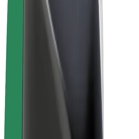
Vilkår og betingelser
Personvern
Informasjonskapsler
© 2026 Bolt Technology OÜ
Produkter
Turer
Sparkesykler
Bolt Market
Bolt Food
Bolt Drive
Bolt for Business
El-sykler