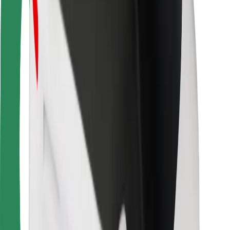
Sjåførsikkerhet
Sikkerhet for sparkesykler
Sikkerhetslab
Byer
Steder
Byløsninger
Flyplasser
Bolt-ladestasjoner
Brukerstøtte
For passasjerer
For sjåfører
For leveringsbud