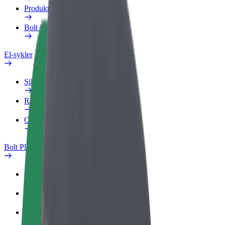
Produkter
Bolt Food for bedrifter
El-sykler
Sikkerhetslab
Rapporter et problem
OSS
Bolt Pluss
Fordeler
Slik blir du med
OSS