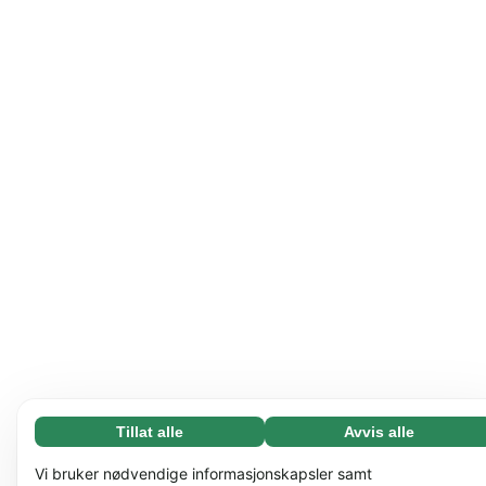
Tillat alle
Avvis alle
Nødvending (65)
Nødvendige informasjonskapsler bidrar til å gjøre
Les mer
Vi bruker nødvendige informasjonskapsler samt