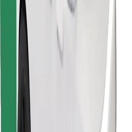
Last ned Bolt Food-appen