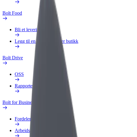
Bolt Food
Bli et leveringsbud
Legg til en restaurant eller butikk
Bolt Drive
OSS
Rapporter et kjøretøy
Bolt for Business
Fordeler
Arbeidsprofil