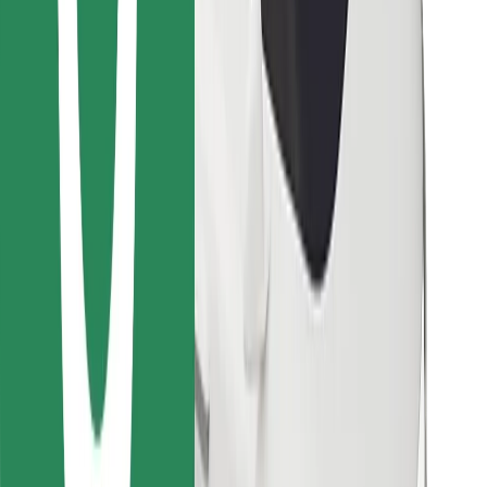
Finn yndlingsmaten din!
Last ned Bolt Food-appen