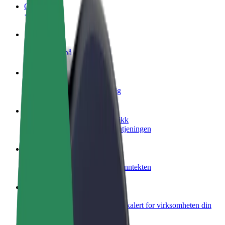
OSS
Bli en sjåfør
Tjen penger på egne vilkår
Bli et leveringsbud
Lever mat og få betalt ukentlig
Legg til en restaurant eller butikk
Nå ut til flere kunder og øk inntjeningen
Registrer deg som flåteeier
Legg til flåten din i Bolt og øk inntekten
Bolt for Business
Bolt-produkter og tjenester oppskalert for virksomheten din