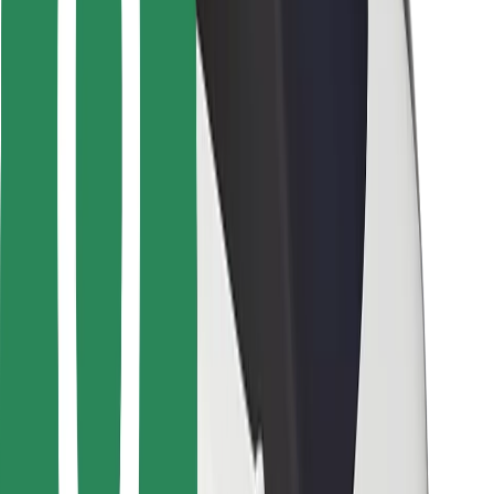
For leveringsbud
Bolt Food
For flåteeiere
For restauranter
Bolt for Business
Annet
Leverandører
Vilkår og betingelser
Informasjonskapsler
Sikkerhet
Få en tur på minutter!
Last ned Bolt-appen