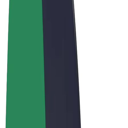
Vilkår og betingelser
Personvern
Informasjonskapsler
© 2026 Bolt Technology OÜ
Produkter
Turer
Sparkesykler
Bolt Market
Bolt Food
Bolt Drive
Bolt for Business