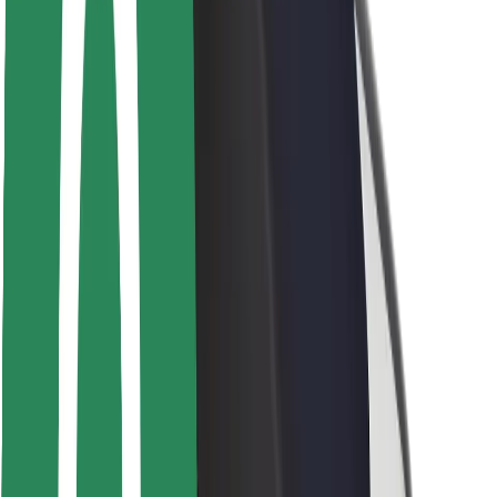
Sikkerhet for passasjer
Sjåførsikkerhet
Sikkerhet for sparkesykler
Sikkerhetslab
Byer
Steder
Byløsninger
Flyplasser
Bolt-ladestasjoner
Brukerstøtte
For passasjerer
For sjåfører