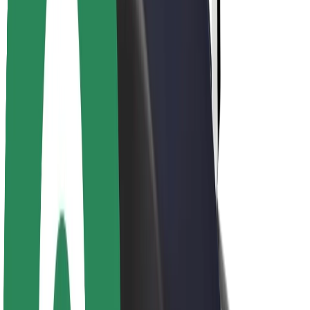
Om Bolt
Bærekraft hos Bolt
Prosjekt Zero
Blogg
Nyhetsrom
Retningslinjer for varemerke
Oppdrag
Investorrelasjoner
Ledelse
Merkevare
Media
Urban Fund
Sikkerhet