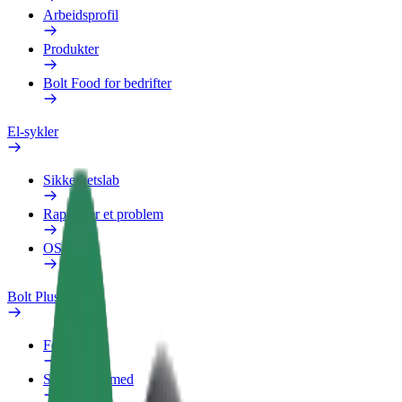
Arbeidsprofil
Produkter
Bolt Food for bedrifter
El-sykler
Sikkerhetslab
Rapporter et problem
OSS
Bolt Pluss
Fordeler
Slik blir du med