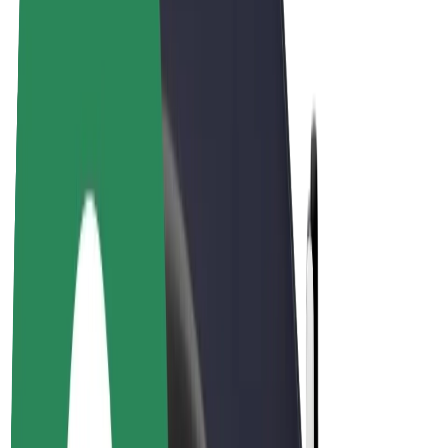
El-sykler
Bolt Pluss
Tjen med Bolt
Sjåfører
Sjåførinntekter
Leveringsbud
Inntekter for leveringsbud
Bolt Food-partnere
Flåter
Franchiser
Bedrift
Karrierer