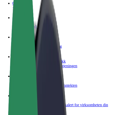
OSS
Bli en sjåfør
Tjen penger på egne vilkår
Bli et leveringsbud
Lever mat og få betalt ukentlig
Legg til en restaurant eller butikk
Nå ut til flere kunder og øk inntjeningen
Registrer deg som flåteeier
Legg til flåten din i Bolt og øk inntekten
Bolt for Business
Bolt-produkter og tjenester oppskalert for virksomheten din