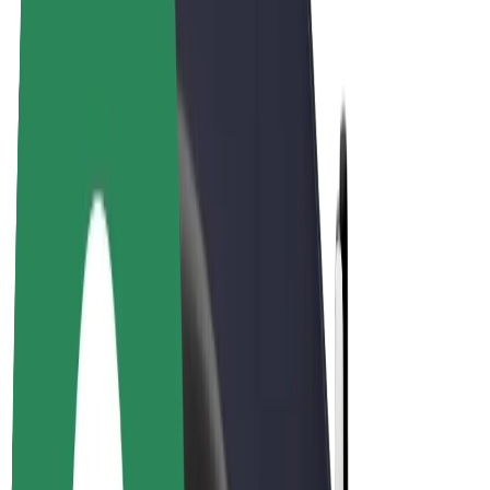
El-sykler
Bolt Pluss
Tjen med Bolt
Sjåfører
Sjåførinntekter
Leveringsbud
Inntekter for leveringsbud
Bolt Food-partnere
Flåter
Franchiser
Bedrift
Karrierer