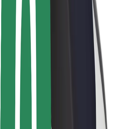
Sikkerhet for passasjer
Sjåførsikkerhet
Sikkerhet for sparkesykler
Sikkerhetslab
Byer
Steder
Byløsninger
Flyplasser
Bolt-ladestasjoner
Brukerstøtte
For passasjerer
For sjåfører