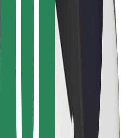
For leveringsbud
Bolt Food
For flåteeiere
For restauranter
Bolt for Business
Annet
Leverandører
Vilkår og betingelser
Informasjonskapsler
Sikkerhet
Få en tur på minutter!
Last ned Bolt-appen