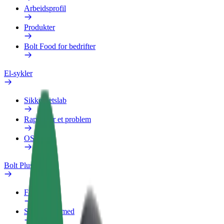
Arbeidsprofil
Produkter
Bolt Food for bedrifter
El-sykler
Sikkerhetslab
Rapporter et problem
OSS
Bolt Pluss
Fordeler
Slik blir du med