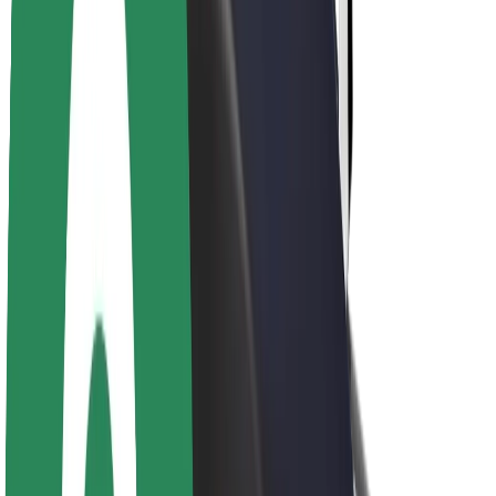
Om Bolt
Bærekraft hos Bolt
Prosjekt Zero
Blogg
Nyhetsrom
Retningslinjer for varemerke
Oppdrag
Investorrelasjoner
Ledelse
Merkevare
Media
Urban Fund
Sikkerhet