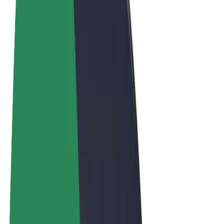
Vilkår og betingelser
Personvern
Informasjonskapsler
© 2026 Bolt Technology OÜ
Produkter
Turer
Sparkesykler
Bolt Market
Bolt Food
Bolt Drive
Bolt for Business