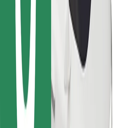
Finn yndlingsmaten din!
Last ned Bolt Food-appen