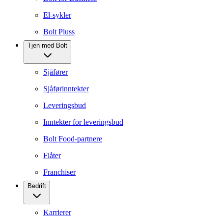
El-sykler
Bolt Pluss
Tjen med Bolt
Sjåfører
Sjåførinntekter
Leveringsbud
Inntekter for leveringsbud
Bolt Food-partnere
Flåter
Franchiser
Bedrift
Karrierer