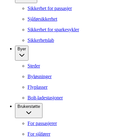
Sikkerhet for passasjer
Sjåførsikkerhet
Sikkerhet for sparkesykler
Sikkerhetslab
Byer
Steder
Byløsninger
Flyplasser
Bolt-ladestasjoner
Brukerstøtte
For passasjerer
For sjåfører