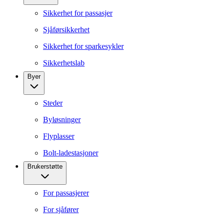
Sikkerhet for passasjer
Sjåførsikkerhet
Sikkerhet for sparkesykler
Sikkerhetslab
Byer
Steder
Byløsninger
Flyplasser
Bolt-ladestasjoner
Brukerstøtte
For passasjerer
For sjåfører