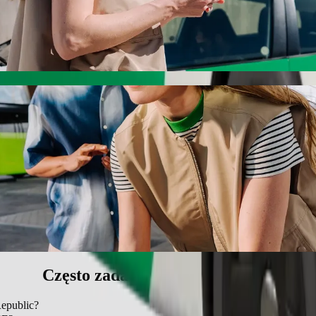
icken Republic z Bolt
 jak najlepszej cenie. Podróż zajmie ok. 7 min, a jego cena wyniesie
 GOLF COURSE do Chicken Republic
ą dla dziecka.
wierzętom.
e pojazdy dostępne dla wózków inwalidzkich (WAV).
iższej cenie z Bolt Basic.
Często zadawane pytania (FAQ)
epublic?