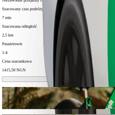
Niezawodne przejazdy codziennymi samochodami średniej wielkości
Szacowany czas podróży
7 min
Szacowana odległość
2,5 km
Pasażerowie
1-4
Cena szacunkowa
1415,50 NGN
Hulajnóg lub rowerów elektrycznych
Poruszaj się po Abakaliki hulajnogami lub rowerami elektrycznymi
Pobierz aplikację Bolt