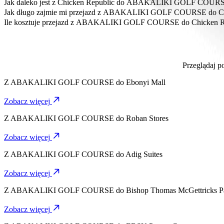
Najbardziej przystępna cenowo opcja dojazdu z ABAKALIKI GOLF
Jak daleko jest z Chicken Republic do ABAKALIKI GOLF COUR
Chicken Republic znajduje się około 2,5 km od ABAKALIKI GO
Jak długo zajmie mi przejazd z ABAKALIKI GOLF COURSE do Ch
Dojazd z ABAKALIKI GOLF COURSE do Chicken Republic Bolt za
Ile kosztuje przejazd z ABAKALIKI GOLF COURSE do Chicken R
Koszt przejazdu z ABAKALIKI GOLF COURSE do Chicken Republ
Przeglądaj 
Z
ABAKALIKI GOLF COURSE
do
Ebonyi Mall
Zobacz więcej
Z
ABAKALIKI GOLF COURSE
do
Roban Stores
Zobacz więcej
Z
ABAKALIKI GOLF COURSE
do
Adig Suites
Zobacz więcej
Z
ABAKALIKI GOLF COURSE
do
Bishop Thomas McGettricks Pa
Zobacz więcej