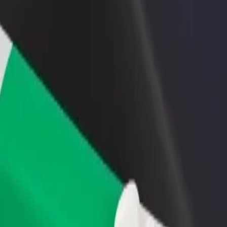
 swoją restaurację lub sklep
Zarejestruj się jako właściciel floty
B
yj do większej liczby klientów
Dodaj swoją flotę do Bolt i zwiększ
P
ększ zyski
swoje przychody
cken Republic
do Chicken Republic? Zapoznaj się z naszymi usługami i znajdź dla
Pobierz Bolt Food