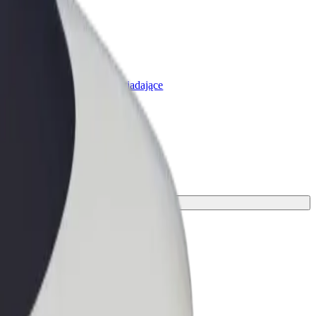
olt for Business
rodukty i usługi Bolt odpowiadające
potrzebom Twojej firmy
 siebie idealny środek transportu.