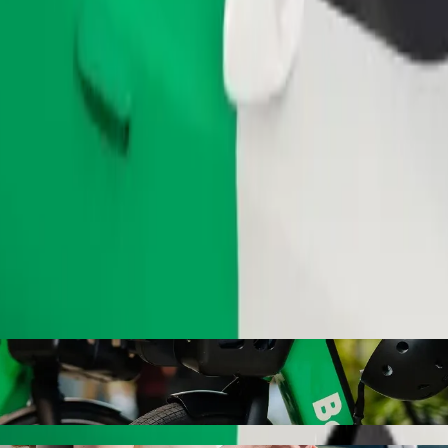
.
Zamów przejazd