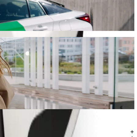
 ok. 1415,50 NGN NGN. Bez względu na okazję, znajdziemy dla Ciebie