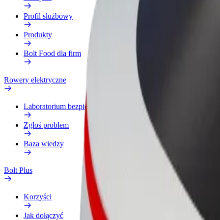
Profil służbowy
Produkty
Bolt Food dla firm
Rowery elektryczne
Laboratorium bezpieczeństwa
Zgłoś problem
Baza wiedzy
Bolt Plus
Korzyści
Jak dołączyć