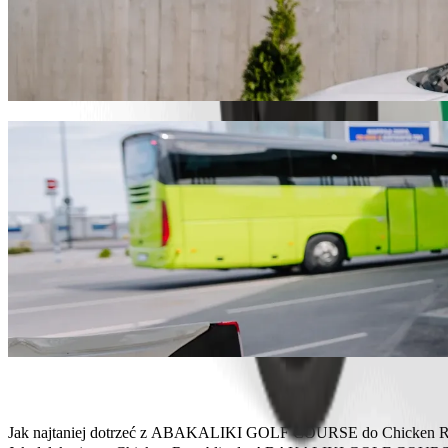
Pojedź z ABAKALIKI GOLF COURSE do Ch
Zalecamy przejazd Bolt, jeśli chcesz dotrzeć do Chicken Republic w
idealny pojazd.
Pobierz aplikację Bolt
Usługi Bolt, aby dojechać z ABAKALIKI
Dużo bagażu? Zarezerwuj vany XL, które pomieszczą do 6 osób.
Chcesz dojechać ze stylem? Wypróbuj samochody premium Bolt.
Podróżujesz z dziećmi? Zamów przejazd samochodem z podstawk
Twój pupil jedzie z Tobą? Wypróbuj nasze przejazdy przyjazne z
Potrzebujesz dodatkowej pomocy? Nasza kategoria Assist oferuj
Niedrogie przejazdy? Skorzystaj z kompaktowych samochodów w n
Pobierz aplikację Bolt
Jak najtaniej dotrzeć z ABAKALIKI GOLF COURSE do Chicken R