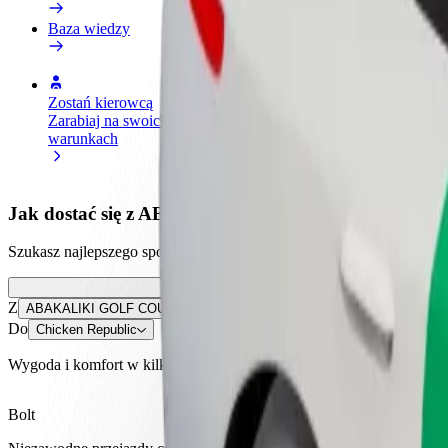
Baza wiedzy
Zostań kierowcą
Zostań dostawcą
Dodaj
Zarabiaj na swoich
Dostarczaj jedzenie i otrzymuj
Dotrz
warunkach
wypłatę co tydzień
i zwi
Jak dostać się z ABAKALIKI GOLF COURSE do Chi
Szukasz najlepszego sposobu na dotarcie z ABAKALIKI GOLF COURSE 
Z
ABAKALIKI GOLF COURSE
Do
Chicken Republic
Wygoda i komfort w kilku kliknięciach!
Bolt