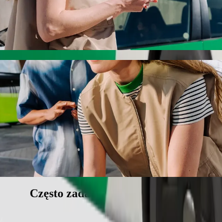
ILIKI z Bolt
I w jak najlepszej cenie. Podróż zajmie ok. 9 min, a jego cena wyn
es do EKE ABA ABAKILIKI
ą dla dziecka.
wierzętom.
e pojazdy dostępne dla wózków inwalidzkich (WAV).
iższej cenie z Bolt Basic.
Często zadawane pytania (FAQ)