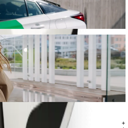
iesie ok. 1860,00 NGN NGN. Bez względu na okazję, znajdziemy dla