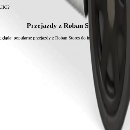
 EKE ABA ABAKILIKI to Bolt, którego koszt wyniesie około 1860,00
es do EKE ABA ABAKILIKI?
 min.
niesie ok. 1860,00 NGN NGN.
Przejazdy z Roban Stores
eglądaj popularne przejazdy z Roban Stores do innych miejsc w Abakal