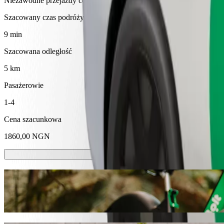
Niezawodne przejazdy codziennymi samochodami średniej wielkości
Szacowany czas podróży
9 min
Szacowana odległość
5 km
Pasażerowie
1-4
Cena szacunkowa
1860,00 NGN
Hulajnóg lub rowerów elektrycznych
Poruszaj się po Abakaliki hulajnogami lub rowerami elektrycznymi
Pobierz aplikację Bolt