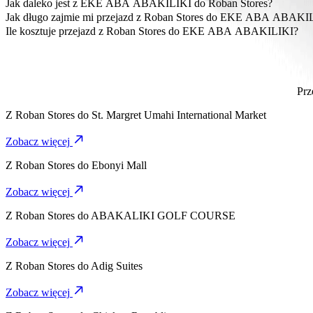
Najbardziej przystępna cenowo opcja dojazdu z Roban Stores do
Jak daleko jest z EKE ABA ABAKILIKI do Roban Stores?
EKE ABA ABAKILIKI znajduje się około 5 km od Roban Stores.
Jak długo zajmie mi przejazd z Roban Stor
Dojazd z Roban Stores do EKE ABA ABAKILIKI Bolt zajmie ok. 9
Ile kosztuje przejazd z Roban Stores do EKE ABA ABAKILIKI?
Koszt przejazdu z Roban Stores do EKE ABA ABAKILIKI Bolt wy
Prz
Z
Roban Stores
do
St. Margret Umahi International Market
Zobacz więcej
Z
Roban Stores
do
Ebonyi Mall
Zobacz więcej
Z
Roban Stores
do
ABAKALIKI GOLF COURSE
Zobacz więcej
Z
Roban Stores
do
Adig Suites
Zobacz więcej