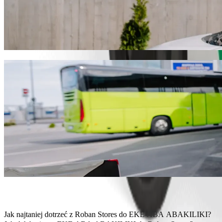
Pojedź z Roban Stores do EKE ABA ABAK
Zalecamy przejazd Bolt, jeśli chcesz dotrzeć do EKE ABA ABAKILIK
Ciebie idealny pojazd.
Pobierz aplikację Bolt
Usługi Bolt, aby dojechać z Roban Stor
Dużo bagażu? Zarezerwuj vany XL, które pomieszczą do 6 osób.
Chcesz dojechać ze stylem? Wypróbuj samochody premium Bolt.
Podróżujesz z dziećmi? Zamów przejazd samochodem z podstawk
Twój pupil jedzie z Tobą? Wypróbuj nasze przejazdy przyjazne z
Potrzebujesz dodatkowej pomocy? Nasza kategoria Assist oferuj
Niedrogie przejazdy? Skorzystaj z kompaktowych samochodów w n
Pobierz aplikację Bolt
Jak najtaniej dotrzeć z Roban Stores do EKE ABA ABAKILIKI?