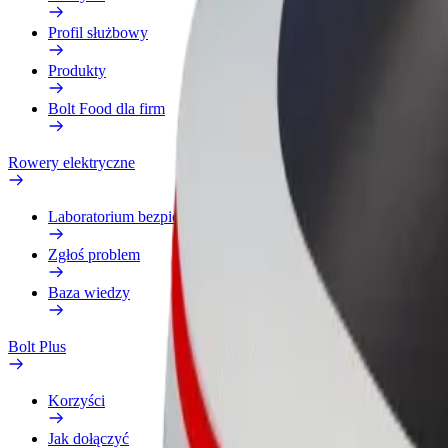
Profil służbowy
Produkty
Bolt Food dla firm
Rowery elektryczne
Laboratorium bezpieczeństwa
Zgłoś problem
Baza wiedzy
Bolt Plus
Korzyści
Jak dołączyć