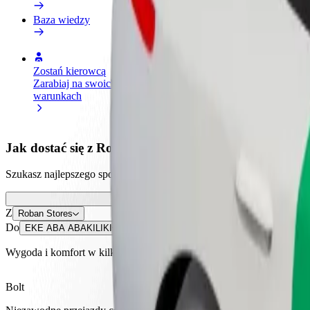
Baza wiedzy
Zostań kierowcą
Zostań dostawcą
Dodaj
Zarabiaj na swoich
Dostarczaj jedzenie i otrzymuj
Dotrz
warunkach
wypłatę co tydzień
i zwi
Jak dostać się z Roban Stores do EKE ABA ABAKIL
Szukasz najlepszego sposobu na dotarcie z Roban Stores do EKE ABA
Z
Roban Stores
Do
EKE ABA ABAKILIKI
Wygoda i komfort w kilku kliknięciach!
Bolt