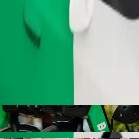
.
Zamów przejazd