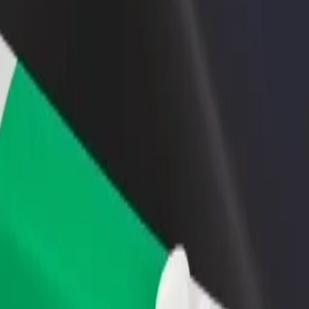
 swoją restaurację lub sklep
Zarejestruj się jako właściciel floty
B
yj do większej liczby klientów
Dodaj swoją flotę do Bolt i zwiększ
P
ększ zyski
swoje przychody
IKI
 ABAKILIKI? Zapoznaj się z naszymi usługami i znajdź dla siebie ide
Pobierz Bolt Food