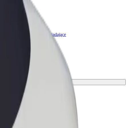
olt for Business
rodukty i usługi Bolt odpowiadające
potrzebom Twojej firmy
alny środek transportu.