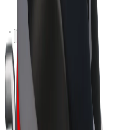
Bolt for Business
Rowery elektryczne
Bolt Plus
Zarabiaj z Bolt
Kierowcy
Zarobki kierowcy
Kurierzy
Zarobki kuriera
Partnerzy Bolt Food
Floty
Franczyza
O nas