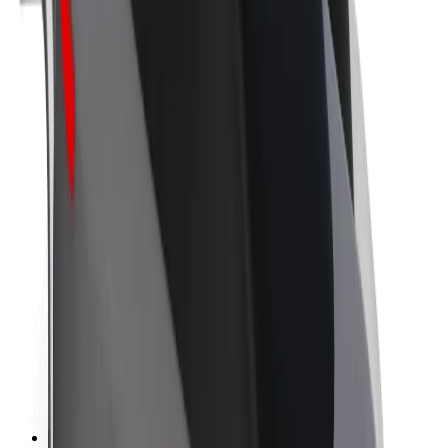
Kariera
O firmie Bolt
Zrównoważony rozwój w Bolt
Projekt Zero
Blog
Biuro prasowe
Wytyczne dotyczące marki
Misja
Relacje inwestorskie
Zespół zarządzający
Marka
Media
Fundusz Miejski
Bezpieczeństwo