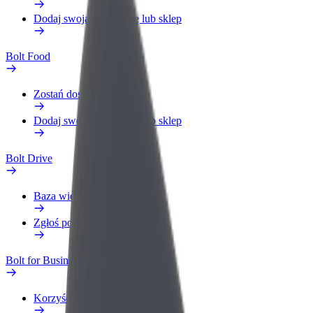
Dodaj swoją restaurację lub sklep
Bolt Food
Zostań dostawcą
Dodaj swoją restaurację lub sklep
Bolt Drive
Baza wiedzy
Zgłoś pojazd
Bolt for Business
Korzyści