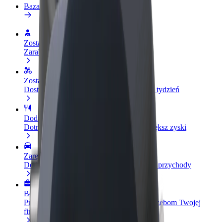
Baza wiedzy
Zostań kierowcą
Zarabiaj na swoich warunkach
Zostań dostawcą
Dostarczaj jedzenie i otrzymuj wypłatę co tydzień
Dodaj swoją restaurację lub sklep
Dotrzyj do większej liczby klientów i zwiększ zyski
Zarejestruj się jako właściciel floty
Dodaj swoją flotę do Bolt i zwiększ swoje przychody
Bolt for Business
Produkty i usługi Bolt odpowiadające potrzebom Twojej
firmy