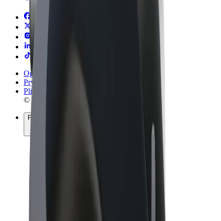
Ogólne Warunki
Prywatność
Pliki cookie
© 2026 Bolt Technology OÜ
Produkty
Przejazdy
Hulajnogi elektryczne
Bolt Market
Bolt Food
Bolt Drive