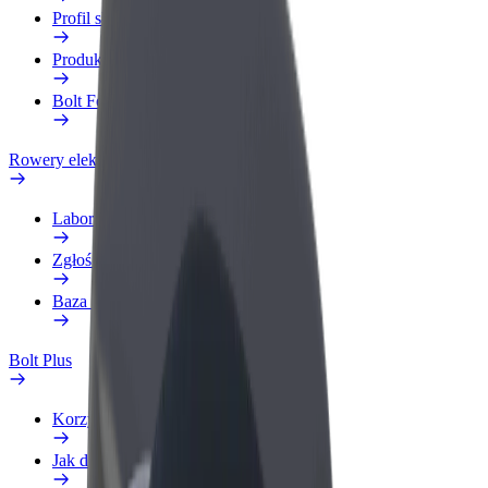
Profil służbowy
Produkty
Bolt Food dla firm
Rowery elektryczne
Laboratorium bezpieczeństwa
Zgłoś problem
Baza wiedzy
Bolt Plus
Korzyści
Jak dołączyć