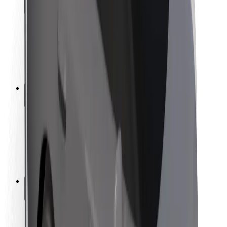
Bezpieczeństwo pasażerów
Bezpieczeństwo kierowców
Bezpieczna jazda na hulajnogach
Laboratorium bezpieczeństwa
Miasta
Lokalizacje
Rozwiązania dla miast
Lotniska
Stacje ładowania Bolt
Pomoc
Dla pasażerów
Dla kierowców