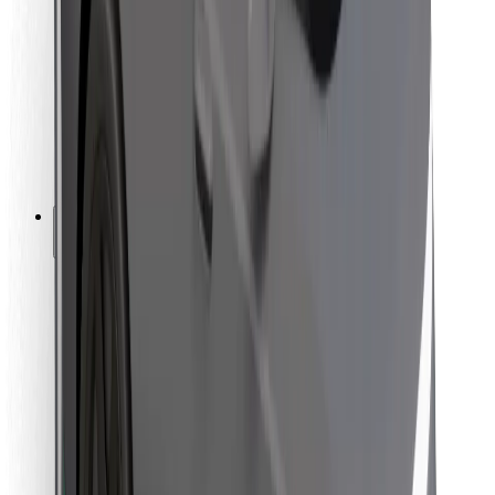
Dla dostawców
Bolt Food
Dla właścicieli floty
Dla restauracji
Bolt for Business
Inna
Dostawcy
Ogólne Warunki
Pliki cookie
Bezpieczeństwo
Zamów przejazd w kilka minut!
Pobierz aplikację Bolt