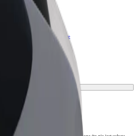
olt for Business
rodukty i usługi Bolt odpowiadające
potrzebom Twojej firmy
ransportu.