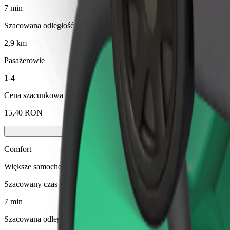
7 min
Szacowana odległość
2,9 km
Pasażerowie
1-4
Cena szacunkowa
15,40 RON
Comfort
Większe samochody z większą przestrzenią na nogi i bagaż
Szacowany czas podróży
7 min
Szacowana odległość