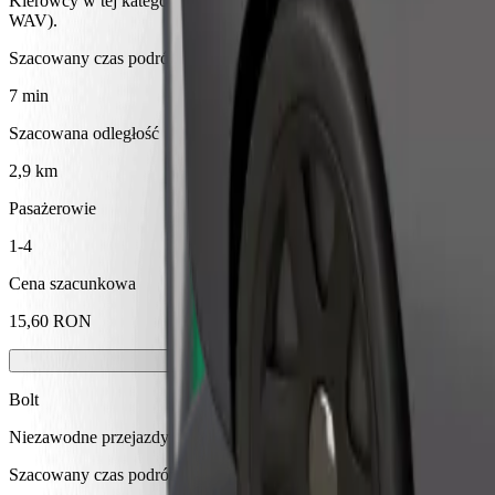
Kierowcy w tej kategorii mogą pomóc seniorom i osobom z niepełnosp
WAV).
Szacowany czas podróży
7 min
Szacowana odległość
2,9 km
Pasażerowie
1-4
Cena szacunkowa
15,60 RON
Bolt
Niezawodne przejazdy codziennymi samochodami średniej wielkości
Szacowany czas podróży