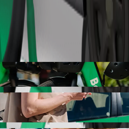
Zamów przejazd
t
pszej cenie. Podróż zajmie ok. 7 min, a jego cena wyniesie ok. 15,40