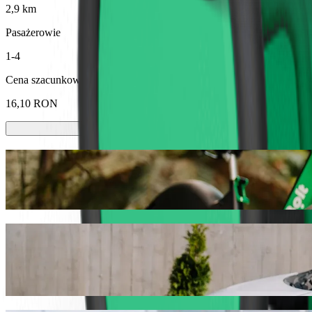
2,9 km
Pasażerowie
1-4
Cena szacunkowa
16,10 RON
Hulajnóg lub rowerów elektrycznych
Poruszaj się po Baia Mare hulajnogami lub rowerami elektrycznymi
Pobierz aplikację Bolt
Pojedź z Gara Baia Mare do Auchan z Bol
Zalecamy przejazd Bolt, jeśli chcesz dotrzeć do Auchan w jak najle
pojazd.
Pobierz aplikację Bolt