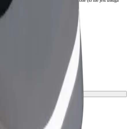
biorem. Wózki inwalidzkie muszą być złożone (to nie jest usługa