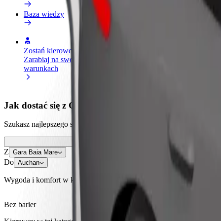
Baza wiedzy
Zostań kierowcą
Zostań dostawcą
Dodaj
Zarabiaj na swoich
Dostarczaj jedzenie i otrzymuj
Dotrz
warunkach
wypłatę co tydzień
i zwi
Jak dostać się z Gara Baia Mare do Auchan
Szukasz najlepszego sposobu na dotarcie z Gara Baia Mare do Auchan?
Z
Gara Baia Mare
Do
Auchan
Wygoda i komfort w kilku kliknięciach!
Bez barier