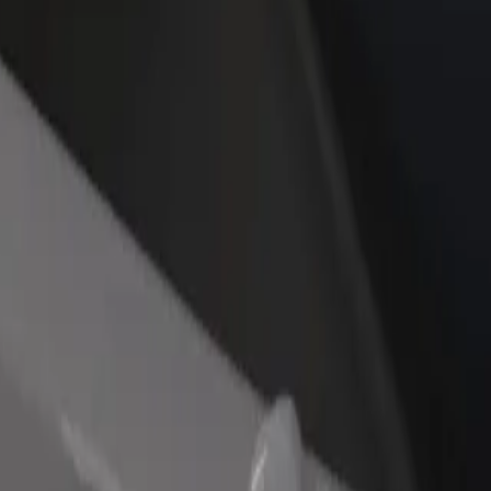
 swoją restaurację lub sklep
Zarejestruj się jako właściciel floty
B
yj do większej liczby klientów
Dodaj swoją flotę do Bolt i zwiększ
P
ększ zyski
swoje przychody
 Zapoznaj się z naszymi usługami i znajdź dla siebie idealny środek t
Pobierz Bolt Food