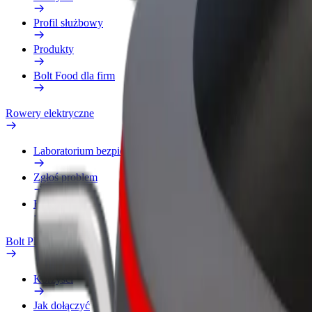
Profil służbowy
Produkty
Bolt Food dla firm
Rowery elektryczne
Laboratorium bezpieczeństwa
Zgłoś problem
Baza wiedzy
Bolt Plus
Korzyści
Jak dołączyć