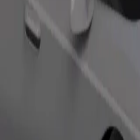
rawnościami. Jeśli masz specjalne prośby, daj znać kierowcy przed od
Zamów przejazd
.