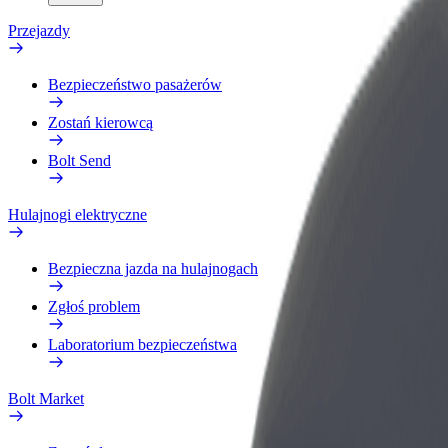
Przejazdy
Bezpieczeństwo pasażerów
Zostań kierowcą
Bolt Send
Hulajnogi elektryczne
Bezpieczna jazda na hulajnogach
Zgłoś problem
Laboratorium bezpieczeństwa
Bolt Market