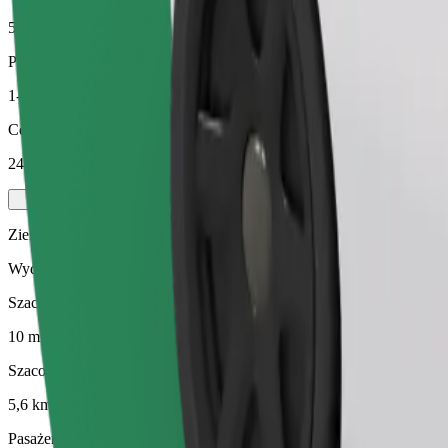
5,6 km
Pasażerowie
1-4
Cena szacunkowa
24,50 zł
Zielony
Wydajne przejazdy hybrydowymi i elektrycznymi pojazdami
Szacowany czas podróży
10 min
Szacowana odległość
5,6 km
Pasażerowie