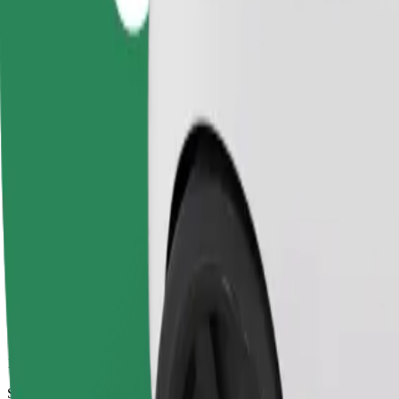
10 min
Szacowana odległość
5,6 km
Pasażerowie
1-4
Cena szacunkowa
18,70 zł
Comfort
Większe samochody z większą przestrzenią na nogi i bagaż
Szacowany czas podróży
10 min
Szacowana odległość