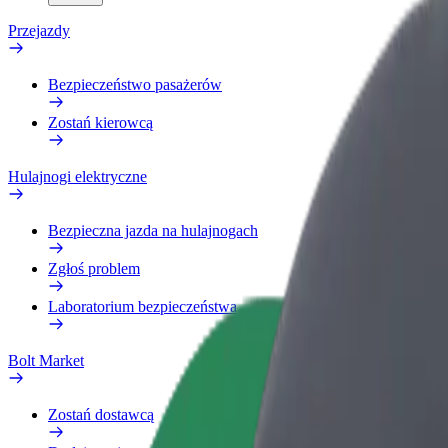
Przejazdy
Bezpieczeństwo pasażerów
Zostań kierowcą
Hulajnogi elektryczne
Bezpieczna jazda na hulajnogach
Zgłoś problem
Laboratorium bezpieczeństwa
Bolt Market
Zostań dostawcą