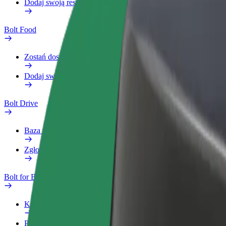
Dodaj swoją restaurację lub sklep
Bolt Food
Zostań dostawcą
Dodaj swoją restaurację lub sklep
Bolt Drive
Baza wiedzy
Zgłoś pojazd
Bolt for Business
Korzyści
Profil służbowy