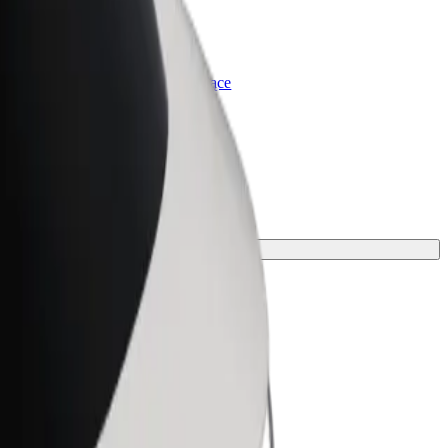
olt for Business
rodukty i usługi Bolt odpowiadające
potrzebom Twojej firmy
środek transportu.