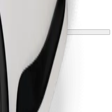
zone kocem lub podkładką.