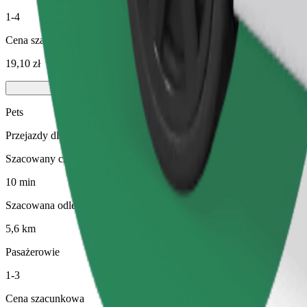
1-4
Cena szacunkowa
19,10 zł
Pets
Przejazdy dla Ciebie i Twojego pupila. Psy muszą nosić kaganiec, m
Szacowany czas podróży
10 min
Szacowana odległość
5,6 km
Pasażerowie
1-3
Cena szacunkowa