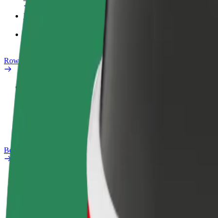
Produkty
Bolt Food dla firm
Rowery elektryczne
Laboratorium bezpieczeństwa
Zgłoś problem
Baza wiedzy
Bolt Plus
Korzyści
Jak dołączyć
Baza wiedzy