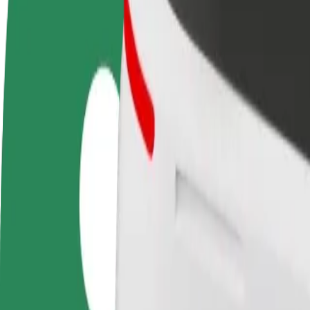
Zostań kierowcą
Zostań dostawcą
Dodaj
Zarabiaj na swoich
Dostarczaj jedzenie i otrzymuj
Dotrz
warunkach
wypłatę co tydzień
i zwi
Jak dostać się z Auchan Hetmańska do Atrium Biala
Szukasz najlepszego sposobu na dotarcie z Auchan Hetmańska do Atriu
Z
Auchan Hetmańska
Do
Atrium Biala
Wygoda i komfort w kilku kliknięciach!
Bolt
Niezawodne przejazdy codziennymi samochodami średniej wielkości
Szacowany czas podróży