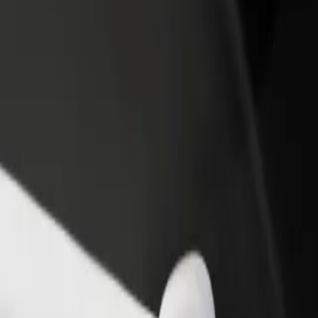
 swoją restaurację lub sklep
Zarejestruj się jako właściciel floty
B
yj do większej liczby klientów
Dodaj swoją flotę do Bolt i zwiększ
P
ększ zyski
swoje przychody
m Biala? Zapoznaj się z naszymi usługami i znajdź dla siebie idealny 
Pobierz Bolt Food
.