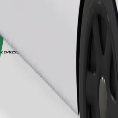
Zamów przejazd
ałe zwierzęta wymagają transportera, a siedzenia muszą być zabezpiec